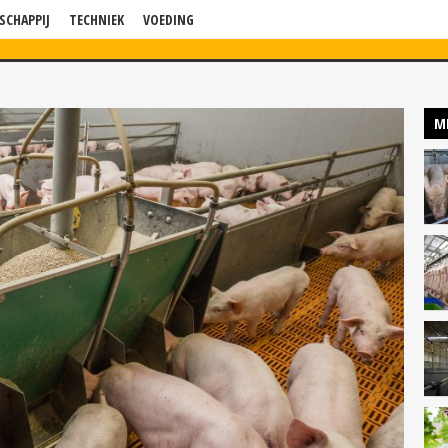
SCHAPPIJ
TECHNIEK
VOEDING
WS
VERDIEPING
BLOG
BEDRIJF IN BEELD
KENNISSESSIES
P
M