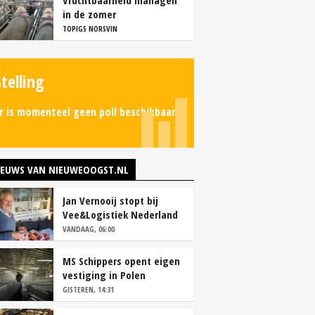
Vruchtbaarheid managen
in de zomer
TOPIGS NORSVIN
Stelling
r is momenteel geen poll beschikbaar.
IEUWS VAN NIEUWEOOGST.NL
Jan Vernooij stopt bij
Vee&Logistiek Nederland
VANDAAG, 06:00
MS Schippers opent eigen
vestiging in Polen
GISTEREN, 14:31