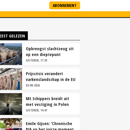
ABONNEMENT
ARTNERS
NIEUWSBRIEF
EEST GELEZEN
Opbrengst slachtzeug zit
op een dieptepunt
GISTEREN, 17:29
Prijscrisis verandert
varkenslandschap in de EU
rap
03-08-2026
MS Schippers breidt uit
met vestiging in Polen
GISTEREN, 14:47
Emile Gijsen: ‘Chronische
PIA op het juiste moment