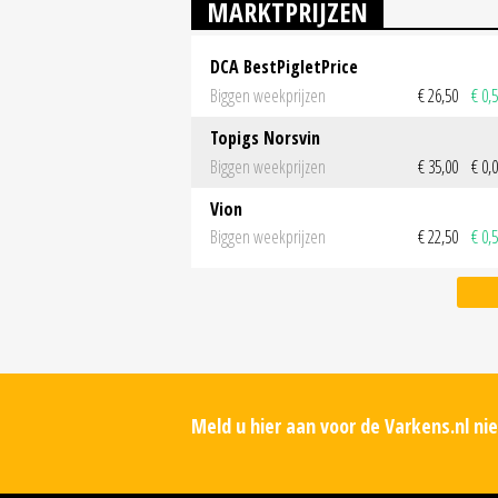
MARKTPRIJZEN
DCA BestPigletPrice
Biggen weekprijzen
€ 26,50
€ 0,
Topigs Norsvin
Biggen weekprijzen
€ 35,00
€ 0,
Vion
Biggen weekprijzen
€ 22,50
€ 0,
Meld u hier aan voor de Varkens.nl n