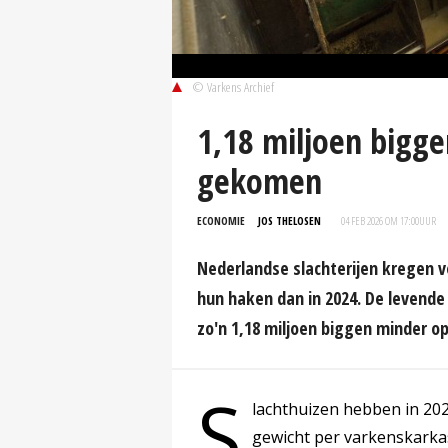
© Varkens Archief
1,18 miljoen bigg
gekomen
ECONOMIE
JOS THELOSEN
04 FEB 2026 OM 17:00
UUR
Nederlandse slachterijen kregen v
hun haken dan in 2024. De levende
zo'n 1,18 miljoen biggen minder op
S
lachthuizen hebben in 202
gewicht per varkenskarkas