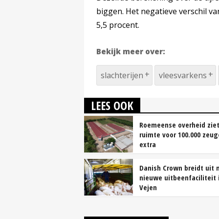
biggen. Het negatieve verschil v
5,5 procent.
Bekijk meer over:
slachterijen
vleesvarkens
LEES OOK
Roemeense overheid zie
ruimte voor 100.000 zeu
extra
Danish Crown breidt uit 
nieuwe uitbeenfaciliteit 
Vejen