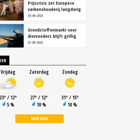
Prijscrisis zet Europese
varkenshouderij langdurig
onder druk
03-08-2026
Grondstoffenmarkt voor
diervoeders blijft grillig
01-08-2026
EER
Vrijdag
Zaterdag
Zondag
23
°
/ 12
°
27
°
/ 12
°
31
°
/ 15
°
5 %
10 %
10 %
MEER WEER