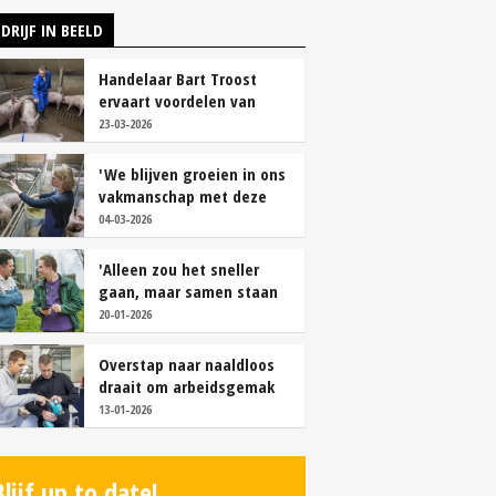
DRIJF IN BEELD
Handelaar Bart Troost
ervaart voordelen van
coöperatieve voerfusie
23-03-2026
'We blijven groeien in ons
vakmanschap met deze
teamaanpak'
04-03-2026
'Alleen zou het sneller
gaan, maar samen staan
we stukken sterker'
20-01-2026
Overstap naar naaldloos
draait om arbeidsgemak
en diervriendelijkheid
13-01-2026
Blijf up to date!