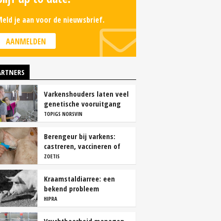
eld je aan voor de nieuwsbrief.
AANMELDEN
ARTNERS
Varkenshouders laten veel
genetische vooruitgang
liggen
TOPIGS NORSVIN
Berengeur bij varkens:
castreren, vaccineren of
intact houden?
ZOETIS
Kraamstaldiarree: een
bekend probleem
HIPRA