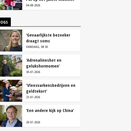
tackelen’
04-08-2026
LOGS
‘Gevaarlijkste bezoeker
draagt soms
overschoenen’
VANDAAG, 08:30
‘Adrenalineshot en
gelukshormomen’
30-07-2026
‘Vleesvarkensbedrijven en
geldtekort’
23-07-2026
‘Een andere kijk op China’
20-07-2026