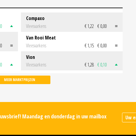
Compaxo
50
Vleesvarkens
€ 1,22
€ 0,00
Van Rooi Meat
00
Vleesvarkens
€ 1,15
€ 0,00
Vion
50
Vleesvarkens
€ 1,28
€ 0,10
MEER MARKTPRIJZEN
ieuwsbrief! Maandag en donderdag in uw mailbox