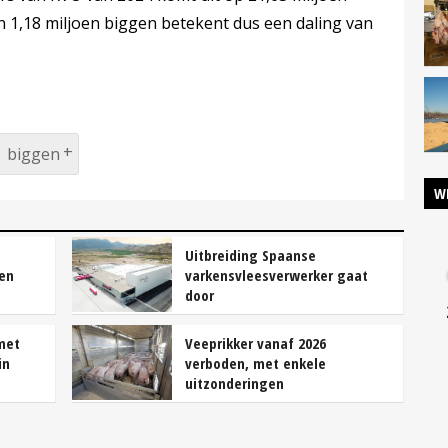
an 1,18 miljoen biggen betekent dus een daling van
biggen
W
t
Uitbreiding Spaanse
gen
varkensvleesverwerker gaat
door
met
Veeprikker vanaf 2026
in
verboden, met enkele
uitzonderingen