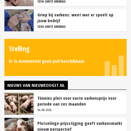
CEVA SANTÉ ANIMALE
Griep bij varkens: weet wat er speelt op
jouw bedrijf
CEVA SANTÉ ANIMALE
Stelling
Er is momenteel geen poll beschikbaar.
NIEUWS VAN NIEUWEOOGST.NL
Tönnies pleit voor vaste varkensprijs voor
periode van zes maanden
06-08-2026
Plotselinge prijsstijging geeft varkensmarkt
nieuw perspectief