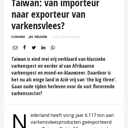
Taiwan: van importeur
naar exporteur van
varkensvlees?
ECONOMIE
JOS THELOSEN
30 SEP 2025 OM 06:00
UUR
Taiwan is eind mei vrij verklaard van klassieke
varkenspest en eerder al van Afrikaanse
varkenspest en mond-en-klauwzeer. Daardoor is
het nu als enige land in Azië vrij van 'the big three'.
Gaan oude tijden herleven voor de ooit florerende
varkenssector?
N
ederland heeft vorig jaar 6.117 ton aan
varkensvleesproducten geëxporteerd