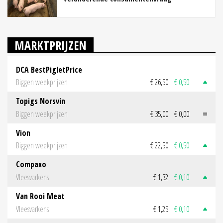
MARKTPRIJZEN
DCA BestPigletPrice
Biggen weekprijzen
€ 26,50
€ 0,50
Topigs Norsvin
Biggen weekprijzen
€ 35,00
€ 0,00
Vion
Biggen weekprijzen
€ 22,50
€ 0,50
Compaxo
Vleesvarkens
€ 1,32
€ 0,10
Van Rooi Meat
Vleesvarkens
€ 1,25
€ 0,10