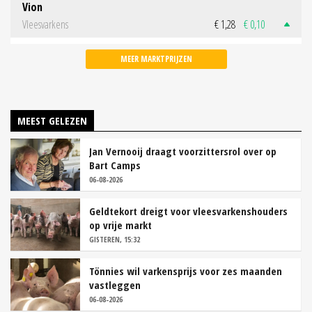
Vion
Vleesvarkens
€ 1,28
€ 0,10
MEER MARKTPRIJZEN
MEEST GELEZEN
Jan Vernooij draagt voorzittersrol over op
Bart Camps
06-08-2026
Geldtekort dreigt voor vleesvarkenshouders
op vrije markt
GISTEREN, 15:32
Tönnies wil varkensprijs voor zes maanden
vastleggen
06-08-2026