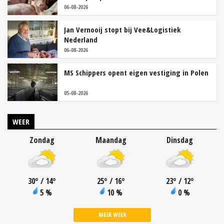
06-08-2026
Jan Vernooij stopt bij Vee&Logistiek
Nederland
06-08-2026
MS Schippers opent eigen vestiging in Polen
05-08-2026
WEER
Zondag
Maandag
Dinsdag
30
°
/ 14
°
25
°
/ 16
°
23
°
/ 12
°
5 %
10 %
0 %
MEER WEER