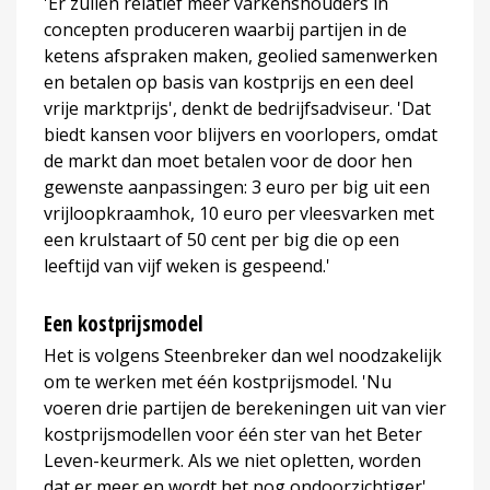
'Er zullen relatief meer varkenshouders in
concepten produceren waarbij partijen in de
ketens afspraken maken, geolied samenwerken
en betalen op basis van kostprijs en een deel
vrije marktprijs', denkt de bedrijfsadviseur. 'Dat
biedt kansen voor blijvers en voorlopers, omdat
de markt dan moet betalen voor de door hen
gewenste aanpassingen: 3 euro per big uit een
vrijloopkraamhok, 10 euro per vleesvarken met
een krulstaart of 50 cent per big die op een
leeftijd van vijf weken is gespeend.'
Een kostprijsmodel
Het is volgens Steenbreker dan wel noodzakelijk
om te werken met één kostprijsmodel. 'Nu
voeren drie partijen de berekeningen uit van vier
kostprijsmodellen voor één ster van het Beter
Leven-keurmerk. Als we niet opletten, worden
dat er meer en wordt het nog ondoorzichtiger',