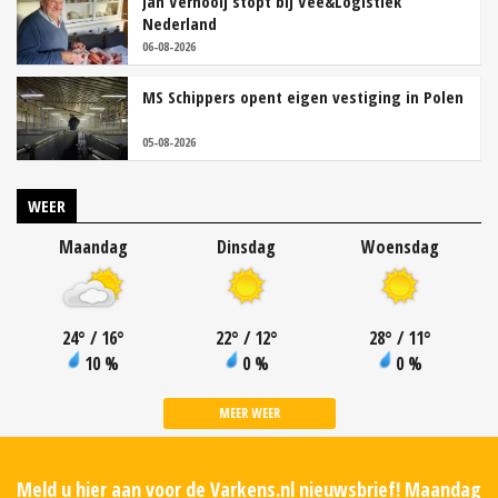
Jan Vernooij stopt bij Vee&Logistiek
Nederland
06-08-2026
MS Schippers opent eigen vestiging in Polen
05-08-2026
WEER
Maandag
Dinsdag
Woensdag
24
°
/ 16
°
22
°
/ 12
°
28
°
/ 11
°
10 %
0 %
0 %
MEER WEER
Meld u hier aan voor de Varkens.nl nieuwsbrief! Maandag