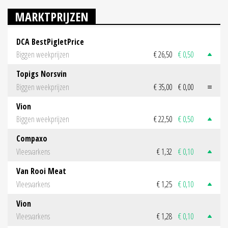
MARKTPRIJZEN
DCA BestPigletPrice
Biggen weekprijzen
€ 26,50
€ 0,50
Topigs Norsvin
Biggen weekprijzen
€ 35,00
€ 0,00
Vion
Biggen weekprijzen
€ 22,50
€ 0,50
Compaxo
Vleesvarkens
€ 1,32
€ 0,10
Van Rooi Meat
Vleesvarkens
€ 1,25
€ 0,10
Vion
Vleesvarkens
€ 1,28
€ 0,10