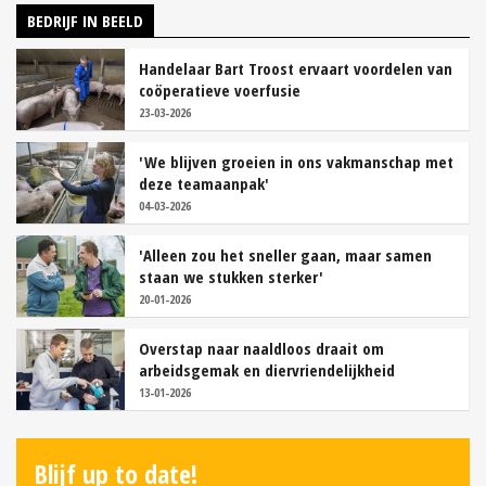
BEDRIJF IN BEELD
Handelaar Bart Troost ervaart voordelen van
coöperatieve voerfusie
23-03-2026
'We blijven groeien in ons vakmanschap met
deze teamaanpak'
04-03-2026
'Alleen zou het sneller gaan, maar samen
staan we stukken sterker'
20-01-2026
Overstap naar naaldloos draait om
arbeidsgemak en diervriendelijkheid
13-01-2026
Blijf up to date!