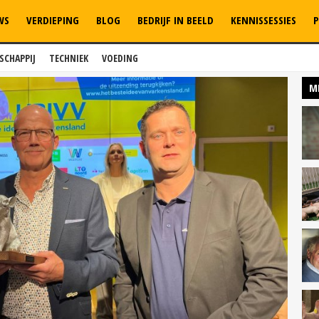
WS
VERDIEPING
BLOG
BEDRIJF IN BEELD
KENNISSESSIES
P
SCHAPPIJ
TECHNIEK
VOEDING
M