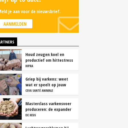
eld je aan voor de nieuwsbrief.
AANMELDEN
ARTNERS
Houd zeugen koel en
productief om hittestress
te voorkomen
HIPRA
Griep bij varkens: weet
wat er speelt op jouw
bedrijf
CEVA SANTÉ ANIMALE
Masterclass varkensvoer
produceren: de expander
DE HEUS