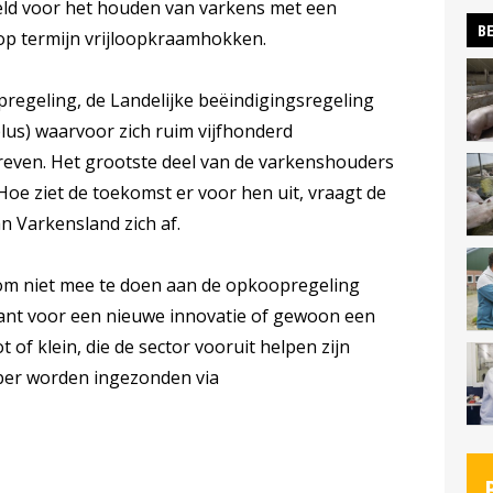
eld voor het houden van varkens met een
BE
n op termijn vrijloopkraamhokken.
pregeling, de Landelijke beëindigingsregeling
lus) waarvoor zich ruim vijfhonderd
even. Het grootste deel van de varkenshouders
 Hoe ziet de toekomst er voor hen uit, vraagt de
n Varkensland zich af.
om niet mee te doen aan de opkoopregeling
ant voor een nieuwe innovatie of gewoon een
ot of klein, die de sector vooruit helpen zijn
ber worden ingezonden via