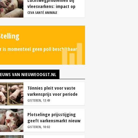
Luchtwegproblemen bij
vleesvarkens: impact op
karkas- en vleeskwaliteit
CEVA SANTÉ ANIMALE
Stelling
r is momenteel geen poll beschikbaar.
IEUWS VAN NIEUWEOOGST.NL
Tönnies pleit voor vaste
varkensprijs voor periode
van zes maanden
GISTEREN, 13:49
Plotselinge prijsstijging
geeft varkensmarkt nieuw
perspectief
GISTEREN, 10:02