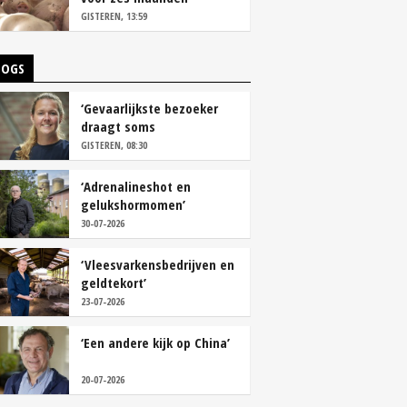
vastleggen
GISTEREN, 13:59
LOGS
‘Gevaarlijkste bezoeker
draagt soms
overschoenen’
GISTEREN, 08:30
‘Adrenalineshot en
gelukshormomen’
30-07-2026
‘Vleesvarkensbedrijven en
geldtekort’
23-07-2026
‘Een andere kijk op China’
20-07-2026