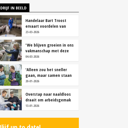
DRIJF IN BEELD
Handelaar Bart Troost
ervaart voordelen van
coöperatieve voerfusie
23-03-2026
'We blijven groeien in ons
vakmanschap met deze
teamaanpak'
04-03-2026
'Alleen zou het sneller
gaan, maar samen staan
we stukken sterker'
20-01-2026
Overstap naar naaldloos
draait om arbeidsgemak
en diervriendelijkheid
13-01-2026
Blijf up to date!