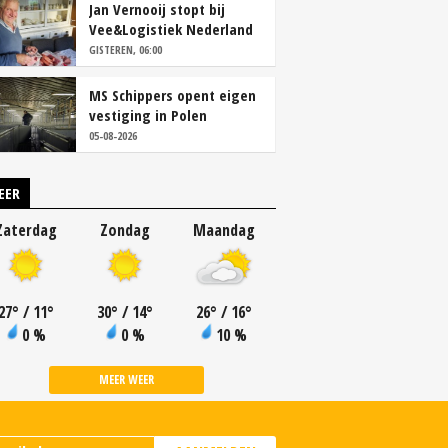
Jan Vernooij stopt bij
Vee&Logistiek Nederland
GISTEREN, 06:00
MS Schippers opent eigen
vestiging in Polen
05-08-2026
EER
Zaterdag
Zondag
Maandag
27
°
/ 11
°
30
°
/ 14
°
26
°
/ 16
°
0 %
0 %
10 %
MEER WEER