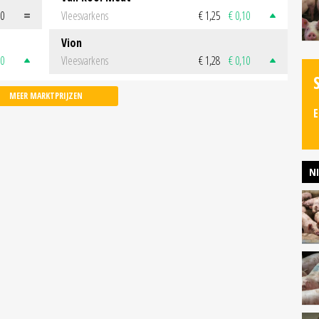
00
Vleesvarkens
€ 1,25
€ 0,10
Vion
50
Vleesvarkens
€ 1,28
€ 0,10
MEER MARKTPRIJZEN
E
N