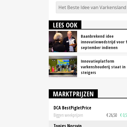
Het Beste Idee van Varkensland
LEES OOK
Baanbrekend idee
innovatiewedstrijd voor 
september indienen
Innovatieplatform
varkenshouderij staat in
steigers
MARKTPRIJZEN
DCA BestPigletPrice
Biggen weekprijzen
€ 26,50
€ 0,
Topigs Norsvin