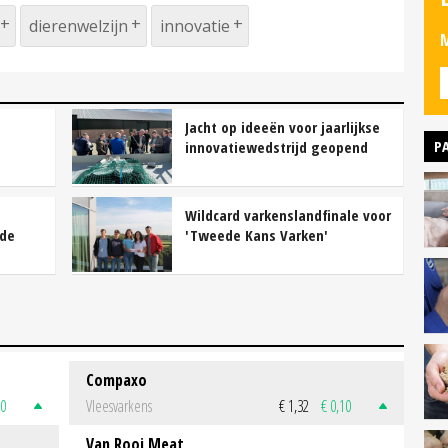
dierenwelzijn
innovatie
M
Jacht op ideeën voor jaarlijkse
P
1
innovatiewedstrijd geopend
Wildcard varkenslandfinale voor
 de
'Tweede Kans Varken'
Compaxo
50
Vleesvarkens
€ 1,32
€ 0,10
Van Rooi Meat