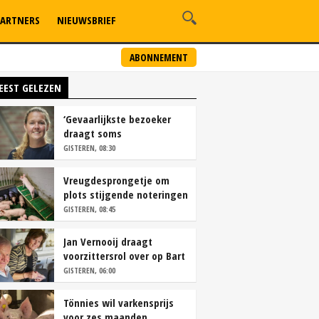
ARTNERS
NIEUWSBRIEF
ABONNEMENT
EEST GELEZEN
‘Gevaarlijkste bezoeker
draagt soms
overschoenen’
GISTEREN, 08:30
Vreugdesprongetje om
plots stijgende noteringen
GISTEREN, 08:45
Jan Vernooij draagt
voorzittersrol over op Bart
Camps
GISTEREN, 06:00
Tönnies wil varkensprijs
voor zes maanden