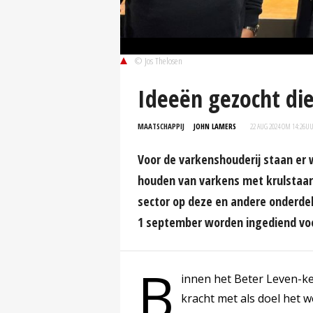
© Jos Thelosen
Ideeën gezocht die
MAATSCHAPPIJ
JOHN LAMERS
22 AUG 2024 OM 14:26
U
Voor de varkenshouderij staan er 
houden van varkens met krulstaar
sector op deze en andere onderdel
1 september worden ingediend voo
B
innen het Beter Leven-k
kracht met als doel het w