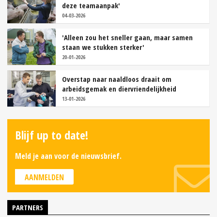
deze teamaanpak'
04-03-2026
'Alleen zou het sneller gaan, maar samen
staan we stukken sterker'
20-01-2026
Overstap naar naaldloos draait om
arbeidsgemak en diervriendelijkheid
13-01-2026
Blijf up to date!
Meld je aan voor de nieuwsbrief.
AANMELDEN
PARTNERS