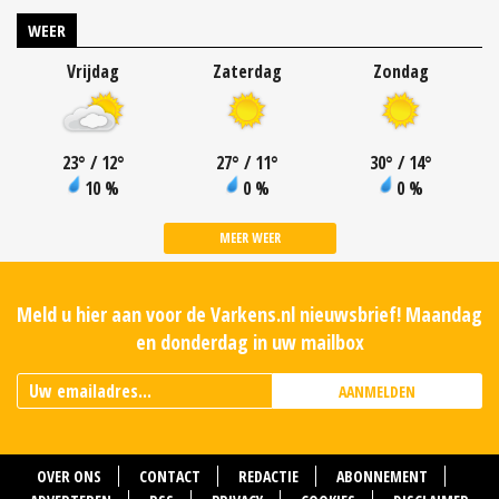
WEER
Vrijdag
Zaterdag
Zondag
23
°
/ 12
°
27
°
/ 11
°
30
°
/ 14
°
10 %
0 %
0 %
MEER WEER
Meld u hier aan voor de Varkens.nl nieuwsbrief! Maandag
en donderdag in uw mailbox
AANMELDEN
OVER ONS
CONTACT
REDACTIE
ABONNEMENT