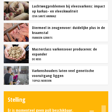
Luchtwegproblemen bij vleesvarkens: impact
op karkas- en vleeskwaliteit
CEVA SANTÉ ANIMALE
Diermeel in zeugenvoer: duidelijke plus in de
kraamstal
FRANSEN GERRITS
Masterclass varkensvoer produceren: de
expander
DE HEUS
Varkenshouders laten veel genetische
vooruitgang liggen
TOPIGS NORSVIN
Stelling
Er is momenteel geen poll beschikbaar.