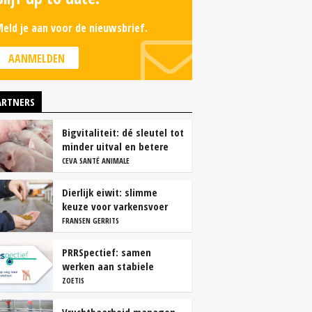
eld je aan voor de nieuwsbrief.
AANMELDEN
ARTNERS
Bigvitaliteit: dé sleutel tot
minder uitval en betere
groei
CEVA SANTÉ ANIMALE
Dierlijk eiwit: slimme
keuze voor varkensvoer
FRANSEN GERRITS
PRRSpectief: samen
werken aan stabiele
resultaten
ZOETIS