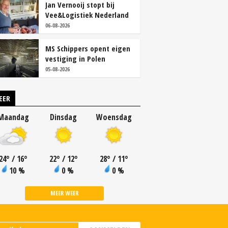
Jan Vernooij stopt bij
Vee&Logistiek Nederland
06-08-2026
MS Schippers opent eigen
vestiging in Polen
05-08-2026
EER
Maandag
Dinsdag
Woensdag
24
°
/ 16
°
22
°
/ 12
°
28
°
/ 11
°
10 %
0 %
0 %
MEER WEER