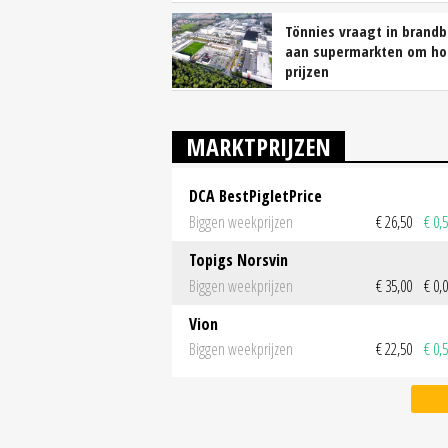
Tönnies vraagt in brandb
aan supermarkten om ho
prijzen
MARKTPRIJZEN
DCA BestPigletPrice
Biggen weekprijzen
€ 26,50
€ 0,
Topigs Norsvin
Biggen weekprijzen
€ 35,00
€ 0,
Vion
Biggen weekprijzen
€ 22,50
€ 0,