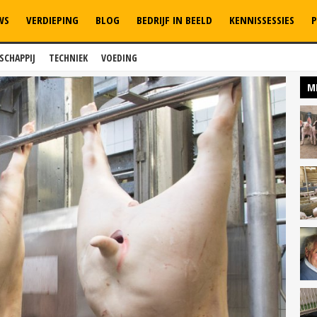
WS
VERDIEPING
BLOG
BEDRIJF IN BEELD
KENNISSESSIES
P
SCHAPPIJ
TECHNIEK
VOEDING
M