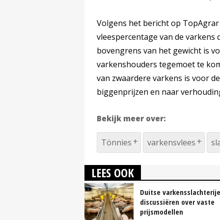
Volgens het bericht op TopAgrar
vleespercentage van de varkens d
bovengrens van het gewicht is vo
varkenshouders tegemoet te kome
van zwaardere varkens is voor d
biggenprijzen en naar verhouding
Bekijk meer over:
Tönnies
varkensvlees
sl
LEES OOK
Duitse varkensslachterij
discussiëren over vaste
prijsmodellen