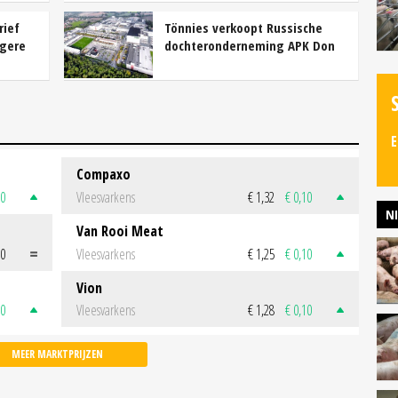
rief
Tönnies verkoopt Russische
gere
dochteronderneming APK Don
E
Compaxo
50
Vleesvarkens
€ 1,32
€ 0,10
N
Van Rooi Meat
00
Vleesvarkens
€ 1,25
€ 0,10
Vion
50
Vleesvarkens
€ 1,28
€ 0,10
MEER MARKTPRIJZEN