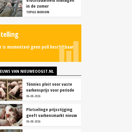
Vruchtbaarheid managen
in de zomer
TOPIGS NORSVIN
Stelling
r is momenteel geen poll beschikbaar.
IEUWS VAN NIEUWEOOGST.NL
Tönnies pleit voor vaste
varkensprijs voor periode
van zes maanden
06-08-2026
Plotselinge prijsstijging
geeft varkensmarkt nieuw
perspectief
06-08-2026