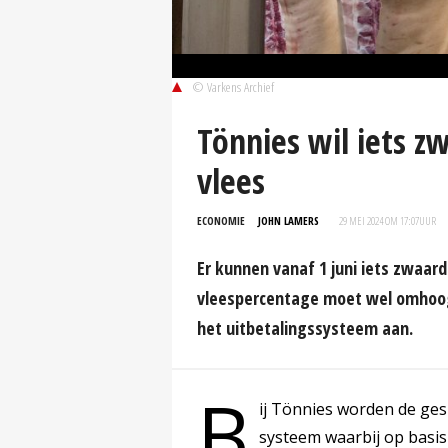
© Varkens Archief
Tönnies wil iets 
vlees
ECONOMIE
JOHN LAMERS
29 MEI 2024 OM 17:07
UUR
Er kunnen vanaf 1 juni iets zwaar
vleespercentage moet wel omhoog.
het uitbetalingssysteem aan.
B
ij Tönnies worden de ges
systeem waarbij op basis