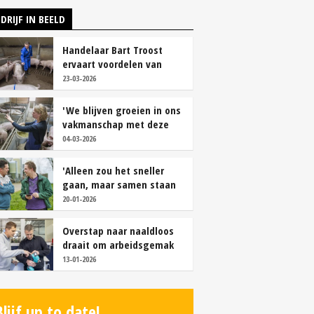
DRIJF IN BEELD
Handelaar Bart Troost
ervaart voordelen van
coöperatieve voerfusie
23-03-2026
'We blijven groeien in ons
vakmanschap met deze
teamaanpak'
04-03-2026
'Alleen zou het sneller
gaan, maar samen staan
we stukken sterker'
20-01-2026
Overstap naar naaldloos
draait om arbeidsgemak
en diervriendelijkheid
13-01-2026
Blijf up to date!