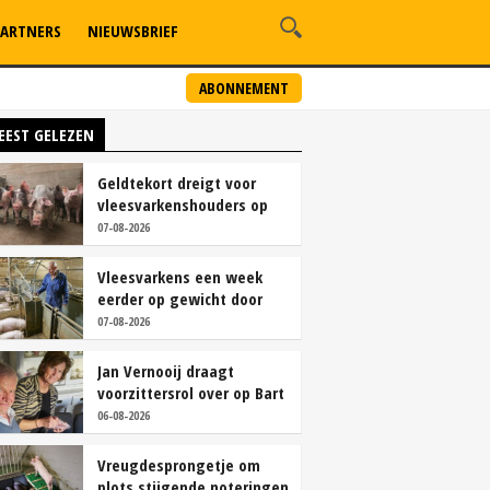
ARTNERS
NIEUWSBRIEF
ABONNEMENT
EEST GELEZEN
Geldtekort dreigt voor
vleesvarkenshouders op
vrije markt
07-08-2026
Vleesvarkens een week
eerder op gewicht door
continu aanbod van
07-08-2026
brijvoer
Jan Vernooij draagt
voorzittersrol over op Bart
Camps
06-08-2026
Vreugdesprongetje om
plots stijgende noteringen