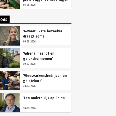
06-08-2026
LOGS
‘Gevaarlijkste bezoeker
draagt soms
overschoenen’
06-08-2026
‘Adrenalineshot en
gelukshormomen’
30-07-2026
‘Vleesvarkensbedrijven en
geldtekort’
23-07-2026
‘Een andere kijk op China’
20-07-2026