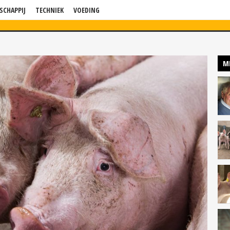
SCHAPPIJ
TECHNIEK
VOEDING
WS
VERDIEPING
BLOG
BEDRIJF IN BEELD
KENNISSESSIES
P
M