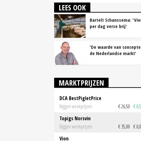
LEES OOK
Bartelt Schanssema: 'Vie
per dag verse brij'
'De waarde van concepte
de Nederlandse markt'
MARKTPRIJZEN
DCA BestPigletPrice
Biggen weekprijzen
€ 26,50
€ 0,
Topigs Norsvin
Biggen weekprijzen
€ 35,00
€ 0,
Vion