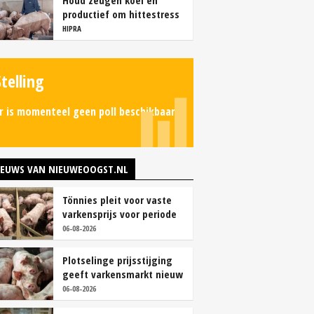
Houd zeugen koel en
productief om hittestress
te voorkomen
HIPRA
Stelling
r is momenteel geen poll beschikbaar.
IEUWS VAN NIEUWEOOGST.NL
Tönnies pleit voor vaste
varkensprijs voor periode
van zes maanden
06-08-2026
Plotselinge prijsstijging
geeft varkensmarkt nieuw
perspectief
06-08-2026