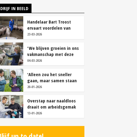
DRIJF IN BEELD
Handelaar Bart Troost
ervaart voordelen van
coöperatieve voerfusie
23-03-2026
'We blijven groeien in ons
vakmanschap met deze
teamaanpak'
04-03-2026
'Alleen zou het sneller
gaan, maar samen staan
we stukken sterker'
20-01-2026
Overstap naar naaldloos
draait om arbeidsgemak
en diervriendelijkheid
13-01-2026
Blijf up to date!