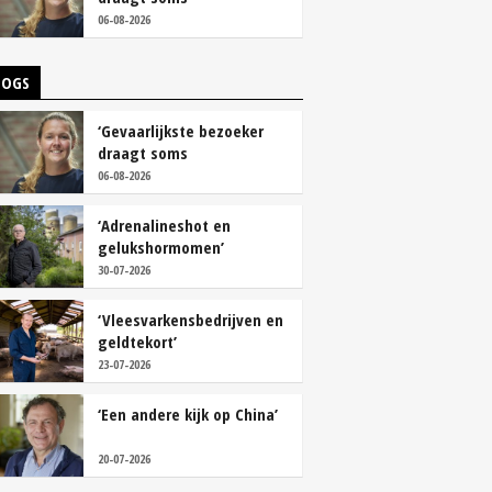
overschoenen’
06-08-2026
LOGS
‘Gevaarlijkste bezoeker
draagt soms
overschoenen’
06-08-2026
‘Adrenalineshot en
gelukshormomen’
30-07-2026
‘Vleesvarkensbedrijven en
geldtekort’
23-07-2026
‘Een andere kijk op China’
20-07-2026