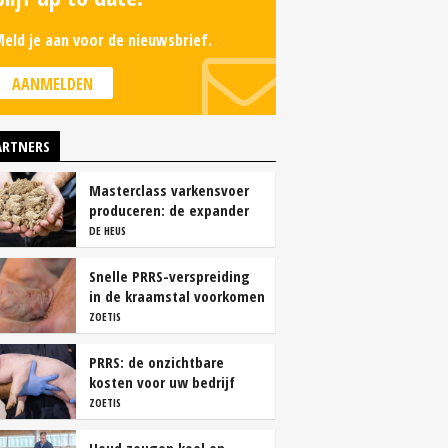
eld je aan voor de nieuwsbrief.
AANMELDEN
ARTNERS
Masterclass varkensvoer
produceren: de expander
DE HEUS
Snelle PRRS-verspreiding
in de kraamstal voorkomen
ZOETIS
PRRS: de onzichtbare
kosten voor uw bedrijf
ZOETIS