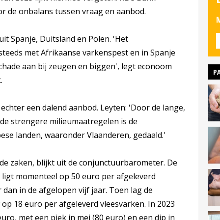
or de onbalans tussen vraag en aanbod.
M
uit Spanje, Duitsland en Polen. 'Het
teeds met Afrikaanse varkenspest en in Spanje
schade aan bij zeugen en biggen', legt econoom
P
.
echter een dalend aanbod. Leyten: 'Door de lange,
 de strengere milieumaatregelen is de
ese landen, waaronder Vlaanderen, gedaald.'
e zaken, blijkt uit de conjunctuurbarometer. De
 ligt momenteel op 50 euro per afgeleverd
 dan in de afgelopen vijf jaar. Toen lag de
op 18 euro per afgeleverd vleesvarken. In 2023
uro, met een piek in mei (80 euro) en een dip in