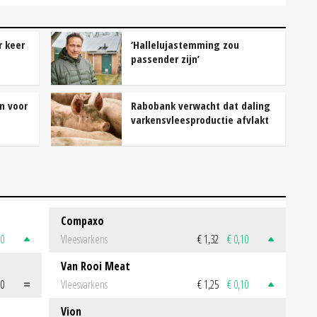
r keer
‘Hallelujastemming zou
passender zijn’
n voor
Rabobank verwacht dat daling
varkensvleesproductie afvlakt
Compaxo
50
Vleesvarkens
€ 1,32
€ 0,10
Van Rooi Meat
00
Vleesvarkens
€ 1,25
€ 0,10
Vion