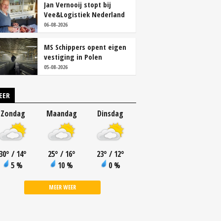
Jan Vernooij stopt bij
Vee&Logistiek Nederland
06-08-2026
MS Schippers opent eigen
vestiging in Polen
05-08-2026
EER
Zondag
Maandag
Dinsdag
30
°
/ 14
°
25
°
/ 16
°
23
°
/ 12
°
5 %
10 %
0 %
MEER WEER