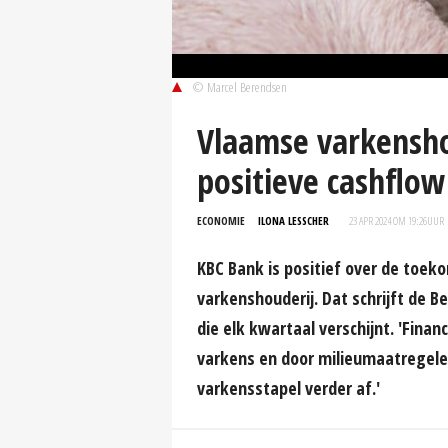
© Marcel Berendsen
Vlaamse varkensho
positieve cashflow
ECONOMIE
ILONA LESSCHER
23 APR 2024 OM 19:26
UUR
KBC Bank is positief over de toe
varkenshouderij. Dat schrijft de 
die elk kwartaal verschijnt. 'Finan
varkens en door milieumaatregele
varkensstapel verder af.'