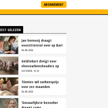
ABONNEMENT
ARTNERS
NIEUWSBRIEF
EEST GELEZEN
Jan Vernooij draagt
voorzittersrol over op Bart
Camps
06-08-2026
Geldtekort dreigt voor
vleesvarkenshouders op
vrije markt
GISTEREN, 15:32
Tönnies wil varkensprijs
voor zes maanden
vastleggen
06-08-2026
‘Gevaarlijkste bezoeker
draagt soms