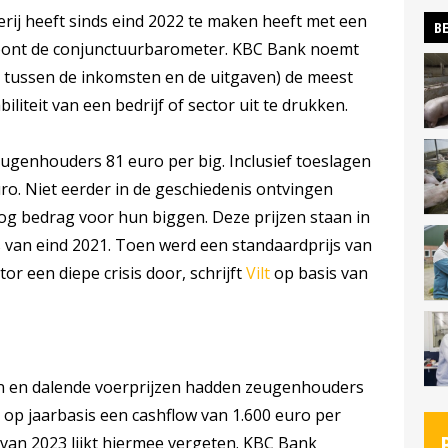
ij heeft sinds eind 2022 te maken heeft met een
BE
 toont de conjunctuurbarometer. KBC Bank noemt
il tussen de inkomsten en de uitgaven) de meest
iteit van een bedrijf of sector uit te drukken.
ugenhouders 81 euro per big. Inclusief toeslagen
uro. Niet eerder in de geschiedenis ontvingen
og bedrag voor hun biggen. Deze prijzen staan in
s van eind 2021. Toen werd een standaardprijs van
or een diepe crisis door, schrijft
Vilt
op basis van
n en dalende voerprijzen hadden zeugenhouders
ar op jaarbasis een cashflow van 1.600 euro per
' van 2023 lijkt hiermee vergeten. KBC Bank