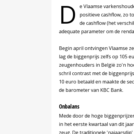
D
e Vlaamse varkenshouder
positieve cashflow, zo
de cashflow (het versch
adequate parameter om de rendabil
Begin april ontvingen Vlaamse ze
lag de biggenprijs zelfs op 105 e
zeugenhouders in België zo'n ho
schril contrast met de biggenprij
10 euro betaald en maakte de sect
de barometer van KBC Bank.
Onbalans
Mede door de hoge biggenprijze
in het eerste kwartaal van dit ja
zeug. De traditionele 'najaarsdip