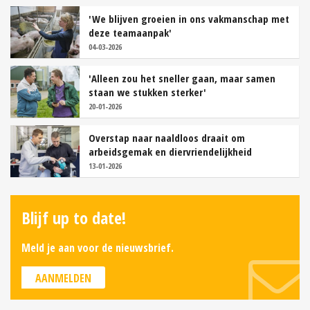
'We blijven groeien in ons vakmanschap met
deze teamaanpak'
04-03-2026
'Alleen zou het sneller gaan, maar samen
staan we stukken sterker'
20-01-2026
Overstap naar naaldloos draait om
arbeidsgemak en diervriendelijkheid
13-01-2026
Blijf up to date!
Meld je aan voor de nieuwsbrief.
AANMELDEN