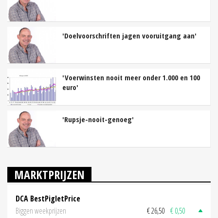
'Doelvoorschriften jagen vooruitgang aan'
'Voerwinsten nooit meer onder 1.000 en 100
euro'
'Rupsje-nooit-genoeg'
MARKTPRIJZEN
DCA BestPigletPrice
Biggen weekprijzen
€ 26,50
€ 0,50