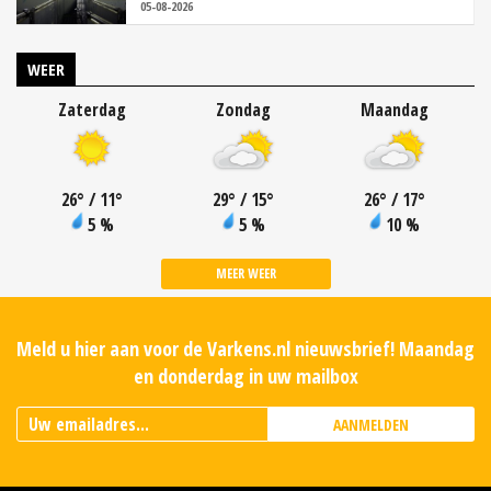
05-08-2026
WEER
Zaterdag
Zondag
Maandag
26
°
/ 11
°
29
°
/ 15
°
26
°
/ 17
°
5 %
5 %
10 %
MEER WEER
Meld u hier aan voor de Varkens.nl nieuwsbrief! Maandag
en donderdag in uw mailbox
AANMELDEN