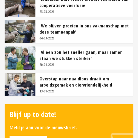
coöperatieve voerfusie
23-03-2026
'We blijven groeien in ons vakmanschap met
deze teamaanpak'
04-03-2026
'Alleen zou het sneller gaan, maar samen
staan we stukken sterker'
20-01-2026
Overstap naar naaldloos draait om
arbeidsgemak en diervriendelijkheid
13-01-2026
Blijf up to date!
Meld je aan voor de nieuwsbrief.