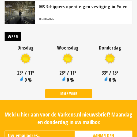
MS Schippers opent eigen vestiging in Polen
05-08-2026
WEER
Dinsdag
Woensdag
Donderdag
23
°
/ 11
°
28
°
/ 11
°
33
°
/ 15
°
0 %
0 %
0 %
MEER WEER
Meld u hier aan voor de Varkens.nl nieuwsbrief! Maandag
en donderdag in uw mailbox
AANMELDEN