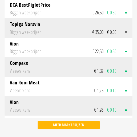
DCA BestPigletPrice
Biggen weekprijzen
€ 26,50
€ 0,50
Topigs Norsvin
Biggen weekprijzen
€ 35,00
€ 0,00
Vion
Biggen weekprijzen
€ 22,50
€ 0,50
Compaxo
Vleesvarkens
€ 1,32
€ 0,10
Van Rooi Meat
Vleesvarkens
€ 1,25
€ 0,10
Vion
Vleesvarkens
€ 1,28
€ 0,10
MEER MARKTPRIJZEN