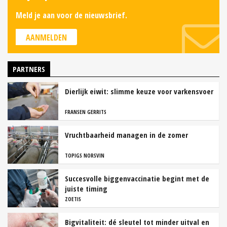
Meld je aan voor de nieuwsbrief.
AANMELDEN
PARTNERS
Dierlijk eiwit: slimme keuze voor varkensvoer
FRANSEN GERRITS
Vruchtbaarheid managen in de zomer
TOPIGS NORSVIN
Succesvolle biggenvaccinatie begint met de
juiste timing
ZOETIS
Bigvitaliteit: dé sleutel tot minder uitval en