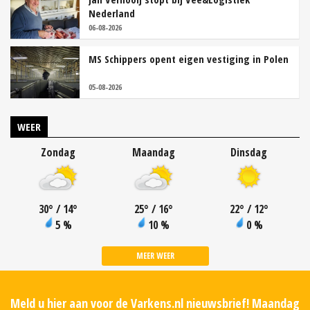
Nederland
06-08-2026
MS Schippers opent eigen vestiging in Polen
05-08-2026
WEER
Zondag
Maandag
Dinsdag
30
°
/ 14
°
25
°
/ 16
°
22
°
/ 12
°
5 %
10 %
0 %
MEER WEER
Meld u hier aan voor de Varkens.nl nieuwsbrief! Maandag