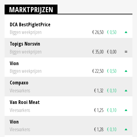
MARKTPRIJZEN
DCA BestPigletPrice
Biggen weekprijzen
€ 26,50
€ 0,50
Topigs Norsvin
Biggen weekprijzen
€ 35,00
€ 0,00
Vion
Biggen weekprijzen
€ 22,50
€ 0,50
Compaxo
Vleesvarkens
€ 1,32
€ 0,10
Van Rooi Meat
Vleesvarkens
€ 1,25
€ 0,10
Vion
Vleesvarkens
€ 1,28
€ 0,10