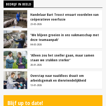
BEDRIJF IN BEELD
Handelaar Bart Troost ervaart voordelen van
coöperatieve voerfusie
23-03-2026
'We blijven groeien in ons vakmanschap met
deze teamaanpak'
04-03-2026
'Alleen zou het sneller gaan, maar samen
staan we stukken sterker'
20-01-2026
Overstap naar naaldloos draait om
arbeidsgemak en diervriendelijkheid
13-01-2026
Blijf up to date!