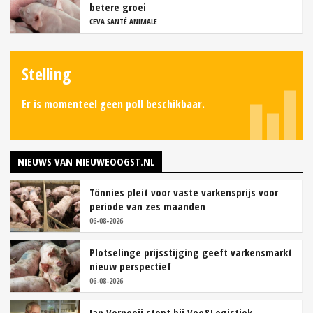
betere groei
CEVA SANTÉ ANIMALE
Stelling
Er is momenteel geen poll beschikbaar.
NIEUWS VAN NIEUWEOOGST.NL
Tönnies pleit voor vaste varkensprijs voor
periode van zes maanden
06-08-2026
Plotselinge prijsstijging geeft varkensmarkt
nieuw perspectief
06-08-2026
Jan Vernooij stopt bij Vee&Logistiek