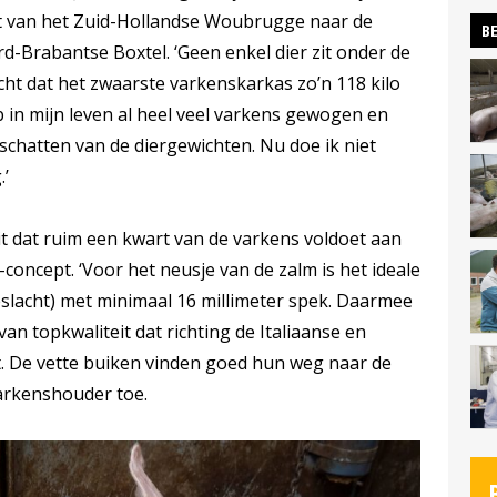
et van het Zuid-Hollandse Woubrugge naar de
BE
rd-Brabantse Boxtel. ‘Geen enkel dier zit onder de
acht dat het zwaarste varkenskarkas zo’n 118 kilo
b in mijn leven al heel veel varkens gewogen en
nschatten van de diergewichten. Nu doe ik niet
.’
it dat ruim een kwart van de varkens voldoet aan
oncept. ‘Voor het neusje van de zalm is het ideale
geslacht) met minimaal 16 millimeter spek. Daarmee
an topkwaliteit dat richting de Italiaanse en
 De vette buiken vinden goed hun weg naar de
varkenshouder toe.