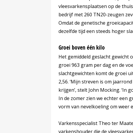
vleesvarkensplaatsen op de thui
bedrijf met 260 TN20-zeugen zeve
Omdat de genetische groeicapacit
dezelfde tijd een steeds hoger sla
Groei boven één kilo
Het gemiddeld geslacht gewicht o
groei 963 gram per dag en de voe
slachtgewichten komt de groei ui
2,56. ‘Mijn streven is om jaarron
krijgen’, stelt John Mocking. ‘In
In de zomer zien we echter een g
vorm van nevelkoeling om weer ee
Varkensspecialist Theo ter Maa
varkenshouder die de vleesvarkens