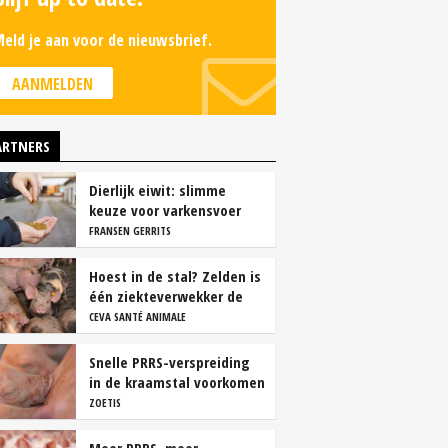
eld je aan voor de nieuwsbrief.
AANMELDEN
ARTNERS
Dierlijk eiwit: slimme
keuze voor varkensvoer
FRANSEN GERRITS
Hoest in de stal? Zelden is
één ziekteverwekker de
oorzaak
CEVA SANTÉ ANIMALE
Snelle PRRS-verspreiding
in de kraamstal voorkomen
ZOETIS