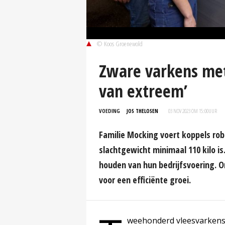
© Koos Groenewold
Zware varkens met
van extreem’
VOEDING
JOS THELOSEN
03 NOV 2023 OM 15:00
UUR
Familie Mocking voert koppels ro
slachtgewicht minimaal 110 kilo is
houden van hun bedrijfsvoering. 
voor een efficiënte groei.
weehonderd vleesvarkens 