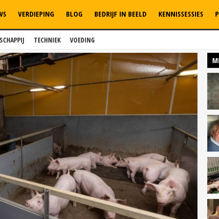
WS
VERDIEPING
BLOG
BEDRIJF IN BEELD
KENNISSESSIES
P
SCHAPPIJ
TECHNIEK
VOEDING
M