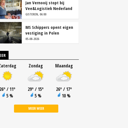
Jan Vernooij stopt bij
Vee&Logistiek Nederland
GISTEREN, 06:00
MS Schippers opent eigen
vestiging in Polen
05-08-2026
EER
Zaterdag
Zondag
Maandag
26
°
/ 11
°
29
°
/ 15
°
26
°
/ 17
°
5 %
5 %
10 %
MEER WEER