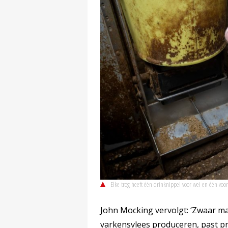
Elke trog heeft één drinknippel voor wei en één v
John Mocking vervolgt: ‘Zwaar m
varkensvlees produceren, past pr