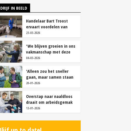
DRIJF IN BEELD
Handelaar Bart Troost
ervaart voordelen van
coöperatieve voerfusie
23-03-2026
'We blijven groeien in ons
vakmanschap met deze
teamaanpak'
04-03-2026
'Alleen zou het sneller
gaan, maar samen staan
we stukken sterker'
20-01-2026
Overstap naar naaldloos
draait om arbeidsgemak
en diervriendelijkheid
13-01-2026
Blijf up to date!