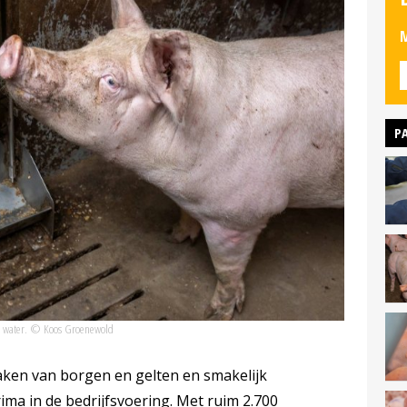
M
P
oor water. © Koos Groenewold
aken van borgen en gelten en smakelijk
ima in de bedrijfsvoering. Met ruim 2.700