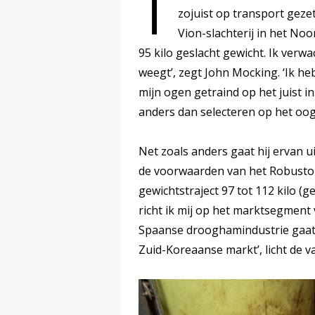
T
zojuist op transport gez
Vion-slachterij in het Noo
95 kilo geslacht gewicht. Ik verw
weegt’, zegt John Mocking. ‘Ik he
mijn ogen getraind op het juist i
anders dan selecteren op het oog
Net zoals anders gaat hij ervan u
de voorwaarden van het Robusto-c
gewichtstraject 97 tot 112 kilo (
richt ik mij op het marktsegment v
Spaanse drooghamindustrie gaat.
Zuid-Koreaanse markt’, licht de 