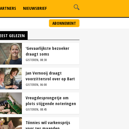
ARTNERS
NIEUWSBRIEF
ABONNEMENT
EEST GELEZEN
‘Gevaarlijkste bezoeker
draagt soms
overschoenen’
GISTEREN, 08:30
Jan Vernooij draagt
voorzittersrol over op Bart
Camps
GISTEREN, 06:00
Vreugdesprongetje om
plots stijgende noteringen
GISTEREN, 08:45
Tönnies wil varkensprijs
voor zes maanden