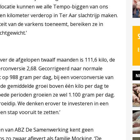
slocatie kunnen we alle Tempo-biggen van ons
n kilometer verderop in Ter Aar slachtrijp maken.
eit van de varkens toeneemt, bereiken ze in
chtgewicht.’
E
ver de afgelopen twaalf maanden is 111,6 kilo, de
rconversie 2,68. Gecorrigeerd naar normale
N
t op 988 gram per dag, bij een voerconversie van
d de gemiddelde groei boven één kilo per dag te
 goede perioden groeien ze wel 1.100 gram per dag.
roeidip. We denken erover te investeren in een
n stap vooruit te zetten.’
ten van ABZ De Samenwerking kent geen
 zo zwaar aflevert als familie Mocking. ‘De