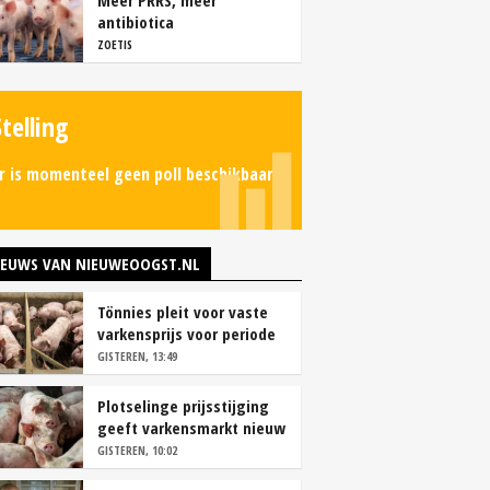
Meer PRRS, meer
antibiotica
ZOETIS
Stelling
r is momenteel geen poll beschikbaar.
IEUWS VAN NIEUWEOOGST.NL
Tönnies pleit voor vaste
varkensprijs voor periode
van zes maanden
GISTEREN, 13:49
Plotselinge prijsstijging
geeft varkensmarkt nieuw
perspectief
GISTEREN, 10:02