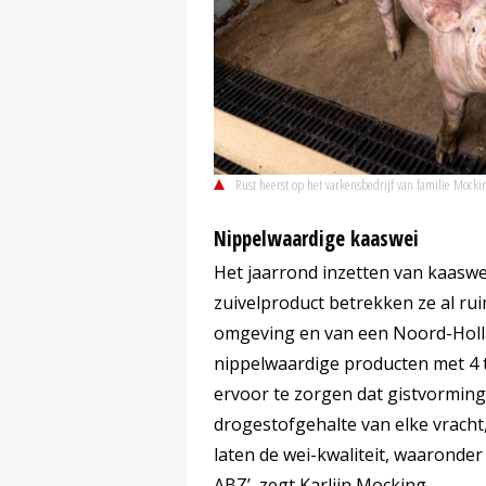
Rust heerst op het varkensbedrijf van familie Moc
Nippelwaardige kaaswei
Het jaarrond inzetten van kaaswei
zuivelproduct betrekken ze al rui
omgeving en van een Noord-Holla
nippelwaardige producten met 4 
ervoor te zorgen dat gistvorming 
drogestofgehalte van elke vracht
laten de wei-kwaliteit, waaronder
ABZ’, zegt Karlijn Mocking.