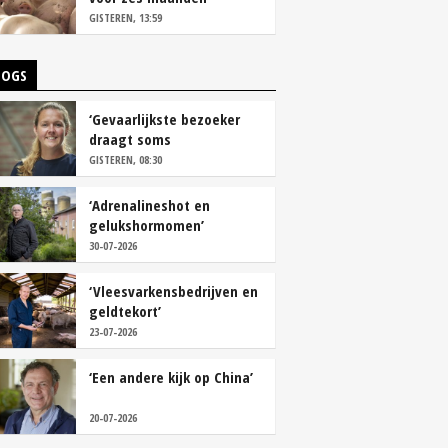
vastleggen
GISTEREN, 13:59
LOGS
‘Gevaarlijkste bezoeker
draagt soms
overschoenen’
GISTEREN, 08:30
‘Adrenalineshot en
gelukshormomen’
30-07-2026
‘Vleesvarkensbedrijven en
geldtekort’
23-07-2026
‘Een andere kijk op China’
20-07-2026