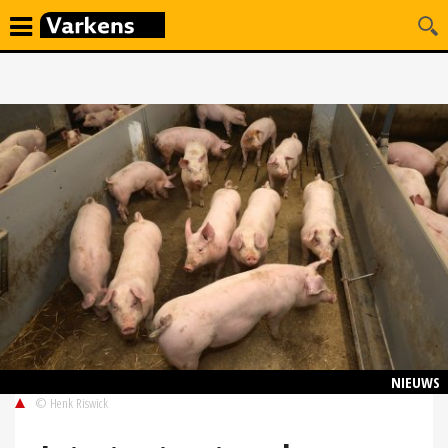
NIEUWS
© Henk Riswick