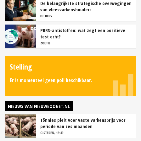
De belangrijkste strategische overwegingen
van vleesvarkenshouders
DE HEUS
PRRS-antistoffen: wat zegt een positieve
test echt?
ZOETIS
Stelling
Er is momenteel geen poll beschikbaar.
NIEUWS VAN NIEUWEOOGST.NL
Tönnies pleit voor vaste varkensprijs voor
periode van zes maanden
GISTEREN, 13:49