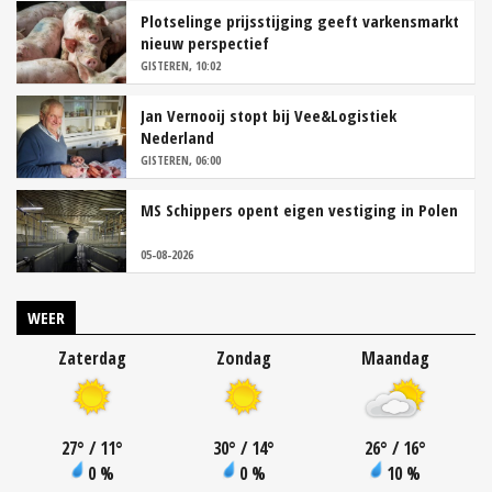
Plotselinge prijsstijging geeft varkensmarkt
nieuw perspectief
GISTEREN, 10:02
Jan Vernooij stopt bij Vee&Logistiek
Nederland
GISTEREN, 06:00
MS Schippers opent eigen vestiging in Polen
05-08-2026
WEER
Zaterdag
Zondag
Maandag
27
°
/ 11
°
30
°
/ 14
°
26
°
/ 16
°
0 %
0 %
10 %