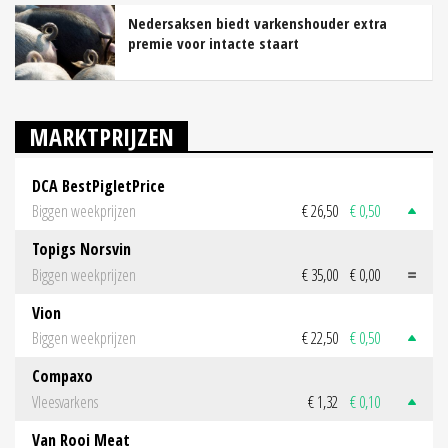
Nedersaksen biedt varkenshouder extra
premie voor intacte staart
MARKTPRIJZEN
DCA BestPigletPrice
Biggen weekprijzen
€ 26,50
€ 0,50
Topigs Norsvin
Biggen weekprijzen
€ 35,00
€ 0,00
Vion
Biggen weekprijzen
€ 22,50
€ 0,50
Compaxo
Vleesvarkens
€ 1,32
€ 0,10
Van Rooi Meat