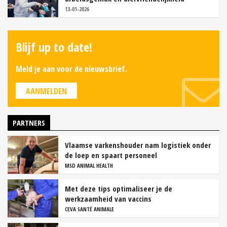
13-01-2026
Blijf up to date!
Meld je aan voor de nieuwsbrief.
AANMELDEN
PARTNERS
Vlaamse varkenshouder nam logistiek onder
de loep en spaart personeel
MSD ANIMAL HEALTH
Met deze tips optimaliseer je de
werkzaamheid van vaccins
CEVA SANTÉ ANIMALE