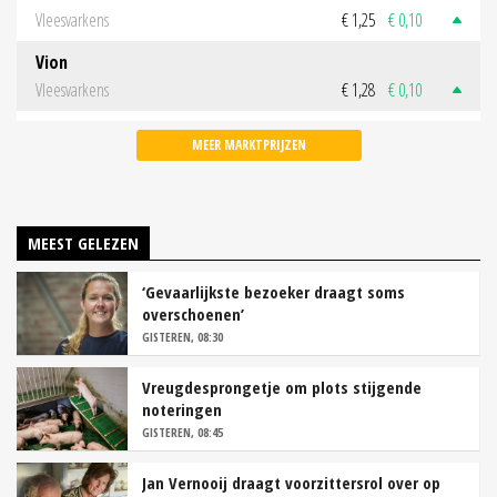
Vleesvarkens
€ 1,25
€ 0,10
Vion
Vleesvarkens
€ 1,28
€ 0,10
MEER MARKTPRIJZEN
MEEST GELEZEN
‘Gevaarlijkste bezoeker draagt soms
overschoenen’
GISTEREN, 08:30
Vreugdesprongetje om plots stijgende
noteringen
GISTEREN, 08:45
Jan Vernooij draagt voorzittersrol over op