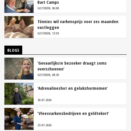
Bart Camps
GISTEREN, 06:00
Tönnies wil varkensprijs voor zes maanden
vastleggen
GISTEREN, 13:59
BLOGS
‘Gevaarlijkste bezoeker draagt soms
overschoenen’
GISTEREN, 08:30
‘Adrenalineshot en gelukshormomen’
30-07-2026
‘Vleesvarkensbedrijven en geldtekort’
23-07-2026