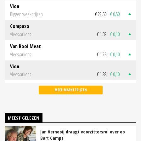
Vion
Biggen weekprijzen
€ 22,50
€ 0,50
Compaxo
Vleesvarkens
€ 1,32
€ 0,10
Van Rooi Meat
Vleesvarkens
€ 1,25
€ 0,10
Vion
Vleesvarkens
€ 1,28
€ 0,10
MEER MARKTPRIJZEN
MEEST GELEZEN
Jan Vernooij draagt voorzittersrol over op
Bart Camps