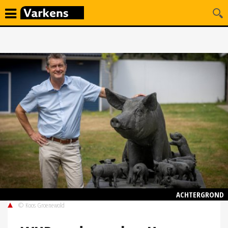
ACHTERGROND
© Koos Groenewold