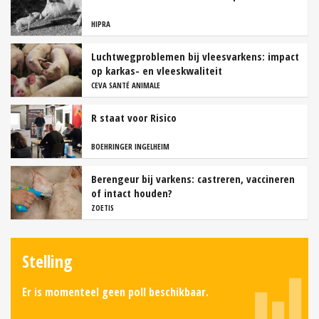
HIPRA
Luchtwegproblemen bij vleesvarkens: impact
op karkas- en vleeskwaliteit
CEVA SANTÉ ANIMALE
R staat voor Risico
BOEHRINGER INGELHEIM
Berengeur bij varkens: castreren, vaccineren
of intact houden?
ZOETIS
Stelling
Er is momenteel geen poll beschikbaar.