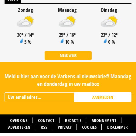
Zondag
Maandag
Dinsdag
30
°
/ 14
°
25
°
/ 16
°
23
°
/ 12
°
5 %
10 %
0 %
MEER WEER
Meld u hier aan voor de Varkens.nl nieuwsbrief! Maandag
en donderdag in uw mailbox
AANMELDEN
OVER ONS
CONTACT
REDACTIE
ABONNEMENT
ADVERTEREN
RSS
PRIVACY
COOKIES
DISCLAIMER