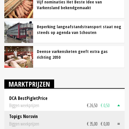
Vijf nominaties Het Beste Idee van
Varkensland bekendgemaakt
Beperking langeafstandstransport staat nog
steeds op agenda van Schouten
Deense varkensketen geeft extra gas
richting 2050
MARKTPRIJZEN
DCA BestPigletPrice
Biggen weekprijzen
€ 26,50
€ 0,50
Topigs Norsvin
Biggen weekprijzen
€ 35,00
€ 0,00