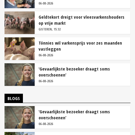
06-08-2026
Geldtekort dreigt voor vleesvarkenshouders
op vrije markt
GISTEREN, 15:32
Tönnies wil varkensprijs voor zes maanden
vastleggen
06-08-2026
‘Gevaarlijkste bezoeker draagt soms
overschoenen’
06-08-2026
BLOGS
‘Gevaarlijkste bezoeker draagt soms
overschoenen’
06-08-2026