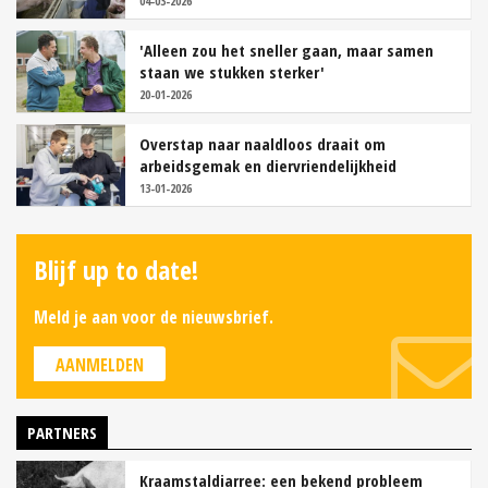
04-03-2026
'Alleen zou het sneller gaan, maar samen
staan we stukken sterker'
20-01-2026
Overstap naar naaldloos draait om
arbeidsgemak en diervriendelijkheid
13-01-2026
Blijf up to date!
Meld je aan voor de nieuwsbrief.
AANMELDEN
PARTNERS
Kraamstaldiarree: een bekend probleem