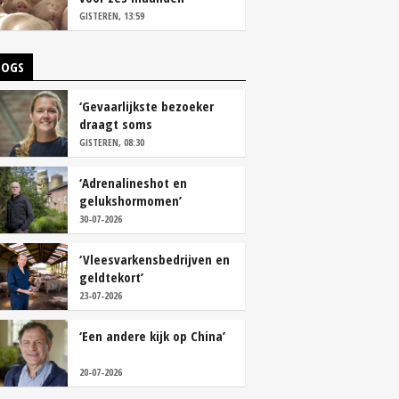
vastleggen
GISTEREN, 13:59
LOGS
‘Gevaarlijkste bezoeker
draagt soms
overschoenen’
GISTEREN, 08:30
‘Adrenalineshot en
gelukshormomen’
30-07-2026
‘Vleesvarkensbedrijven en
geldtekort’
23-07-2026
‘Een andere kijk op China’
20-07-2026