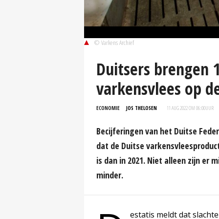
© Varkens Archief
Duitsers brengen 
varkensvlees op d
ECONOMIE
JOS THELOSEN
11 AUG 2022 OM 06:00
UUR
Becijferingen van het Duitse Feder
dat de Duitse varkensvleesproducti
is dan in 2021. Niet alleen zijn er
minder.
estatis meldt dat slach