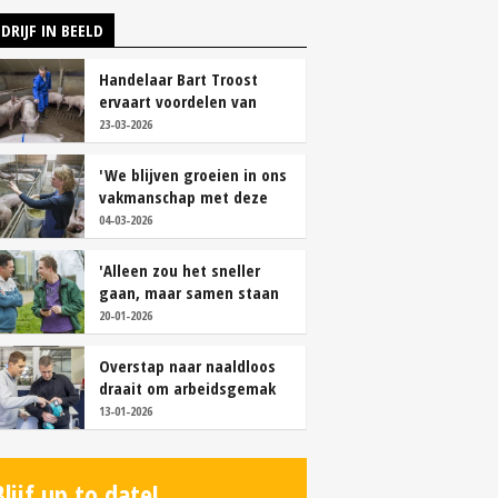
DRIJF IN BEELD
Handelaar Bart Troost
ervaart voordelen van
coöperatieve voerfusie
23-03-2026
'We blijven groeien in ons
vakmanschap met deze
teamaanpak'
04-03-2026
'Alleen zou het sneller
gaan, maar samen staan
we stukken sterker'
20-01-2026
Overstap naar naaldloos
draait om arbeidsgemak
en diervriendelijkheid
13-01-2026
Blijf up to date!