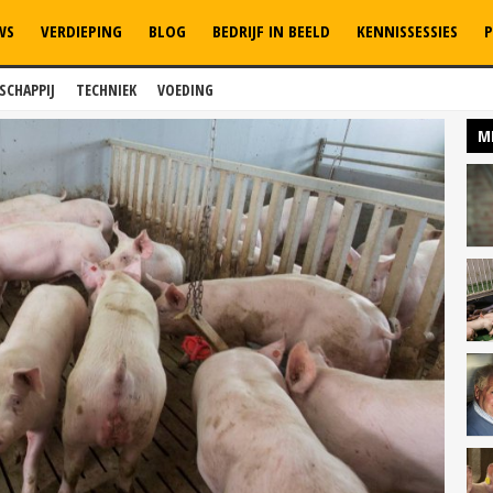
WS
VERDIEPING
BLOG
BEDRIJF IN BEELD
KENNISSESSIES
P
SCHAPPIJ
TECHNIEK
VOEDING
M