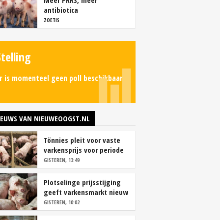
Meer PRRS, meer
antibiotica
ZOETIS
Stelling
r is momenteel geen poll beschikbaar.
IEUWS VAN NIEUWEOOGST.NL
Tönnies pleit voor vaste
varkensprijs voor periode
van zes maanden
GISTEREN, 13:49
Plotselinge prijsstijging
geeft varkensmarkt nieuw
perspectief
GISTEREN, 10:02