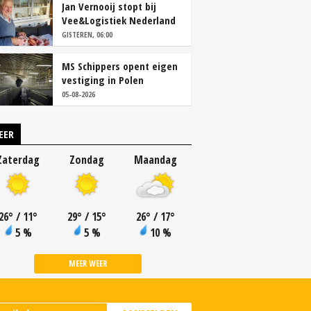
Jan Vernooij stopt bij
Vee&Logistiek Nederland
GISTEREN, 06:00
MS Schippers opent eigen
vestiging in Polen
05-08-2026
EER
Zaterdag
Zondag
Maandag
26
°
/ 11
°
29
°
/ 15
°
26
°
/ 17
°
5 %
5 %
10 %
MEER WEER