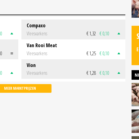
Compaxo
50
Vleesvarkens
€ 1,32
€ 0,10
Van Rooi Meat
E
00
Vleesvarkens
€ 1,25
€ 0,10
Vion
50
Vleesvarkens
€ 1,28
€ 0,10
N
MEER MARKTPRIJZEN