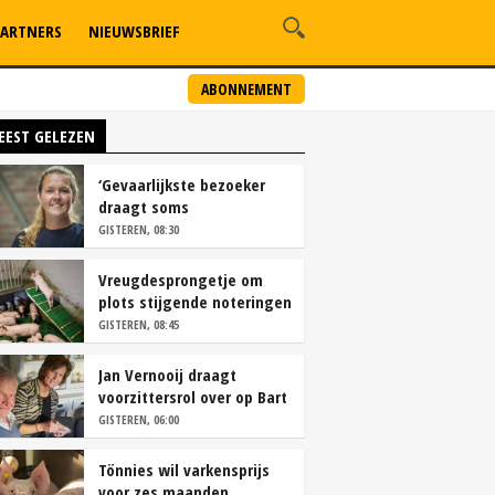
ARTNERS
NIEUWSBRIEF
ABONNEMENT
EEST GELEZEN
‘Gevaarlijkste bezoeker
draagt soms
overschoenen’
GISTEREN, 08:30
Vreugdesprongetje om
plots stijgende noteringen
GISTEREN, 08:45
Jan Vernooij draagt
voorzittersrol over op Bart
Camps
GISTEREN, 06:00
Tönnies wil varkensprijs
voor zes maanden