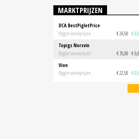
MARKTPRIJZEN
DCA BestPigletPrice
Biggen weekprijzen
€ 26,50
€ 0,
Topigs Norsvin
Biggen weekprijzen
€ 35,00
€ 0,
Vion
Biggen weekprijzen
€ 22,50
€ 0,