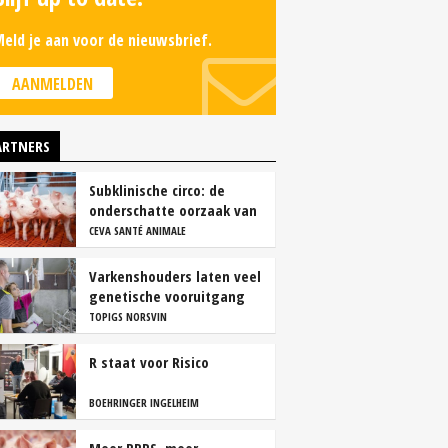
eld je aan voor de nieuwsbrief.
AANMELDEN
ARTNERS
Subklinische circo: de
onderschatte oorzaak van
productieverlies
CEVA SANTÉ ANIMALE
Varkenshouders laten veel
genetische vooruitgang
liggen
TOPIGS NORSVIN
R staat voor Risico
BOEHRINGER INGELHEIM