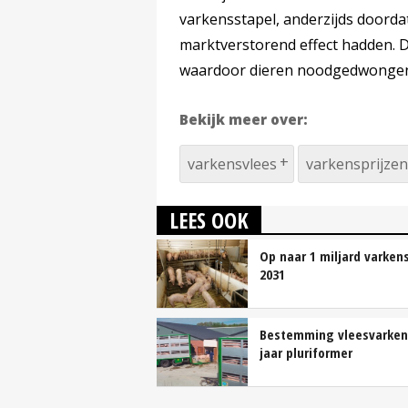
varkensstapel, anderzijds doorda
marktverstorend effect hadden. De
waardoor dieren noodgedwongen 
Bekijk meer over:
varkensvlees
varkensprijzen
LEES OOK
Op naar 1 miljard varkens
2031
Bestemming vleesvarken
jaar pluriformer