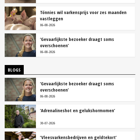
Tönnies wil varkensprijs voor zes maanden
vastleggen
06-08-2026
‘Gevaarlijkste bezoeker draagt soms
overschoenen’
06-08-2026
BLOGS
‘Gevaarlijkste bezoeker draagt soms
overschoenen’
06-08-2026
‘Adrenalineshot en gelukshormomen’
30-07-2026
‘Vleesvarkensbedrijven en geldtekort’