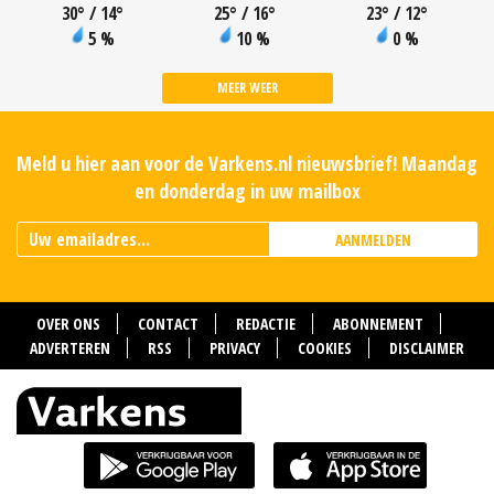
30
°
/ 14
°
25
°
/ 16
°
23
°
/ 12
°
5 %
10 %
0 %
MEER WEER
Meld u hier aan voor de Varkens.nl nieuwsbrief! Maandag
en donderdag in uw mailbox
AANMELDEN
OVER ONS
CONTACT
REDACTIE
ABONNEMENT
ADVERTEREN
RSS
PRIVACY
COOKIES
DISCLAIMER