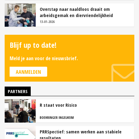
Overstap naar naaldloos draait om
arbeidsgemak en diervriendelijkheid
13-01-2026
Blijf up to date!
Meld je aan voor de nieuwsbrief.
AANMELDEN
PARTNERS
R staat voor Risico
BOEHRINGER INGELHEIM
PRRSpectief: samen werken aan stabiele
resultaten