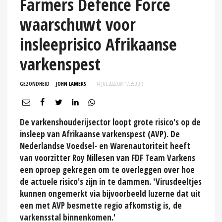
Farmers Defence Force
waarschuwt voor
insleeprisico Afrikaanse
varkenspest
GEZONDHEID
JOHN LAMERS
14 JUL 2022 OM 17:35
UUR
De varkenshouderijsector loopt grote risico's op de
insleep van Afrikaanse varkenspest (AVP). De
Nederlandse Voedsel- en Warenautoriteit heeft
van voorzitter Roy Nillesen van FDF Team Varkens
een oproep gekregen om te overleggen over hoe
de actuele risico's zijn in te dammen. 'Virusdeeltjes
kunnen ongemerkt via bijvoorbeeld luzerne dat uit
een met AVP besmette regio afkomstig is, de
varkensstal binnenkomen.'