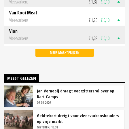
Vleesvarkens
€ 1,32
€ 0,10
Van Rooi Meat
Vleesvarkens
€ 1,25
€ 0,10
Vion
Vleesvarkens
€ 1,28
€ 0,10
MEER MARKTPRIJZEN
MEEST GELEZEN
Jan Vernooij draagt voorzittersrol over op
Bart Camps
06-08-2026
Geldtekort dreigt voor vleesvarkenshouders
op vrije markt
GISTEREN, 15:32