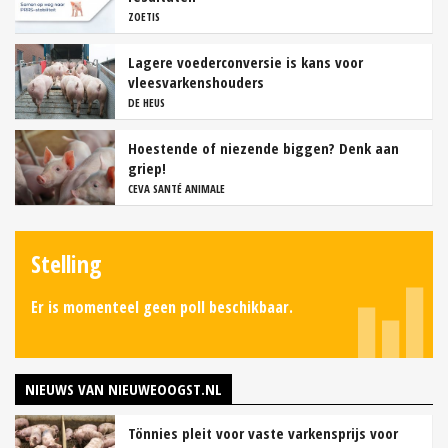
ZOETIS
Lagere voederconversie is kans voor
vleesvarkenshouders
DE HEUS
Hoestende of niezende biggen? Denk aan
griep!
CEVA SANTÉ ANIMALE
Stelling
Er is momenteel geen poll beschikbaar.
NIEUWS VAN NIEUWEOOGST.NL
Tönnies pleit voor vaste varkensprijs voor