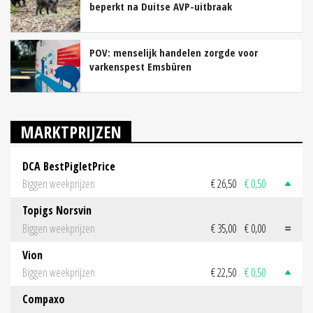
beperkt na Duitse AVP-uitbraak
POV: menselijk handelen zorgde voor
varkenspest Emsbüren
MARKTPRIJZEN
DCA BestPigletPrice
Biggen weekprijzen
€ 26,50
€ 0,50
Topigs Norsvin
Biggen weekprijzen
€ 35,00
€ 0,00
Vion
Biggen weekprijzen
€ 22,50
€ 0,50
Compaxo