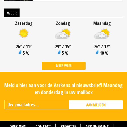
WEER
Zaterdag
Zondag
Maandag
26
°
/ 11
°
29
°
/ 15
°
26
°
/ 17
°
5 %
5 %
10 %
MEER WEER
Meld u hier aan voor de Varkens.nl nieuwsbrief! Maandag
en donderdag in uw mailbox
AANMELDEN
OVER ONS
CONTACT
REDACTIE
ABONNEMENT