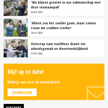
'We blijven groeien in ons vakmanschap met
deze teamaanpak'
04-03-2026
'Alleen zou het sneller gaan, maar samen
staan we stukken sterker'
20-01-2026
Overstap naar naaldloos draait om
arbeidsgemak en diervriendelijkheid
13-01-2026
Blijf up to date!
Meld je aan voor de nieuwsbrief.
AANMELDEN
PARTNERS