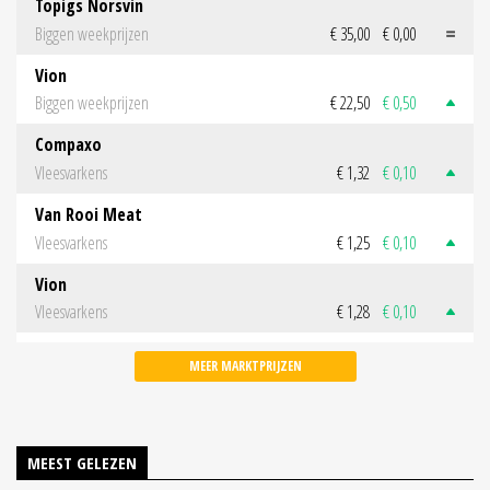
Topigs Norsvin
Biggen weekprijzen
€ 35,00
€ 0,00
Vion
Biggen weekprijzen
€ 22,50
€ 0,50
Compaxo
Vleesvarkens
€ 1,32
€ 0,10
Van Rooi Meat
Vleesvarkens
€ 1,25
€ 0,10
Vion
Vleesvarkens
€ 1,28
€ 0,10
MEER MARKTPRIJZEN
MEEST GELEZEN