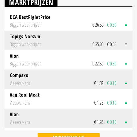
MARKTPRIJZEN
DCA BestPigletPrice
Biggen weekprijzen
€ 26,50
€ 0,50
Topigs Norsvin
Biggen weekprijzen
€ 35,00
€ 0,00
Vion
Biggen weekprijzen
€ 22,50
€ 0,50
Compaxo
Vleesvarkens
€ 1,32
€ 0,10
Van Rooi Meat
Vleesvarkens
€ 1,25
€ 0,10
Vion
Vleesvarkens
€ 1,28
€ 0,10