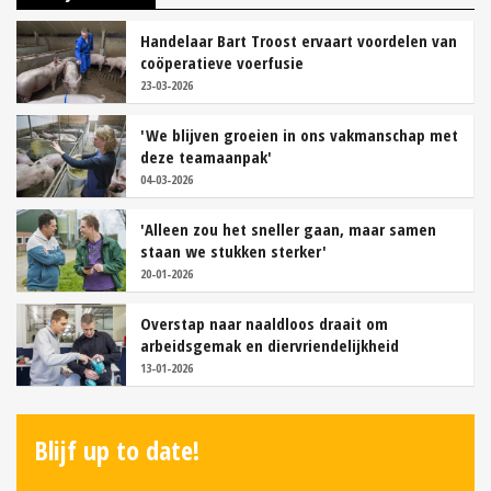
Handelaar Bart Troost ervaart voordelen van
coöperatieve voerfusie
23-03-2026
'We blijven groeien in ons vakmanschap met
deze teamaanpak'
04-03-2026
'Alleen zou het sneller gaan, maar samen
staan we stukken sterker'
20-01-2026
Overstap naar naaldloos draait om
arbeidsgemak en diervriendelijkheid
13-01-2026
Blijf up to date!