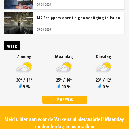
06-08-2026
MS Schippers opent eigen vestiging in Polen
05-08-2026
WEER
Zondag
Maandag
Dinsdag
30
°
/ 14
°
25
°
/ 16
°
23
°
/ 12
°
5 %
10 %
0 %
MEER WEER
Meld u hier aan voor de Varkens.nl nieuwsbrief! Maandag
en donderdag in uw mailbox