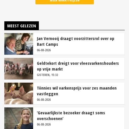
MEER MARKTPRIJZEN
MEEST GELEZEN
Jan Vernooij draagt voorzittersrol over op
Bart Camps
06-08-2026
Geldtekort dreigt voor vleesvarkenshouders
op vrije markt
GISTEREN, 15:32
Tönnies wil varkensprijs voor zes maanden
vastleggen
06-08-2026
‘Gevaarlijkste bezoeker draagt soms
overschoenen’
06-08-2026