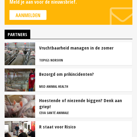
Meld je aan voor de nieuwsbrief.
AANMELDEN
PARTNERS
Vruchtbaarheid managen in de zomer
TOPIGS NORSVIN
Bezorgd om prikincidenten?
MSD ANIMAL HEALTH
Hoestende of niezende biggen? Denk aan
griep!
CEVA SANTÉ ANIMALE
R staat voor Risico