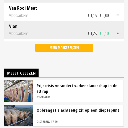
Van Rooi Meat
Vleesvarkens
€ 1,15
€ 0,00
Vion
Vleesvarkens
€ 1,28
€ 0,10
MEER MARKTPRIJZEN
MEEST GELEZEN
Prijscrisis verandert varkenslandschap in de
EU rap
03-08-2026
Opbrengst slachtzeug zit op een dieptepunt
GISTEREN, 17:29