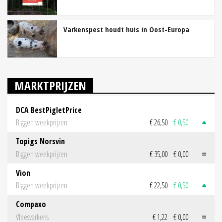
Varkenspest houdt huis in Oost-Europa
MARKTPRIJZEN
DCA BestPigletPrice
Biggen weekprijzen
€ 26,50
€ 0,50
Topigs Norsvin
Biggen weekprijzen
€ 35,00
€ 0,00
Vion
Biggen weekprijzen
€ 22,50
€ 0,50
Compaxo
Vleesvarkens
€ 1,22
€ 0,00