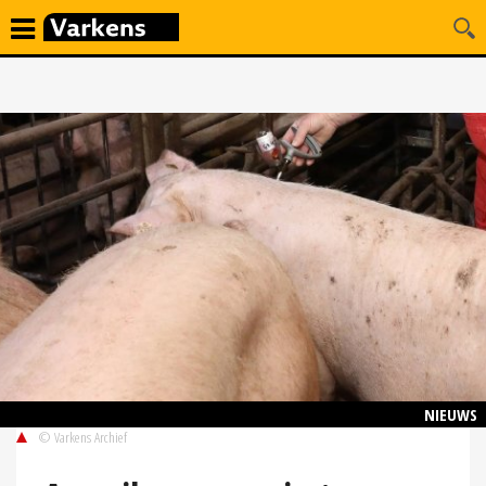
NIEUWS
© Varkens Archief