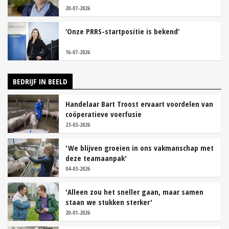
20-07-2026
‘Onze PRRS-startpositie is bekend’
16-07-2026
BEDRIJF IN BEELD
Handelaar Bart Troost ervaart voordelen van
coöperatieve voerfusie
23-03-2026
'We blijven groeien in ons vakmanschap met
deze teamaanpak'
04-03-2026
'Alleen zou het sneller gaan, maar samen
staan we stukken sterker'
20-01-2026