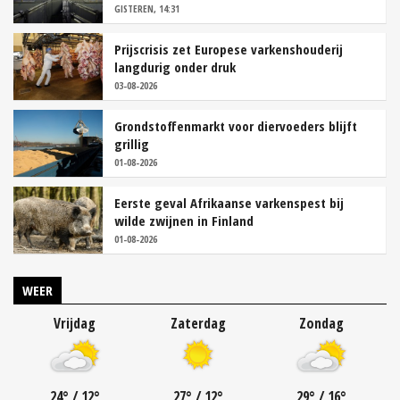
GISTEREN, 14:31
Prijscrisis zet Europese varkenshouderij
langdurig onder druk
03-08-2026
Grondstoffenmarkt voor diervoeders blijft
grillig
01-08-2026
Eerste geval Afrikaanse varkenspest bij
wilde zwijnen in Finland
01-08-2026
WEER
Vrijdag
Zaterdag
Zondag
24
°
/ 12
°
27
°
/ 12
°
29
°
/ 16
°