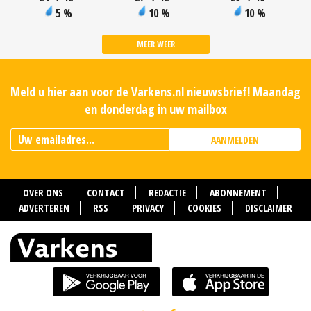
5 %
10 %
10 %
MEER WEER
Meld u hier aan voor de Varkens.nl nieuwsbrief! Maandag
en donderdag in uw mailbox
AANMELDEN
OVER ONS
CONTACT
REDACTIE
ABONNEMENT
ADVERTEREN
RSS
PRIVACY
COOKIES
DISCLAIMER