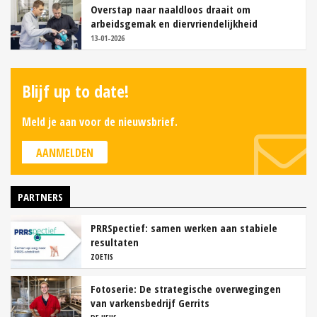
Overstap naar naaldloos draait om
arbeidsgemak en diervriendelijkheid
13-01-2026
Blijf up to date!
Meld je aan voor de nieuwsbrief.
AANMELDEN
PARTNERS
PRRSpectief: samen werken aan stabiele
resultaten
ZOETIS
Fotoserie: De strategische overwegingen
van varkensbedrijf Gerrits