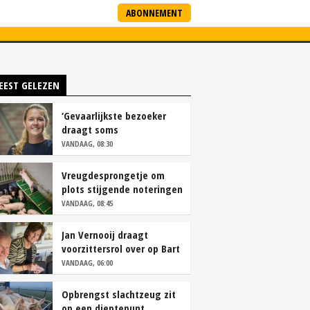
ABONNEMENT
ARTNERS
NIEUWSBRIEF
EEST GELEZEN
‘Gevaarlijkste bezoeker
draagt soms
overschoenen’
VANDAAG, 08:30
Vreugdesprongetje om
plots stijgende noteringen
VANDAAG, 08:45
Jan Vernooij draagt
voorzittersrol over op Bart
Camps
VANDAAG, 06:00
Opbrengst slachtzeug zit
op een dieptepunt