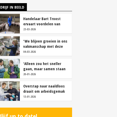
DRIJF IN BEELD
Handelaar Bart Troost
ervaart voordelen van
coöperatieve voerfusie
23-03-2026
'We blijven groeien in ons
vakmanschap met deze
teamaanpak'
04-03-2026
'Alleen zou het sneller
gaan, maar samen staan
we stukken sterker'
20-01-2026
Overstap naar naaldloos
draait om arbeidsgemak
en diervriendelijkheid
13-01-2026
Blijf up to date!