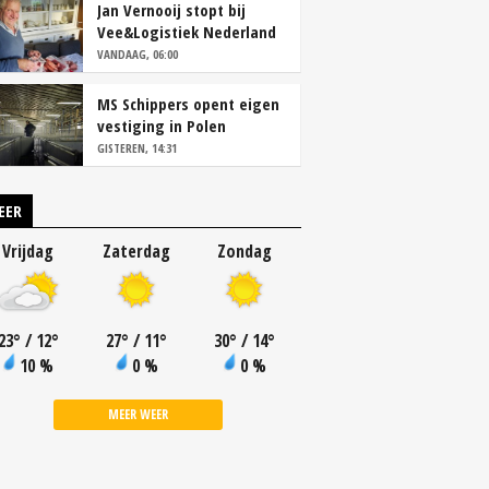
Jan Vernooij stopt bij
Vee&Logistiek Nederland
VANDAAG, 06:00
MS Schippers opent eigen
vestiging in Polen
GISTEREN, 14:31
EER
Vrijdag
Zaterdag
Zondag
23
°
/ 12
°
27
°
/ 11
°
30
°
/ 14
°
10 %
0 %
0 %
MEER WEER