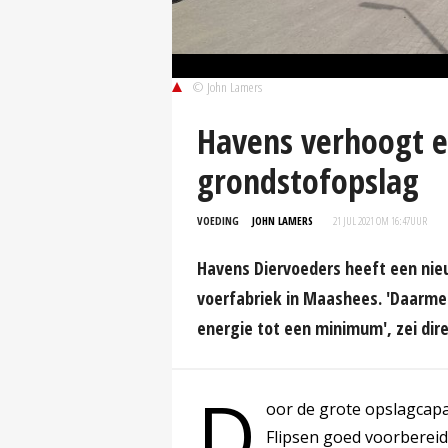
© John Lamers
Havens verhoogt ef
grondstofopslag
VOEDING
JOHN LAMERS
21 JUL 2021 OM 16:47
UUR
Havens Diervoeders heeft een nie
voerfabriek in Maashees. 'Daarme
energie tot een minimum', zei dire
D
oor de grote opslagcapa
Flipsen goed voorbereid 