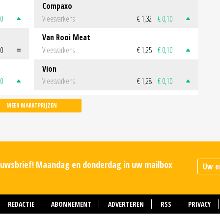
Compaxo
50
Vleesvarkens
€ 1,32
€ 0,10
Van Rooi Meat
00
Vleesvarkens
€ 1,25
€ 0,10
Vion
50
Vleesvarkens
€ 1,28
€ 0,10
MEER MARKTPRIJZEN
ieuwsbrief! Maandag en donderdag in uw mailbox
REDACTIE
ABONNEMENT
ADVERTEREN
RSS
PRIVACY