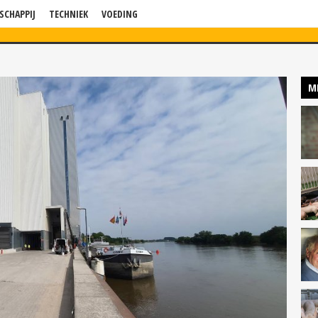
SCHAPPIJ
TECHNIEK
VOEDING
WS
VERDIEPING
BLOG
BEDRIJF IN BEELD
KENNISSESSIES
P
M