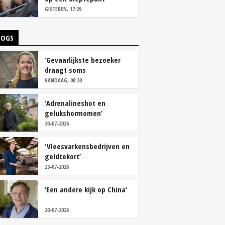
GISTEREN, 17:29
LOGS
‘Gevaarlijkste bezoeker
draagt soms
overschoenen’
VANDAAG, 08:30
‘Adrenalineshot en
gelukshormomen’
30-07-2026
‘Vleesvarkensbedrijven en
geldtekort’
23-07-2026
‘Een andere kijk op China’
20-07-2026