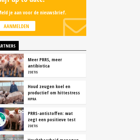
eld je aan voor de nieuwsbrief.
AANMELDEN
ARTNERS
Meer PRRS, meer
antibiotica
ZOETIS
Houd zeugen koel en
productief om hittestress
te voorkomen
HIPRA
PRRS-antistoffen: wat
zegt een positieve test
echt?
ZOETIS