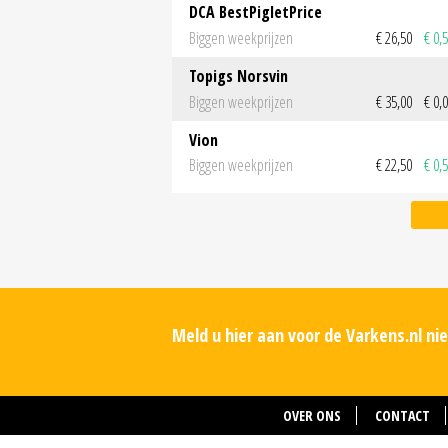
DCA BestPigletPrice
Biggen weekprijzen
€ 26,50
€ 0,
Topigs Norsvin
Biggen weekprijzen
€ 35,00
€ 0,
Vion
Biggen weekprijzen
€ 22,50
€ 0,
Meld u hier aan voor de Varkens.nl n
OVER ONS
CONTACT