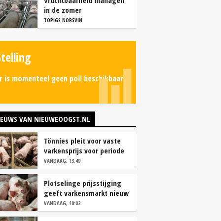
Vruchtbaarheid managen
in de zomer
TOPIGS NORSVIN
Stelling
r is momenteel geen poll beschikbaar.
IEUWS VAN NIEUWEOOGST.NL
Tönnies pleit voor vaste
varkensprijs voor periode
van zes maanden
VANDAAG, 13:49
Plotselinge prijsstijging
geeft varkensmarkt nieuw
perspectief
VANDAAG, 10:02