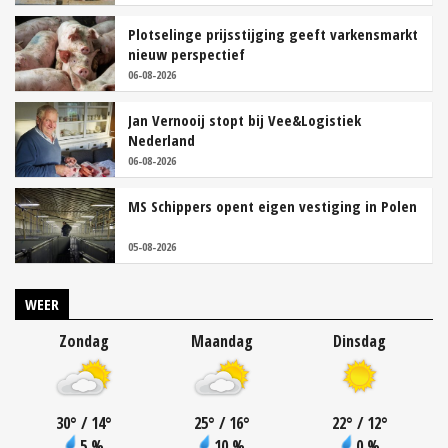
Plotselinge prijsstijging geeft varkensmarkt
nieuw perspectief
06-08-2026
Jan Vernooij stopt bij Vee&Logistiek
Nederland
06-08-2026
MS Schippers opent eigen vestiging in Polen
05-08-2026
WEER
Zondag
Maandag
Dinsdag
30
°
/ 14
°
25
°
/ 16
°
22
°
/ 12
°
5 %
10 %
0 %