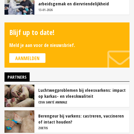
arbeidsgemak en diervriendelijkheid
13-01-2026
Blijf up to date!
Meld je aan voor de nieuwsbrief.
AANMELDEN
PARTNERS
Luchtwegproblemen bij vleesvarkens: impact
op karkas- en vleeskwaliteit
CEVA SANTÉ ANIMALE
Berengeur bij varkens: castreren, vaccineren
of intact houden?
ZOETIS