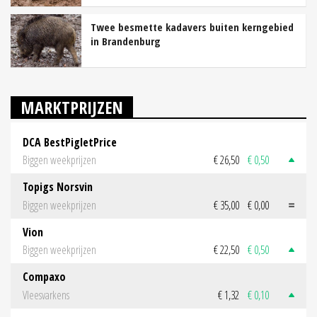
Twee besmette kadavers buiten kerngebied
in Brandenburg
MARKTPRIJZEN
DCA BestPigletPrice
Biggen weekprijzen
€ 26,50
€ 0,50
Topigs Norsvin
Biggen weekprijzen
€ 35,00
€ 0,00
Vion
Biggen weekprijzen
€ 22,50
€ 0,50
Compaxo
Vleesvarkens
€ 1,32
€ 0,10