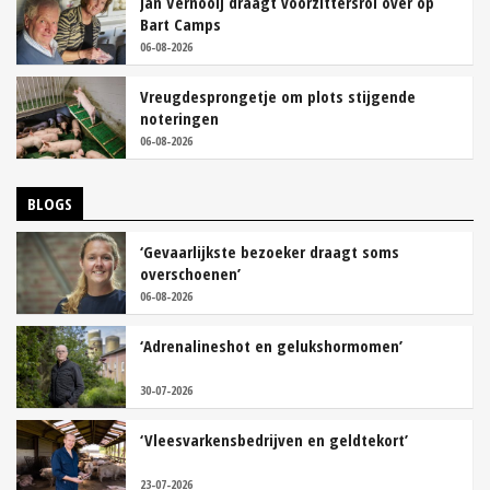
Jan Vernooij draagt voorzittersrol over op
Bart Camps
06-08-2026
Vreugdesprongetje om plots stijgende
noteringen
06-08-2026
BLOGS
‘Gevaarlijkste bezoeker draagt soms
overschoenen’
06-08-2026
‘Adrenalineshot en gelukshormomen’
30-07-2026
‘Vleesvarkensbedrijven en geldtekort’
23-07-2026