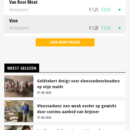
Van Rooi Meat
Vleesvarkens
€ 1,25
€ 0,10
Vion
Vleesvarkens
€ 1,28
€ 0,10
MEER MARKTPRIJZEN
MEEST GELEZEN
Geldtekort dreigt voor vleesvarkenshouders
op vrije markt
07-08-2026
Vleesvarkens een week eerder op gewicht
door continu aanbod van brijvoer
07-08-2026