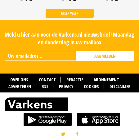
MEER WEER
Meld u hier aan voor de Varkens.nl nieuwsbrief! Maandag
en donderdag in uw mailbox
AANMELDEN
OVER ONS
CONTACT
REDACTIE
ABONNEMENT
ADVERTEREN
RSS
PRIVACY
COOKIES
DISCLAIMER