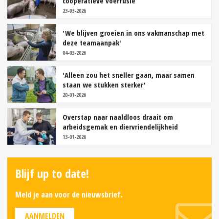
coöperatieve voerfusie
23-03-2026
'We blijven groeien in ons vakmanschap met
deze teamaanpak'
04-03-2026
'Alleen zou het sneller gaan, maar samen
staan we stukken sterker'
20-01-2026
Overstap naar naaldloos draait om
arbeidsgemak en diervriendelijkheid
13-01-2026
Blijf up to date!
Meld je aan voor de nieuwsbrief.
AANMELDEN