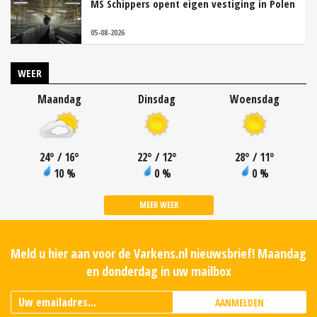
MS Schippers opent eigen vestiging in Polen
05-08-2026
WEER
Maandag
Dinsdag
Woensdag
24
°
/ 16
°
22
°
/ 12
°
28
°
/ 11
°
10 %
0 %
0 %
MEER WEER
Meld u hier aan voor de Varkens.nl nieuwsbrief! Maandag
en donderdag in uw mailbox
AANMELDEN