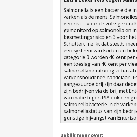
Salmonella is een bacterie die 
varken als de mens. Salmonellos
een risico voor de volksgezond
gemonitord op salmonella en ing
besmettingsrisico en 3 voor het
Schuttert merkt dat steeds meer
een systeem van korten en belo
categorie 3 worden 40 cent per d
een toeslag van 40 cent per vlee
salmonellamonitoring zitten al o
varkenshoudende handelaar. ‘E
aangezuurde brij zijn daar debe
zijn bedrijven via de brij met En
vaccinatie tegen PIA ook een gu
salmonellabacterie in de varken
salmonellastatus van zijn bedrijv
gunstige bijvangst van Enterisol
Bekijk meer over: