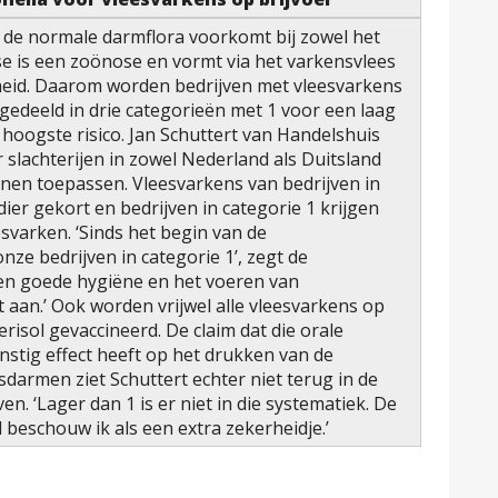
in de normale darmflora voorkomt bij zowel het
e is een zoönose en vormt via het varkensvlees
heid. Daarom worden bedrijven met vleesvarkens
edeeld in drie categorieën met 1 voor een laag
 hoogste risico. Jan Schuttert van Handelshuis
 slachterijen in zowel Nederland als Duitsland
nen toepassen. Vleesvarkens van bedrijven in
ier gekort en bedrijven in categorie 1 krijgen
svarken. ‘Sinds het begin van de
nze bedrijven in categorie 1’, zegt de
en goede hygiëne en het voeren van
t aan.’ Ook worden vrijwel alle vleesvarkens op
terisol gevaccineerd. De claim dat die orale
nstig effect heeft op het drukken van de
sdarmen ziet Schuttert echter niet terug in de
en. ‘Lager dan 1 is er niet in die systematiek. De
 beschouw ik als een extra zekerheidje.’