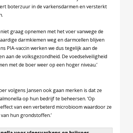
ert boterzuur in de varkensdarmen en versterkt
n.
t niet graag opnemen met het voer vanwege de
saardige darmkiemen weg en darmcellen blijven
 ons PIA-vaccin werken we dus tegelijk aan de
n aan de volksgezondheid. De voedselveiligheid
en met de boer weer op een hoger niveau.’
er volgens Jansen ook gaan merken is dat ze
lmonella op hun bedrijf te beheersen. ‘Op
ef effect van een verbeterd microbioom waardoor ze
e van hun grondstoffen.’
nella voor vleesvarkens op brijvoer