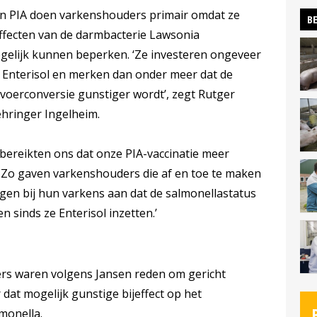
gen PIA doen varkenshouders primair omdat ze
BE
ffecten van de darmbacterie Lawsonia
mogelijk kunnen beperken. ‘Ze investeren ongeveer
n Enterisol en merken dan onder meer dat de
voerconversie gunstiger wordt’, zegt Rutger
ehringer Ingelheim.
d bereikten ons dat onze PIA-vaccinatie meer
. Zo gaven varkenshouders die af en toe te maken
en bij hun varkens aan dat de salmonellastatus
n sinds ze Enterisol inzetten.’
ers waren volgens Jansen reden om gericht
dat mogelijk gunstige bijeffect op het
monella.