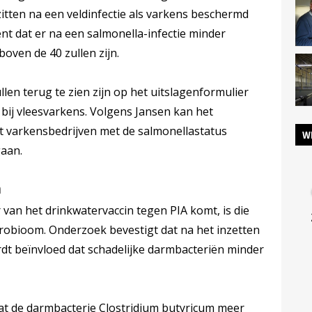
itten na een veldinfectie als varkens beschermd
ent dat er na een salmonella-infectie minder
ven de 40 zullen zijn.
llen terug te zien zijn op het uitslagenformulier
bij vleesvarkens. Volgens Jansen kan het
at varkensbedrijven met de salmonellastatus
W
gaan.
n
r van het drinkwatervaccin tegen PIA komt, is die
crobioom. Onderzoek bevestigt dat na het inzetten
rdt beïnvloed dat schadelijke darmbacteriën minder
at de darmbacterie Clostridium butyricum meer