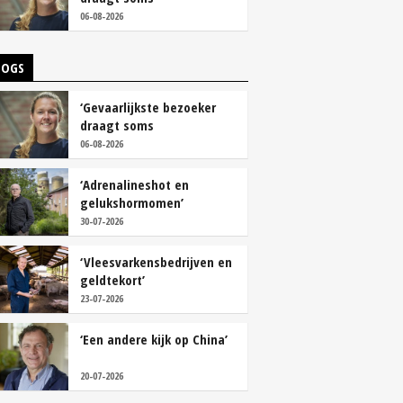
overschoenen’
06-08-2026
LOGS
‘Gevaarlijkste bezoeker
draagt soms
overschoenen’
06-08-2026
‘Adrenalineshot en
gelukshormomen’
30-07-2026
‘Vleesvarkensbedrijven en
geldtekort’
23-07-2026
‘Een andere kijk op China’
20-07-2026