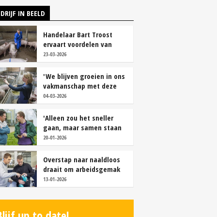
DRIJF IN BEELD
Handelaar Bart Troost
ervaart voordelen van
coöperatieve voerfusie
23-03-2026
'We blijven groeien in ons
vakmanschap met deze
teamaanpak'
04-03-2026
'Alleen zou het sneller
gaan, maar samen staan
we stukken sterker'
20-01-2026
Overstap naar naaldloos
draait om arbeidsgemak
en diervriendelijkheid
13-01-2026
Blijf up to date!