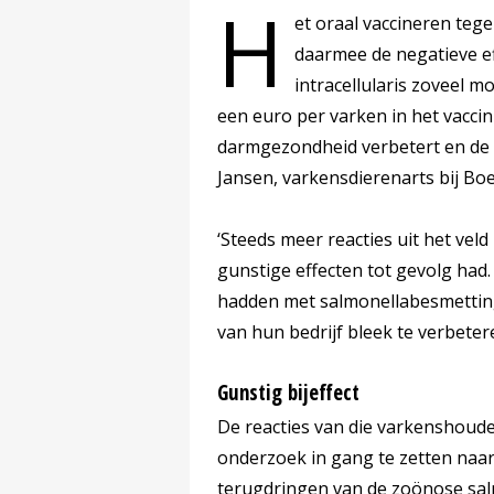
H
et oraal vaccineren te
daarmee de negatieve e
intracellularis zoveel 
een euro per varken in het vacci
darmgezondheid verbetert en de 
Jansen, varkensdierenarts bij Bo
‘Steeds meer reacties uit het vel
gunstige effecten tot gevolg had
hadden met salmonellabesmetting
van hun bedrijf bleek te verbetere
Gunstig bijeffect
De reacties van die varkenshoud
onderzoek in gang te zetten naar 
terugdringen van de zoönose sal