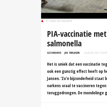
© Studio Van Assendelft
PIA-vaccinatie met
salmonella
GEZONDHEID
JOS THELOSEN
02 JAN 2021 OM 12:15
UUR
Het is uniek dat een vaccinatie t
ook een gunstig effect heeft op h
Jansen. ‘Zo’n bijzonderheid staat b
varkens oraal te vaccineren tegen
teruggedrongen. De mondelinge go