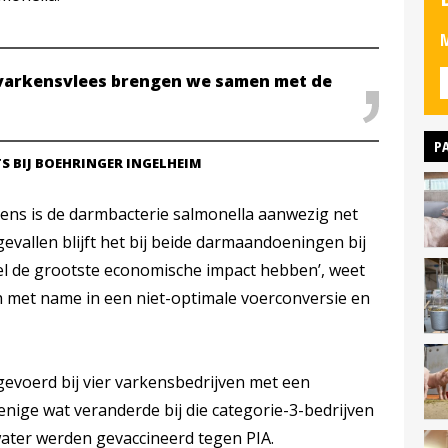
M
 varkensvlees brengen we samen met de
P
S BIJ BOEHRINGER INGELHEIM
rkens is de darmbacterie salmonella aanwezig net
gevallen blijft het bij beide darmaandoeningen bij
wel de grootste economische impact hebben’, weet
ch met name in een niet-optimale voerconversie en
gevoerd bij vier varkensbedrijven met een
enige wat veranderde bij die categorie-3-bedrijven
water werden gevaccineerd tegen PIA.