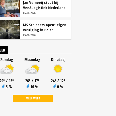
Jan Vernooij stopt bij
Vee&Logistiek Nederland
06-08-2026
MS Schippers opent eigen
vestiging in Polen
05-08-2026
EER
Zondag
Maandag
Dinsdag
29
°
/ 15
°
26
°
/ 17
°
24
°
/ 12
°
5 %
10 %
0 %
MEER WEER