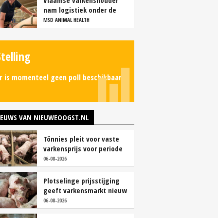
Vlaamse varkenshouder
nam logistiek onder de
loep en spaart personeel
MSD ANIMAL HEALTH
Stelling
r is momenteel geen poll beschikbaar.
IEUWS VAN NIEUWEOOGST.NL
Tönnies pleit voor vaste
varkensprijs voor periode
van zes maanden
06-08-2026
Plotselinge prijsstijging
geeft varkensmarkt nieuw
perspectief
06-08-2026