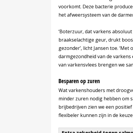
voorkomt. Deze bacterie produce
het afweersysteem van de darme
‘Boterzuur, dat varkens absoluu
braakselachtige geur, drukt boo
gezonder’, licht Jansen toe. ‘Met
darmgezondheid van de varkens e
van varkensvlees brengen we sam
Besparen op zuren
Wat varkenshouders met droogvo
minder zuren nodig hebben om sa
brijbedrijven zien we een positi
flexibeler kunnen zijn in de keuz
Extra zekerheid tegen salmo