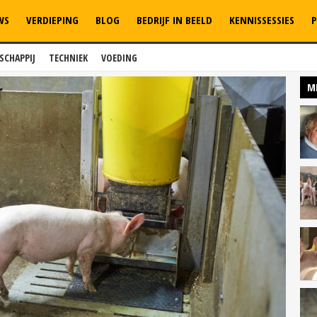
WS
VERDIEPING
BLOG
BEDRIJF IN BEELD
KENNISSESSIES
P
SCHAPPIJ
TECHNIEK
VOEDING
M