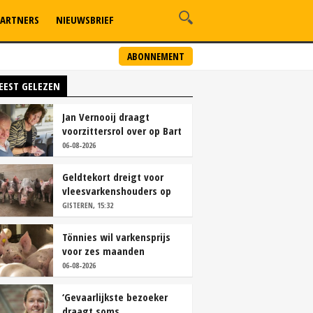
ARTNERS
NIEUWSBRIEF
ABONNEMENT
EEST GELEZEN
Jan Vernooij draagt
voorzittersrol over op Bart
Camps
06-08-2026
Geldtekort dreigt voor
vleesvarkenshouders op
vrije markt
GISTEREN, 15:32
Tönnies wil varkensprijs
voor zes maanden
vastleggen
06-08-2026
‘Gevaarlijkste bezoeker
draagt soms