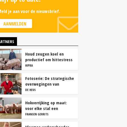
eld je aan voor de nieuwsbrief.
AANMELDEN
ARTNERS
Houd zeugen koel en
productief om hittestress
te voorkomen
HIPRA
Fotoserie: De strategische
overwegingen van
varkensbedrijf Gerrits
DE HEUS
Hokverrijking op maat:
voor elke stal een
oplossing
FRANSEN GERRITS