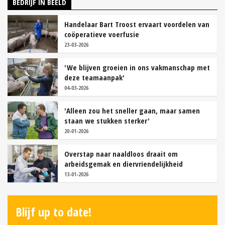
BEDRIJF IN BEELD
Handelaar Bart Troost ervaart voordelen van
coöperatieve voerfusie
23-03-2026
'We blijven groeien in ons vakmanschap met
deze teamaanpak'
04-03-2026
'Alleen zou het sneller gaan, maar samen
staan we stukken sterker'
20-01-2026
Overstap naar naaldloos draait om
arbeidsgemak en diervriendelijkheid
13-01-2026
Blijf up to date!