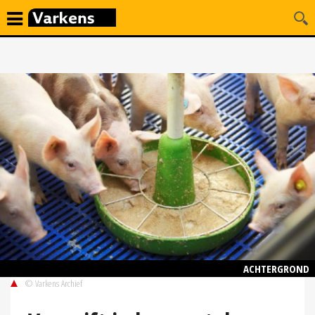
ACHTERGROND
© Varkens Archief