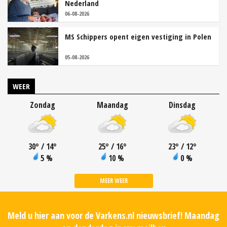
Nederland
06-08-2026
MS Schippers opent eigen vestiging in Polen
05-08-2026
WEER
Zondag
Maandag
Dinsdag
30
°
/ 14
°
25
°
/ 16
°
23
°
/ 12
°
5 %
10 %
0 %
MEER WEER
Meld u hier aan voor de Varkens.nl nieuwsbrief! Maandag