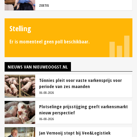
ZOETIS
Stelling
Er is momenteel geen poll beschikbaar.
NIEUWS VAN NIEUWEOOGST.NL
Tönnies pleit voor vaste varkensprijs voor
periode van zes maanden
06-08-2026
Plotselinge prijsstijging geeft varkensmarkt
nieuw perspectief
06-08-2026
Jan Vernooij stopt bij Vee&Logistiek