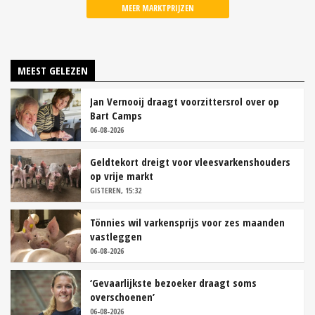
MEER MARKTPRIJZEN
MEEST GELEZEN
Jan Vernooij draagt voorzittersrol over op
Bart Camps
06-08-2026
Geldtekort dreigt voor vleesvarkenshouders
op vrije markt
GISTEREN, 15:32
Tönnies wil varkensprijs voor zes maanden
vastleggen
06-08-2026
‘Gevaarlijkste bezoeker draagt soms
overschoenen’
06-08-2026