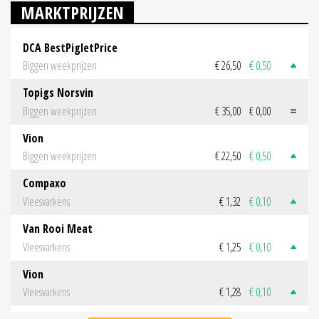
MARKTPRIJZEN
DCA BestPigletPrice
Biggen weekprijzen
€ 26,50
€ 0,50
Topigs Norsvin
Biggen weekprijzen
€ 35,00
€ 0,00
Vion
Biggen weekprijzen
€ 22,50
€ 0,50
Compaxo
Vleesvarkens
€ 1,32
€ 0,10
Van Rooi Meat
Vleesvarkens
€ 1,25
€ 0,10
Vion
Vleesvarkens
€ 1,28
€ 0,10