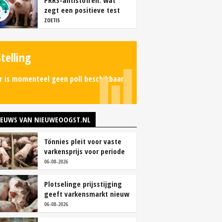
PRRS-antistoffen: wat
zegt een positieve test
echt?
ZOETIS
Stelling
r is momenteel geen poll beschikbaar.
IEUWS VAN NIEUWEOOGST.NL
Tönnies pleit voor vaste
varkensprijs voor periode
van zes maanden
06-08-2026
Plotselinge prijsstijging
geeft varkensmarkt nieuw
perspectief
06-08-2026