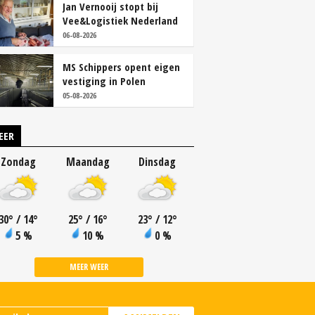
Jan Vernooij stopt bij
Vee&Logistiek Nederland
06-08-2026
MS Schippers opent eigen
vestiging in Polen
05-08-2026
EER
Zondag
Maandag
Dinsdag
30
°
/ 14
°
25
°
/ 16
°
23
°
/ 12
°
5 %
10 %
0 %
MEER WEER