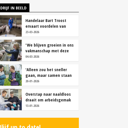
DRIJF IN BEELD
Handelaar Bart Troost
ervaart voordelen van
coöperatieve voerfusie
23-03-2026
'We blijven groeien in ons
vakmanschap met deze
teamaanpak'
04-03-2026
'Alleen zou het sneller
gaan, maar samen staan
we stukken sterker'
20-01-2026
Overstap naar naaldloos
draait om arbeidsgemak
en diervriendelijkheid
13-01-2026
Blijf up to date!