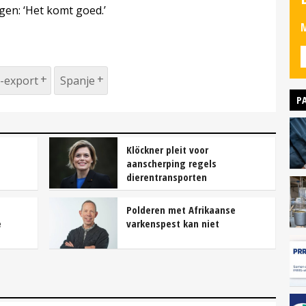
ggen: ‘Het komt goed.’
M
-export
Spanje
P
Klöckner pleit voor
aanscherping regels
dierentransporten
Polderen met Afrikaanse
e
varkenspest kan niet