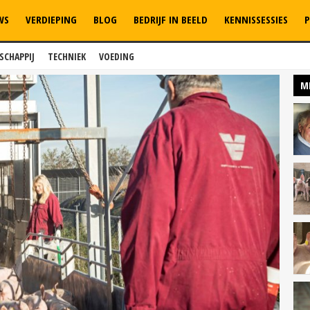
WS
VERDIEPING
BLOG
BEDRIJF IN BEELD
KENNISSESSIES
P
SCHAPPIJ
TECHNIEK
VOEDING
M