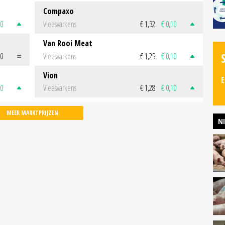
Compaxo
50
Vleesvarkens
€ 1,32
€ 0,10
Van Rooi Meat
00
Vleesvarkens
€ 1,25
€ 0,10
Vion
E
50
Vleesvarkens
€ 1,28
€ 0,10
MEER MARKTPRIJZEN
N