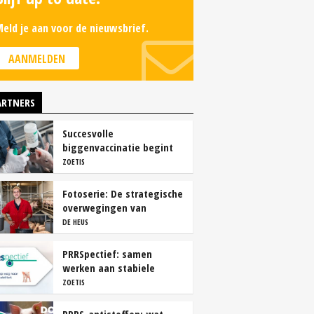
eld je aan voor de nieuwsbrief.
AANMELDEN
ARTNERS
Succesvolle
biggenvaccinatie begint
met de juiste timing
ZOETIS
Fotoserie: De strategische
overwegingen van
varkensbedrijf Gerrits
DE HEUS
PRRSpectief: samen
werken aan stabiele
resultaten
ZOETIS