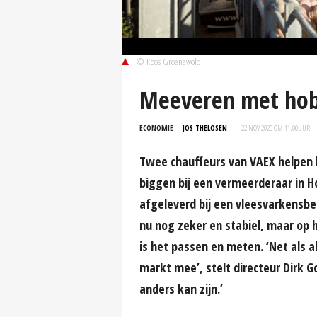
© Koos Groenewold
Meeveren met hob
ECONOMIE
JOS THELOSEN
22 NOV 2020 OM 11:00
UUR
Twee chauffeurs van VAEX helpen b
biggen bij een vermeerderaar in H
afgeleverd bij een vleesvarkensbed
nu nog zeker en stabiel, maar op 
is het passen en meten. ‘Net als 
markt mee’, stelt directeur Dirk G
anders kan zijn.’