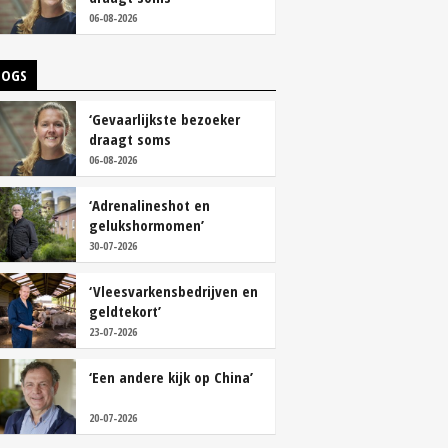
overschoenen’
06-08-2026
LOGS
‘Gevaarlijkste bezoeker
draagt soms
overschoenen’
06-08-2026
‘Adrenalineshot en
gelukshormomen’
30-07-2026
‘Vleesvarkensbedrijven en
geldtekort’
23-07-2026
‘Een andere kijk op China’
20-07-2026