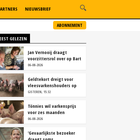
ARTNERS
NIEUWSBRIEF
ABONNEMENT
EEST GELEZEN
Jan Vernooij draagt
voorzittersrol over op Bart
Camps
06-08-2026
Geldtekort dreigt voor
vleesvarkenshouders op
vrije markt
GISTEREN, 15:32
Tönnies wil varkensprijs
voor zes maanden
vastleggen
06-08-2026
‘Gevaarlijkste bezoeker
draagt soms