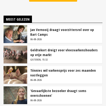
MEEST GELEZEN
Jan Vernooij draagt voorzittersrol over op
Bart Camps
06-08-2026
Geldtekort dreigt voor vleesvarkenshouders
op vrije markt
GISTEREN, 15:32
Tönnies wil varkensprijs voor zes maanden
vastleggen
06-08-2026
‘Gevaarlijkste bezoeker draagt soms
overschoenen’
06-08-2026