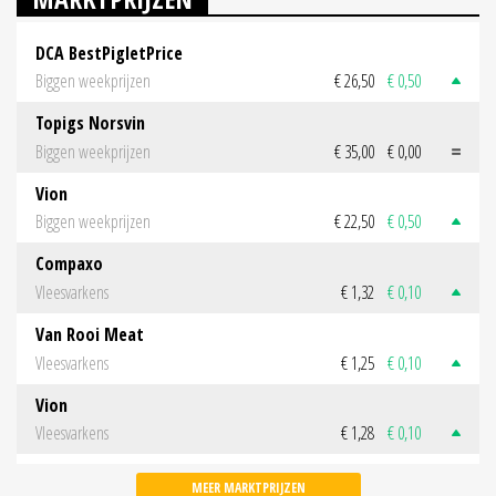
DCA BestPigletPrice
Biggen weekprijzen
€ 26,50
€ 0,50
Topigs Norsvin
Biggen weekprijzen
€ 35,00
€ 0,00
Vion
Biggen weekprijzen
€ 22,50
€ 0,50
Compaxo
Vleesvarkens
€ 1,32
€ 0,10
Van Rooi Meat
Vleesvarkens
€ 1,25
€ 0,10
Vion
Vleesvarkens
€ 1,28
€ 0,10
MEER MARKTPRIJZEN