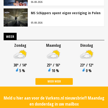
06-08-2026
MS Schippers opent eigen vestiging in Polen
05-08-2026
WEER
Zondag
Maandag
Dinsdag
30
°
/ 14
°
25
°
/ 16
°
23
°
/ 12
°
5 %
10 %
0 %
MEER WEER
Meld u hier aan voor de Varkens.nl nieuwsbrief! Maandag
en donderdag in uw mailbox