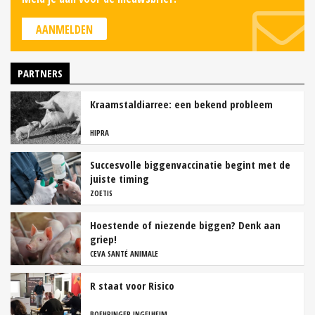
AANMELDEN
PARTNERS
Kraamstaldiarree: een bekend probleem
HIPRA
Succesvolle biggenvaccinatie begint met de
juiste timing
ZOETIS
Hoestende of niezende biggen? Denk aan
griep!
CEVA SANTÉ ANIMALE
R staat voor Risico
BOEHRINGER INGELHEIM