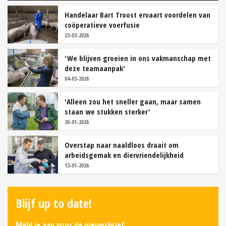
Handelaar Bart Troost ervaart voordelen van
coöperatieve voerfusie
23-03-2026
'We blijven groeien in ons vakmanschap met
deze teamaanpak'
04-03-2026
'Alleen zou het sneller gaan, maar samen
staan we stukken sterker'
20-01-2026
Overstap naar naaldloos draait om
arbeidsgemak en diervriendelijkheid
13-01-2026
Blijf up to date!
Meld je aan voor de nieuwsbrief.