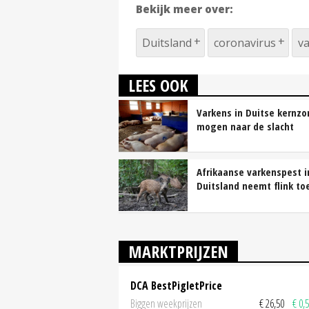
Bekijk meer over:
Duitsland
coronavirus
v
LEES OOK
Varkens in Duitse kernzo
mogen naar de slacht
Afrikaanse varkenspest i
Duitsland neemt flink to
MARKTPRIJZEN
DCA BestPigletPrice
Biggen weekprijzen
€ 26,50
€ 0,