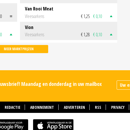
Van Rooi Meat
00
Vleesvarkens
€ 1,25
€ 0,10
Vion
50
Vleesvarkens
€ 1,28
€ 0,10
MEER MARKTPRIJZEN
ieuwsbrief! Maandag en donderdag in uw mailbox
REDACTIE
ABONNEMENT
ADVERTEREN
RSS
PRIVACY