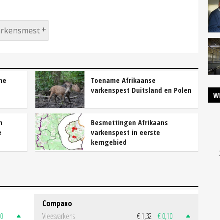
arkensmest
ne
Toename Afrikaanse
varkenspest Duitsland en Polen
W
n
Besmettingen Afrikaans
e
varkenspest in eerste
kerngebied
Compaxo
50
Vleesvarkens
€ 1,32
€ 0,10