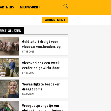
ARTNERS
NIEUWSBRIEF
ABONNEMENT
EEST GELEZEN
Geldtekort dreigt voor
vleesvarkenshouders op
vrije markt
07-08-2026
Vleesvarkens een week
eerder op gewicht door
continu aanbod van
07-08-2026
brijvoer
‘Gevaarlijkste bezoeker
draagt soms
overschoenen’
06-08-2026
Vreugdesprongetje om
plots stijgende noteringen