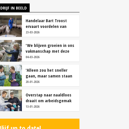
DRIJF IN BEELD
Handelaar Bart Troost
ervaart voordelen van
coöperatieve voerfusie
23-03-2026
'We blijven groeien in ons
vakmanschap met deze
teamaanpak'
04-03-2026
'Alleen zou het sneller
gaan, maar samen staan
we stukken sterker'
20-01-2026
Overstap naar naaldloos
draait om arbeidsgemak
en diervriendelijkheid
13-01-2026
Blijf up to date!