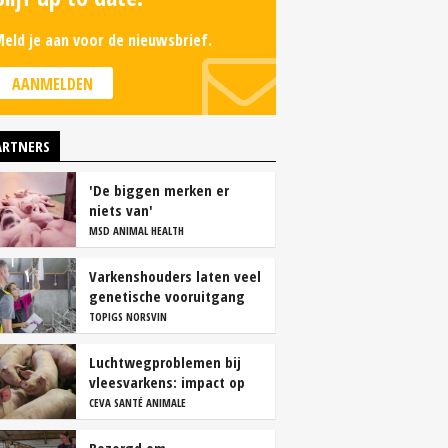
eld je aan voor de nieuwsbrief.
AANMELDEN
ARTNERS
'De biggen merken er
niets van'
MSD ANIMAL HEALTH
Varkenshouders laten veel
genetische vooruitgang
liggen
TOPIGS NORSVIN
Luchtwegproblemen bij
vleesvarkens: impact op
karkas- en vleeskwaliteit
CEVA SANTÉ ANIMALE