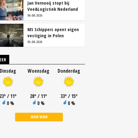
Jan Vernooij stopt bij
Vee&Logistiek Nederland
06-08-2026
MS Schippers opent eigen
vestiging in Polen
05-08-2026
EER
Dinsdag
Woensdag
Donderdag
23
°
/ 11
°
28
°
/ 11
°
33
°
/ 15
°
0 %
0 %
0 %
MEER WEER