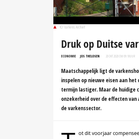
© Varkens Archief
Druk op Duitse va
ECONOMIE
JOS THELOSEN
20 OKT 2020 OM 09:18
UUR
Maatschappelijk ligt de varkenshou
inspelen op nieuwe eisen aan het
termijn lastiger. Maar de huidige c
onzekerheid over de effecten van 
de varkenssector.
ot dit voorjaar compense