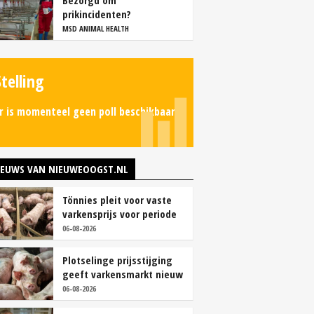
Bezorgd om
prikincidenten?
MSD ANIMAL HEALTH
Stelling
r is momenteel geen poll beschikbaar.
IEUWS VAN NIEUWEOOGST.NL
Tönnies pleit voor vaste
varkensprijs voor periode
van zes maanden
06-08-2026
Plotselinge prijsstijging
geeft varkensmarkt nieuw
perspectief
06-08-2026