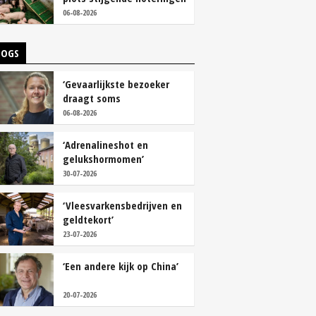
06-08-2026
LOGS
‘Gevaarlijkste bezoeker
draagt soms
overschoenen’
06-08-2026
‘Adrenalineshot en
gelukshormomen’
30-07-2026
‘Vleesvarkensbedrijven en
geldtekort’
23-07-2026
‘Een andere kijk op China’
20-07-2026