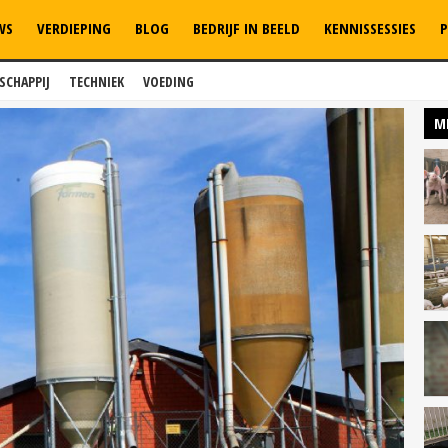
WS
VERDIEPING
BLOG
BEDRIJF IN BEELD
KENNISSESSIES
P
SCHAPPIJ
TECHNIEK
VOEDING
M