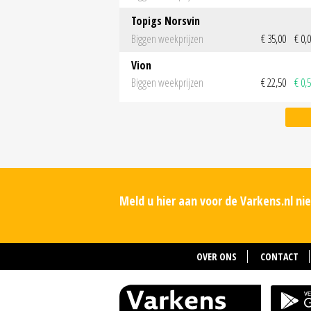
Topigs Norsvin
Biggen weekprijzen
€ 35,00
€ 0,
Vion
Biggen weekprijzen
€ 22,50
€ 0,
Meld u hier aan voor de Varkens.nl n
OVER ONS
CONTACT