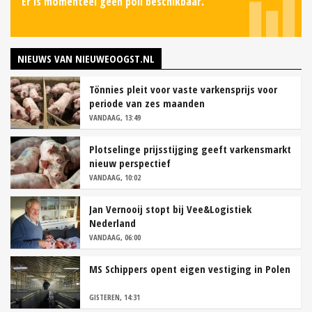
Er is momenteel geen poll beschikbaar.
NIEUWS VAN NIEUWEOOGST.NL
Tönnies pleit voor vaste varkensprijs voor
periode van zes maanden
VANDAAG, 13:49
Plotselinge prijsstijging geeft varkensmarkt
nieuw perspectief
VANDAAG, 10:02
Jan Vernooij stopt bij Vee&Logistiek
Nederland
VANDAAG, 06:00
MS Schippers opent eigen vestiging in Polen
GISTEREN, 14:31