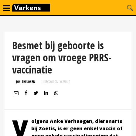
Besmet bij geboorte is
vragen om vroege PRRS-
vaccinatie
JOS THELOSEN
11 DEC 2019 OM 10:28
UUR
V
olgens Anke Verhaegen, dierenarts
bij Zoetis, is er geen enkel vaccin of
geen enkele vaccinatieregime dat