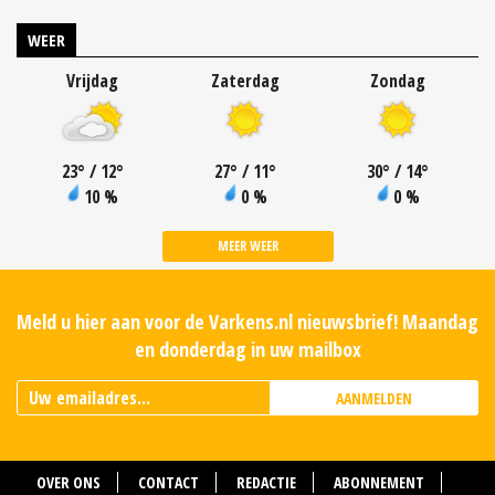
WEER
Vrijdag
Zaterdag
Zondag
23
°
/ 12
°
27
°
/ 11
°
30
°
/ 14
°
10 %
0 %
0 %
MEER WEER
Meld u hier aan voor de Varkens.nl nieuwsbrief! Maandag
en donderdag in uw mailbox
AANMELDEN
OVER ONS
CONTACT
REDACTIE
ABONNEMENT