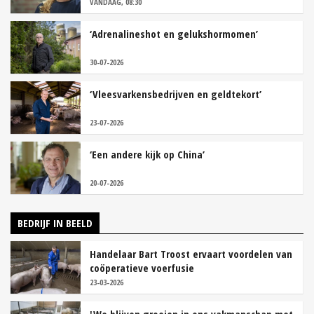
VANDAAG, 08:30
‘Adrenalineshot en gelukshormomen’
30-07-2026
‘Vleesvarkensbedrijven en geldtekort’
23-07-2026
‘Een andere kijk op China’
20-07-2026
BEDRIJF IN BEELD
Handelaar Bart Troost ervaart voordelen van
coöperatieve voerfusie
23-03-2026
'We blijven groeien in ons vakmanschap met