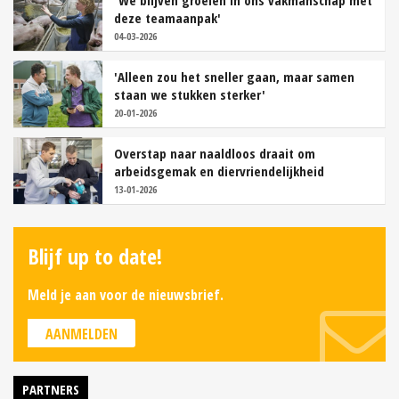
deze teamaanpak'
04-03-2026
'Alleen zou het sneller gaan, maar samen
staan we stukken sterker'
20-01-2026
Overstap naar naaldloos draait om
arbeidsgemak en diervriendelijkheid
13-01-2026
Blijf up to date!
Meld je aan voor de nieuwsbrief.
AANMELDEN
PARTNERS