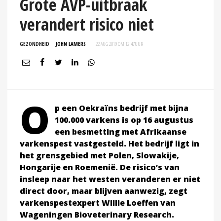
Grote AVP-uitbraak
verandert risico niet
GEZONDHEID
JOHN LAMERS
22 AUG 2019 OM 12:47
UUR
O
p een Oekraïns bedrijf met bijna
100.000 varkens is op 16 augustus
een besmetting met Afrikaanse
varkenspest vastgesteld. Het bedrijf ligt in
het grensgebied met Polen, Slowakije,
Hongarije en Roemenië. De risico’s van
insleep naar het westen veranderen er niet
direct door, maar blijven aanwezig, zegt
varkenspestexpert Willie Loeffen van
Wageningen Bioveterinary Research.