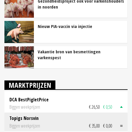
Gezondheidsproject ook voor varkenshouders
in noorden
Nieuw PIA-vaccin via injectie
Vakantie bron van besmettingen
varkenspest
MARKTPRIJZEN
DCA BestPigletPrice
Biggen weekprijzen
€ 26,50
€ 0,50
Topigs Norsvin
Biggen weekprijzen
€ 35,00
€ 0,00