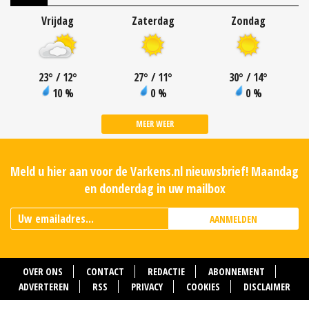
Vrijdag
Zaterdag
Zondag
23
°
/ 12
°
27
°
/ 11
°
30
°
/ 14
°
10 %
0 %
0 %
MEER WEER
Meld u hier aan voor de Varkens.nl nieuwsbrief! Maandag
en donderdag in uw mailbox
AANMELDEN
OVER ONS
CONTACT
REDACTIE
ABONNEMENT
ADVERTEREN
RSS
PRIVACY
COOKIES
DISCLAIMER