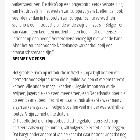
varkensbedrijven. De risico’s op een ongecontroleerde verspreiding
van het virus zijn in het westen van Europa volgens Loeffen dan ook
veel kleiner dan in het oosten van Europa. “Een te verwachten
scenario is een introductie bij de wilde zwijnen - zoals in België - en
van daaruit een keer een incident in een bedrijf. Of een eerste
incident op een bedrijf. Verdere verspreiding ligt niet voor de hand.
Maar het zou toch voor de Nederlandse varkenshouderij een
dramatisch scenario zijn.”
BESMET VOEDSEL
Het grootste risico op introductie in West-Europa blijft komen van
besmette voedselproducten die bij wilde zwijnen of varkens terecht
komen. Alle andere mogelijkheden - illegale import van wilde
zwijnen, jagers die karkassen meenemen, een Nederlandse boer die
op een besmet bedrijf komt en daarna thuis als eerste weer naar zijn
eigen varkens gaat - zijn volgens Loeffen veel minder waarschijnlijke
routes. Al zijn ze niet uit te sluiten.
Of het effectief is om bijvoorbeeld achtergelaten etensresten op
parkeerplaatsen op te ruimen, valt volgens de expert niet te zeggen.
Dat hangt onder andere af van de kans dat daar besmet vlees dat nog