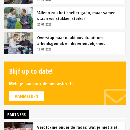
'Alleen zou het sneller gaan, maar samen
staan we stukken sterker'
20-01-2026
Overstap naar naaldloos draait om
arbeidsgemak en diervriendelijkheid
13-01-2026
Blijf up to date!
Meld je aan voor de nieuwsbrief.
AANMELDEN
PARTNERS
Verotoxine onder de radar: wat je niet ziet,