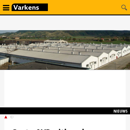
NIEUWS
©