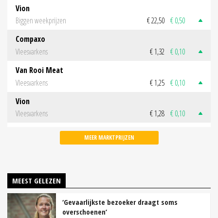
Vion
Biggen weekprijzen
€ 22,50
€ 0,50
Compaxo
Vleesvarkens
€ 1,32
€ 0,10
Van Rooi Meat
Vleesvarkens
€ 1,25
€ 0,10
Vion
Vleesvarkens
€ 1,28
€ 0,10
MEER MARKTPRIJZEN
MEEST GELEZEN
‘Gevaarlijkste bezoeker draagt soms
overschoenen’