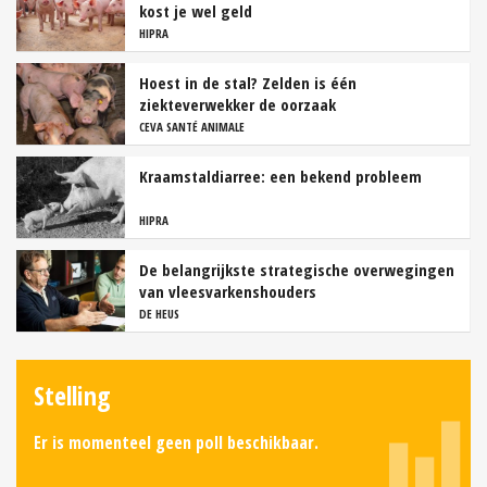
kost je wel geld
HIPRA
Hoest in de stal? Zelden is één
ziekteverwekker de oorzaak
CEVA SANTÉ ANIMALE
Kraamstaldiarree: een bekend probleem
HIPRA
De belangrijkste strategische overwegingen
van vleesvarkenshouders
DE HEUS
Stelling
Er is momenteel geen poll beschikbaar.