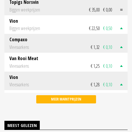
Topigs Norsvin
Biggen weekprijzen
€ 35,00
€ 0,00
Vion
Biggen weekprijzen
€ 22,50
€ 0,50
Compaxo
Vleesvarkens
€ 1,32
€ 0,10
Van Rooi Meat
Vleesvarkens
€ 1,25
€ 0,10
Vion
Vleesvarkens
€ 1,28
€ 0,10
MEER MARKTPRIJZEN
MEEST GELEZEN