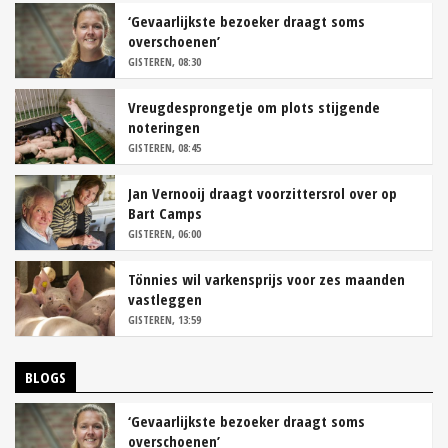
‘Gevaarlijkste bezoeker draagt soms
overschoenen’
GISTEREN, 08:30
Vreugdesprongetje om plots stijgende
noteringen
GISTEREN, 08:45
Jan Vernooij draagt voorzittersrol over op
Bart Camps
GISTEREN, 06:00
Tönnies wil varkensprijs voor zes maanden
vastleggen
GISTEREN, 13:59
BLOGS
‘Gevaarlijkste bezoeker draagt soms
overschoenen’