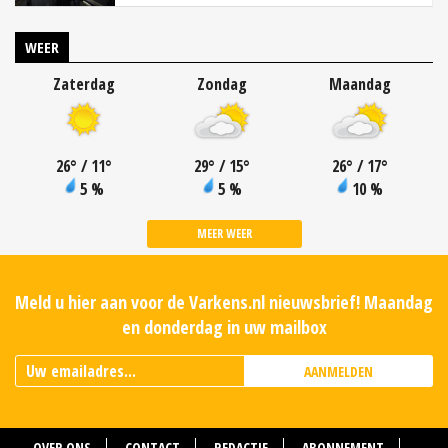
WEER
Zaterdag
Zondag
Maandag
26
°
/ 11
°
29
°
/ 15
°
26
°
/ 17
°
5 %
5 %
10 %
MEER WEER
Meld u hier aan voor de Varkens.nl nieuwsbrief! Maandag
en donderdag in uw mailbox
AANMELDEN
OVER ONS
CONTACT
REDACTIE
ABONNEMENT