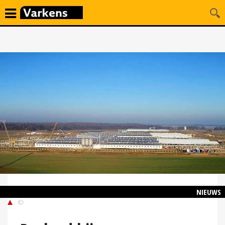
NIEUWS
©