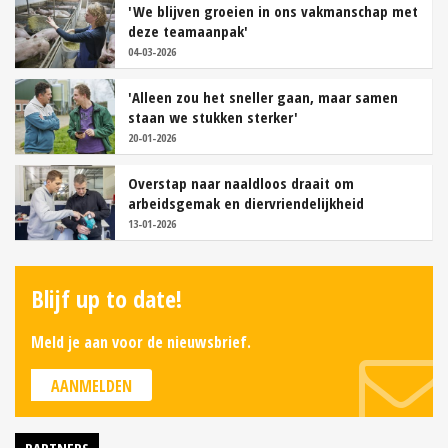
'We blijven groeien in ons vakmanschap met
deze teamaanpak'
04-03-2026
'Alleen zou het sneller gaan, maar samen
staan we stukken sterker'
20-01-2026
Overstap naar naaldloos draait om
arbeidsgemak en diervriendelijkheid
13-01-2026
Blijf up to date!
Meld je aan voor de nieuwsbrief.
AANMELDEN