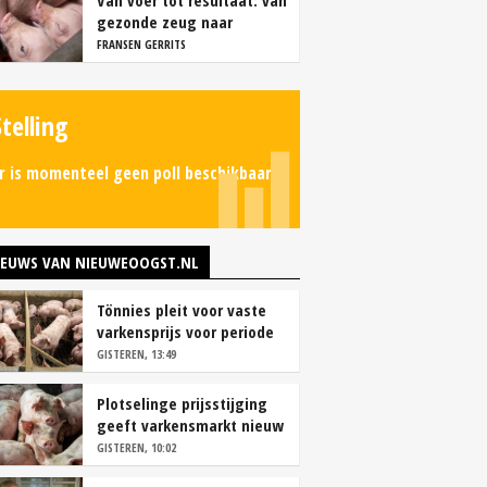
Van voer tot resultaat: van
gezonde zeug naar
succesvolle biggen
FRANSEN GERRITS
Stelling
r is momenteel geen poll beschikbaar.
IEUWS VAN NIEUWEOOGST.NL
Tönnies pleit voor vaste
varkensprijs voor periode
van zes maanden
GISTEREN, 13:49
Plotselinge prijsstijging
geeft varkensmarkt nieuw
perspectief
GISTEREN, 10:02