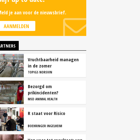
eld je aan voor de nieuwsbrief.
AANMELDEN
ARTNERS
Vruchtbaarheid managen
in de zomer
TOPIGS NORSVIN
Bezorgd om
prikincidenten?
MSD ANIMAL HEALTH
R staat voor Risico
BOEHRINGER INGELHEIM