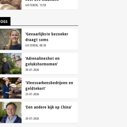
vastleggen
GISTEREN, 13:59
LOGS
‘Gevaarlijkste bezoeker
draagt soms
overschoenen’
GISTEREN, 08:30
‘Adrenalineshot en
gelukshormomen’
30-07-2026
‘Vleesvarkensbedrijven en
geldtekort’
23-07-2026
‘Een andere kijk op China’
20-07-2026