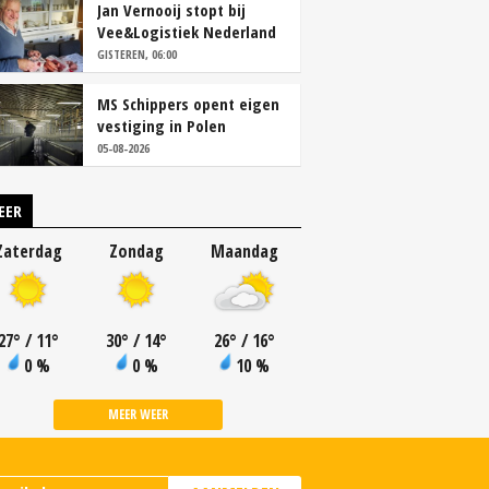
Jan Vernooij stopt bij
Vee&Logistiek Nederland
GISTEREN, 06:00
MS Schippers opent eigen
vestiging in Polen
05-08-2026
EER
Zaterdag
Zondag
Maandag
27
°
/ 11
°
30
°
/ 14
°
26
°
/ 16
°
0 %
0 %
10 %
MEER WEER