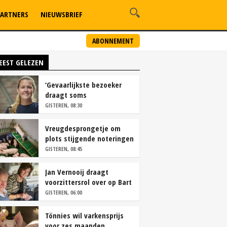
ARTNERS
NIEUWSBRIEF
ABONNEMENT
EEST GELEZEN
‘Gevaarlijkste bezoeker
draagt soms
overschoenen’
GISTEREN, 08:30
Vreugdesprongetje om
plots stijgende noteringen
GISTEREN, 08:45
Jan Vernooij draagt
voorzittersrol over op Bart
Camps
GISTEREN, 06:00
Tönnies wil varkensprijs
voor zes maanden