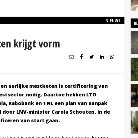
NIEUWS
B
en krijgt vorm
en eerlijke mestketen is certificering van
mestsector nodig. Daartoe hebben LTO
la, Rabobank en TNL een plan van aanpak
 door LNV-minister Carola Schouten. In de
ficeren van start gaan.
 partijen die met mest te maken hebben, kunnen