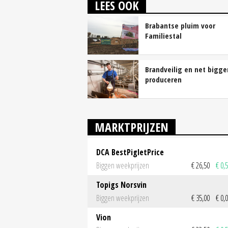
LEES OOK
Brabantse pluim voor
Familiestal
Brandveilig en net bigge
produceren
MARKTPRIJZEN
DCA BestPigletPrice
Biggen weekprijzen
€ 26,50
€ 0,
Topigs Norsvin
Biggen weekprijzen
€ 35,00
€ 0,
Vion