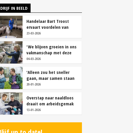
DRIJF IN BEELD
Handelaar Bart Troost
ervaart voordelen van
coöperatieve voerfusie
23-03-2026
'We blijven groeien in ons
vakmanschap met deze
teamaanpak'
04-03-2026
'Alleen zou het sneller
gaan, maar samen staan
we stukken sterker'
20-01-2026
Overstap naar naaldloos
draait om arbeidsgemak
en diervriendelijkheid
13-01-2026
Blijf up to date!