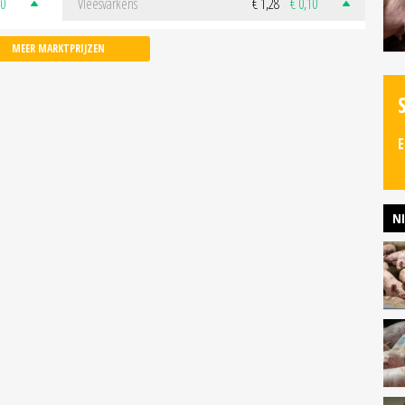
50
Vleesvarkens
€ 1,28
€ 0,10
MEER MARKTPRIJZEN
E
N