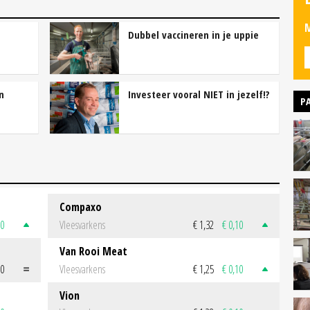
M
Dubbel vaccineren in je uppie
n
Investeer vooral NIET in jezelf!?
P
Compaxo
50
Vleesvarkens
€ 1,32
€ 0,10
Van Rooi Meat
00
Vleesvarkens
€ 1,25
€ 0,10
Vion