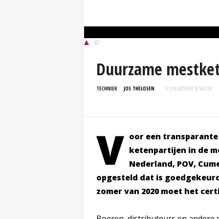
©
Duurzame mestket
TECHNIEK
JOS THELOSEN
13 JUN 2019 OM 10:56
UUR
V
oor een transparante 
ketenpartijen in de 
Nederland, POV, Cume
opgesteld dat is goedgekeurd
zomer van 2020 moet het certi
Boeren, distributeurs en andere