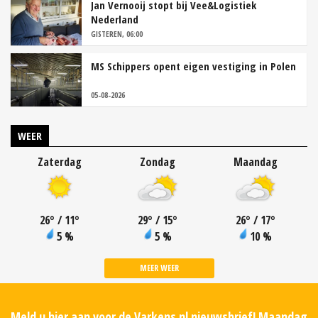
Jan Vernooij stopt bij Vee&Logistiek
Nederland
GISTEREN, 06:00
MS Schippers opent eigen vestiging in Polen
05-08-2026
WEER
Zaterdag
Zondag
Maandag
26
°
/ 11
°
29
°
/ 15
°
26
°
/ 17
°
5 %
5 %
10 %
MEER WEER
Meld u hier aan voor de Varkens.nl nieuwsbrief! Maandag