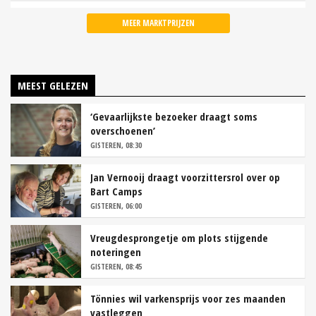
MEER MARKTPRIJZEN
MEEST GELEZEN
‘Gevaarlijkste bezoeker draagt soms
overschoenen’
GISTEREN, 08:30
Jan Vernooij draagt voorzittersrol over op
Bart Camps
GISTEREN, 06:00
Vreugdesprongetje om plots stijgende
noteringen
GISTEREN, 08:45
Tönnies wil varkensprijs voor zes maanden
vastleggen