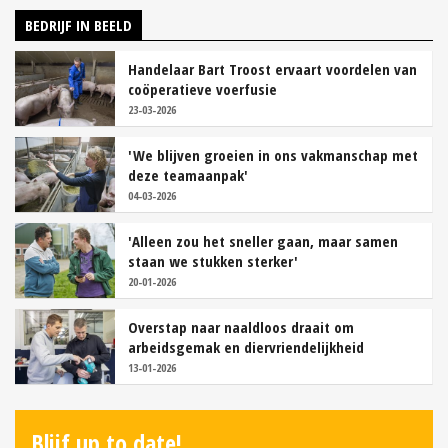
BEDRIJF IN BEELD
Handelaar Bart Troost ervaart voordelen van
coöperatieve voerfusie
23-03-2026
'We blijven groeien in ons vakmanschap met
deze teamaanpak'
04-03-2026
'Alleen zou het sneller gaan, maar samen
staan we stukken sterker'
20-01-2026
Overstap naar naaldloos draait om
arbeidsgemak en diervriendelijkheid
13-01-2026
Blijf up to date!