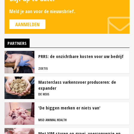
Meld je aan voor de nieuwsbrief.
AANMELDEN
PARTNERS
PRRS: de onzichtbare kosten voor uw bedrijf
ZOETIS
Masterclass varkensvoer produceren: de
expander
DE HEUS
'De biggen merken er niets van'
MSD ANIMAL HEALTH
Met VIM sturen op groei, voerconversie en