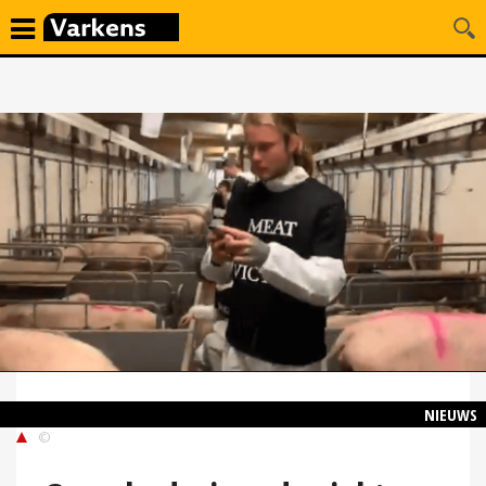
NIEUWS
©