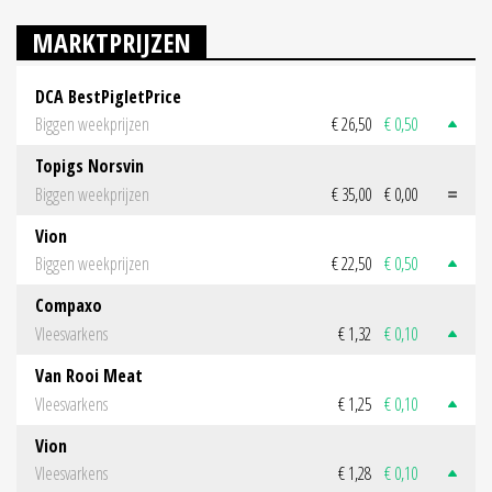
MARKTPRIJZEN
DCA BestPigletPrice
Biggen weekprijzen
€ 26,50
€ 0,50
Topigs Norsvin
Biggen weekprijzen
€ 35,00
€ 0,00
Vion
Biggen weekprijzen
€ 22,50
€ 0,50
Compaxo
Vleesvarkens
€ 1,32
€ 0,10
Van Rooi Meat
Vleesvarkens
€ 1,25
€ 0,10
Vion
Vleesvarkens
€ 1,28
€ 0,10