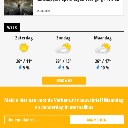
05-08-2026
WEER
Zaterdag
Zondag
Maandag
26
°
/ 11
°
29
°
/ 15
°
26
°
/ 17
°
5 %
5 %
10 %
MEER WEER
Meld u hier aan voor de Varkens.nl nieuwsbrief! Maandag
en donderdag in uw mailbox
AANMELDEN