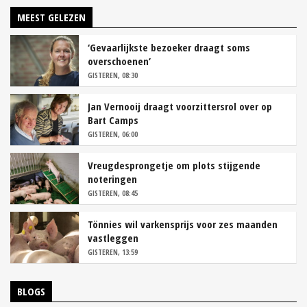
MEEST GELEZEN
‘Gevaarlijkste bezoeker draagt soms
overschoenen’
GISTEREN, 08:30
Jan Vernooij draagt voorzittersrol over op
Bart Camps
GISTEREN, 06:00
Vreugdesprongetje om plots stijgende
noteringen
GISTEREN, 08:45
Tönnies wil varkensprijs voor zes maanden
vastleggen
GISTEREN, 13:59
BLOGS