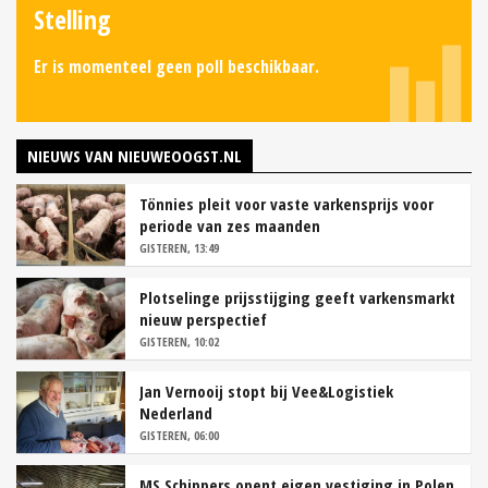
Stelling
Er is momenteel geen poll beschikbaar.
NIEUWS VAN NIEUWEOOGST.NL
Tönnies pleit voor vaste varkensprijs voor
periode van zes maanden
GISTEREN, 13:49
Plotselinge prijsstijging geeft varkensmarkt
nieuw perspectief
GISTEREN, 10:02
Jan Vernooij stopt bij Vee&Logistiek
Nederland
GISTEREN, 06:00
MS Schippers opent eigen vestiging in Polen