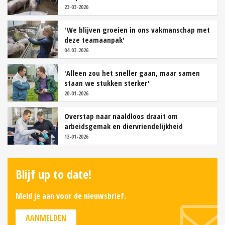
23-03-2026
'We blijven groeien in ons vakmanschap met
deze teamaanpak'
04-03-2026
'Alleen zou het sneller gaan, maar samen
staan we stukken sterker'
20-01-2026
Overstap naar naaldloos draait om
arbeidsgemak en diervriendelijkheid
13-01-2026
Blijf up to date!
Meld je aan voor de nieuwsbrief.
AANMELDEN