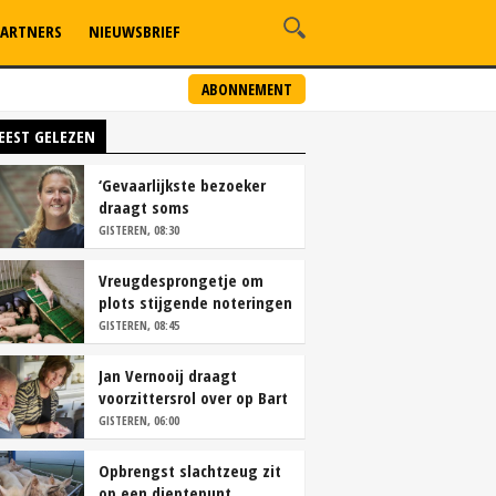
ARTNERS
NIEUWSBRIEF
ABONNEMENT
EEST GELEZEN
‘Gevaarlijkste bezoeker
draagt soms
overschoenen’
GISTEREN, 08:30
Vreugdesprongetje om
plots stijgende noteringen
GISTEREN, 08:45
Jan Vernooij draagt
voorzittersrol over op Bart
Camps
GISTEREN, 06:00
Opbrengst slachtzeug zit
op een dieptepunt