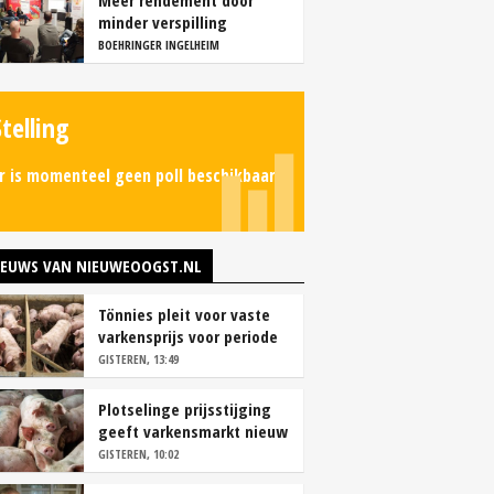
Meer rendement door
minder verspilling
BOEHRINGER INGELHEIM
Stelling
r is momenteel geen poll beschikbaar.
IEUWS VAN NIEUWEOOGST.NL
Tönnies pleit voor vaste
varkensprijs voor periode
van zes maanden
GISTEREN, 13:49
Plotselinge prijsstijging
geeft varkensmarkt nieuw
perspectief
GISTEREN, 10:02