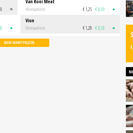
Van Rooi Meat
00
Vleesvarkens
€ 1,25
€ 0,10
Vion
50
Vleesvarkens
€ 1,28
€ 0,10
MEER MARKTPRIJZEN
E
N