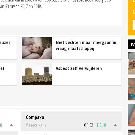
an 33 tussen 2017 en 2018.
M
keuzes
Niet vechten maar meegaan in
P
vraag maatschappij
ief
Asbest zelf verwijderen
Compaxo
50
Vleesvarkens
€ 1,32
€ 0,10