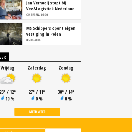
Jan Vernooij stopt bij
Vee&Logistiek Nederland
GISTEREN, 06:00
MS Schippers opent eigen
vestiging in Polen
05-08-2026
EER
Vrijdag
Zaterdag
Zondag
23
°
/ 12
°
27
°
/ 11
°
30
°
/ 14
°
10 %
0 %
0 %
MEER WEER