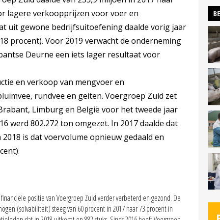
r lagere verkoopprijzen voor voer en
BE
at uit gewone bedrijfsuitoefening daalde vorig jaar
(-18 procent). Voor 2019 verwacht de onderneming
antse Deurne een iets lager resultaat voor
ductie en verkoop van mengvoer en
luimvee, rundvee en geiten. Voergroep Zuid zet
 Brabant, Limburg en België voor het tweede jaar
016 werd 802.272 ton omgezet. In 2017 daalde dat
In 2018 is dat voervolume opnieuw gedaald en
cent).
financiële positie van Voergroep Zuid verder verbeterd en gezond. De
en (solvabiliteit) steeg van 60 procent in 2017 naar 73 procent in
ratieleden dat in 2018 uitkomt op 882 stuks. Sinds 2016 heeft Voergroep