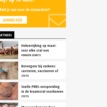
eld je aan voor de nieuwsbrief.
AANMELDEN
ARTNERS
Hokverrijking op maat:
voor elke stal een
oplossing
FRANSEN GERRITS
Berengeur bij varkens:
castreren, vaccineren of
intact houden?
ZOETIS
Snelle PRRS-verspreiding
in de kraamstal voorkomen
ZOETIS