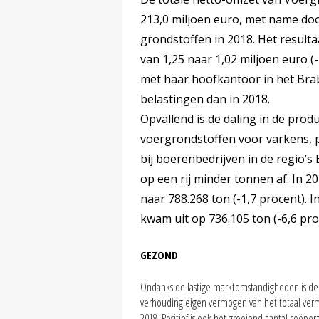
213,0 miljoen euro, met name doo
grondstoffen in 2018. Het resulta
van 1,25 naar 1,02 miljoen euro 
met haar hoofkantoor in het Brab
belastingen dan in 2018.
Opvallend is de daling in de pro
voergrondstoffen voor varkens, p
bij boerenbedrijven in de regio’s
op een rij minder tonnen af. In 2
naar 788.268 ton (-1,7 procent). 
kwam uit op 736.105 ton (-6,6 pro
GEZOND
Ondanks de lastige marktomstandigheden is de 
verhouding eigen vermogen van het totaal vermog
2018. Positief is ook het groeiend aantal coöpe