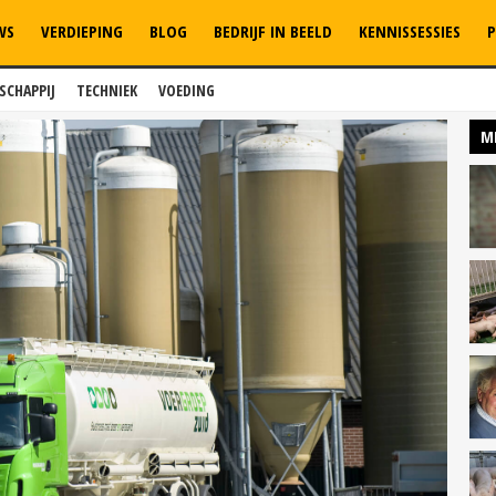
WS
VERDIEPING
BLOG
BEDRIJF IN BEELD
KENNISSESSIES
P
SCHAPPIJ
TECHNIEK
VOEDING
M