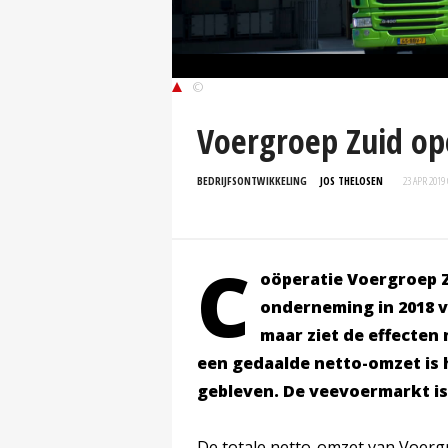
©
Voergroep Zuid ope
BEDRIJFSONTWIKKELING
JOS THELOSEN
23 APR 2019
C
oöperatie Voergroep 
onderneming in 2018 ve
maar ziet de effecten 
een gedaalde netto-omzet is h
gebleven. De veevoermarkt is 
De totale netto-omzet van Voergr