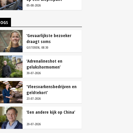
05-08-2026
LOGS
‘Gevaarlijkste bezoeker
draagt soms
overschoenen’
GISTEREN, 08:30
‘Adrenalineshot en
gelukshormomen’
30-07-2026
‘Vleesvarkensbedrijven en
geldtekort’
23-07-2026
‘Een andere kijk op China’
20-07-2026