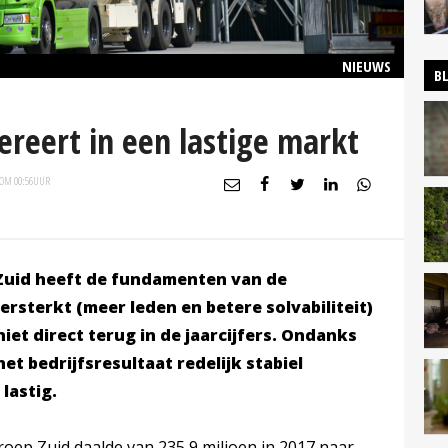
NIEUWS
B
reert in een lastige markt
 OM 00:56
UUR
Zuid heeft de fundamenten van de
rsterkt (meer leden en betere solvabiliteit)
niet direct terug in de jaarcijfers. Ondanks
et bedrijfsresultaat redelijk stabiel
lastig.
oep Zuid daalde van 235,9 miljoen in 2017 naar