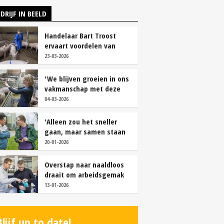
DRIJF IN BEELD
Handelaar Bart Troost
ervaart voordelen van
coöperatieve voerfusie
23-03-2026
'We blijven groeien in ons
vakmanschap met deze
teamaanpak'
04-03-2026
'Alleen zou het sneller
gaan, maar samen staan
we stukken sterker'
20-01-2026
Overstap naar naaldloos
draait om arbeidsgemak
en diervriendelijkheid
13-01-2026
Blijf up to date!