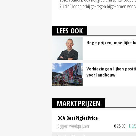
Zuid 40 leden erbij gekregen bijgekomen waarv
LEES OOK
Hoge prijzen, moeilijke 
Verkiezingen lijken posit
voor landbouw
MARKTPRIJZEN
DCA BestPigletPrice
Biggen weekprijzen
€ 26,50
€ 0,