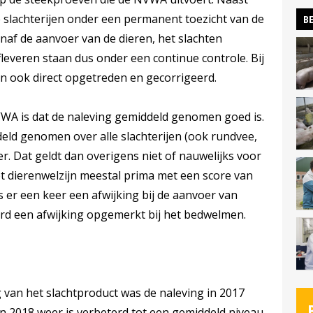
e slachterijen onder een permanent toezicht van de
BE
naf de aanvoer van de dieren, het slachten
leveren staan dus onder een continue controle. Bij
n ook direct opgetreden en gecorrigeerd.
WA is dat de naleving gemiddeld genomen goed is.
eld genomen over alle slachterijen (ook rundvee,
r. Dat geldt dan overigens niet of nauwelijks voor
et dierenwelzijn meestal prima met een score van
s er een keer een afwijking bij de aanvoer van
erd een afwijking opgemerkt bij het bedwelmen.
 van het slachtproduct was de naleving in 2017
n 2018 weer is verbeterd tot een gemiddeld niveau