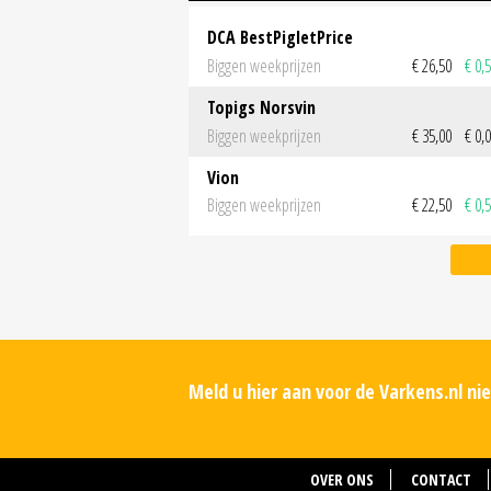
DCA BestPigletPrice
Biggen weekprijzen
€ 26,50
€ 0,
Topigs Norsvin
Biggen weekprijzen
€ 35,00
€ 0,
Vion
Biggen weekprijzen
€ 22,50
€ 0,
Meld u hier aan voor de Varkens.nl n
OVER ONS
CONTACT