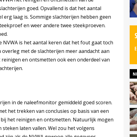
lachterijen goed. Opvallend is dat het aantal
l erg laag is. Sommige slachterijen hebben geen
teekproef en weer andere twee steekproeven.
oed.
 NVWA is het aantal keren dat het fout gaat toch
E
 in overleg met de slachterijen meer aandacht aan
t reinigen en ontsmetten ook een onderdeel van
chterijen.
N
erijen in de naleefmonitor gemiddeld goed scoren.
met het trekken van conclusies op basis van een
 bij het reinigen en ontsmetten. Natuurlijk mogen
n steken laten vallen. Wel zou het volgens
d zijn als de NVWA gewoon alle gegevens