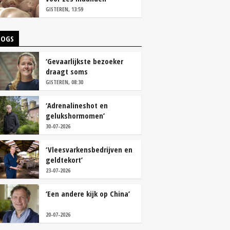
vastleggen
GISTEREN, 13:59
LOGS
‘Gevaarlijkste bezoeker
draagt soms
overschoenen’
GISTEREN, 08:30
‘Adrenalineshot en
gelukshormomen’
30-07-2026
‘Vleesvarkensbedrijven en
geldtekort’
23-07-2026
‘Een andere kijk op China’
20-07-2026