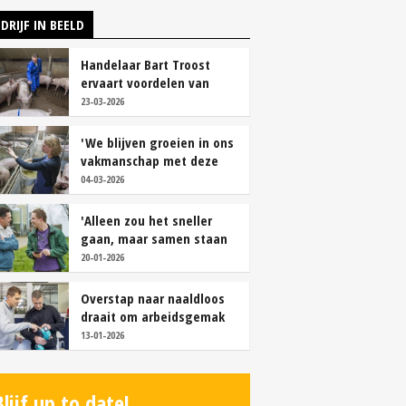
DRIJF IN BEELD
Handelaar Bart Troost
ervaart voordelen van
coöperatieve voerfusie
23-03-2026
'We blijven groeien in ons
vakmanschap met deze
teamaanpak'
04-03-2026
'Alleen zou het sneller
gaan, maar samen staan
we stukken sterker'
20-01-2026
Overstap naar naaldloos
draait om arbeidsgemak
en diervriendelijkheid
13-01-2026
Blijf up to date!