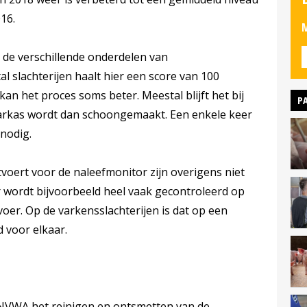
16.
M
 de verschillende onderdelen van
l slachterijen haalt hier een score van 100
kan het proces soms beter. Meestal blijft het bij
P
arkas wordt dan schoongemaakt. Een enkele keer
 nodig.
oert voor de naleefmonitor zijn overigens niet
r wordt bijvoorbeeld heel vaak gecontroleerd op
oer. Op de varkensslachterijen is dat op een
d voor elkaar.
 NVWA het reinigen en ontsmetten van de