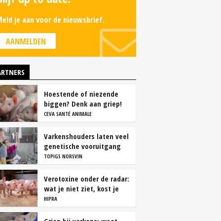
eld je aan voor de nieuwsbrief.
AANMELDEN
ARTNERS
Hoestende of niezende
biggen? Denk aan griep!
CEVA SANTÉ ANIMALE
Varkenshouders laten veel
genetische vooruitgang
liggen
TOPIGS NORSVIN
Verotoxine onder de radar:
wat je niet ziet, kost je
wel geld
HIPRA