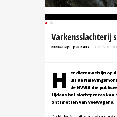
©
Varkensslachterij 
DIERENWELZIJN
JOHN LAMERS
30 JAN 2019 OM 13:33
U
H
et dierenwelzijn op d
uit de Nalevingsmonit
de NVWA die publicee
tijdens het slachtproces kan h
ontsmetten van veewagens.
De Naleefmonitor is gebaseerd o