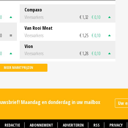
Compaxo
50
Vleesvarkens
€ 1,32
€ 0,10
Van Rooi Meat
00
Vleesvarkens
€ 1,25
€ 0,10
Vion
50
Vleesvarkens
€ 1,28
€ 0,10
MEER MARKTPRIJZEN
ieuwsbrief! Maandag en donderdag in uw mailbox
REDACTIE
ABONNEMENT
ADVERTEREN
RSS
PRIVACY