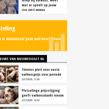
Griep bij varkens: weet
wat er speelt op jouw
bedrijf
CEVA SANTÉ ANIMALE
Stelling
r is momenteel geen poll beschikbaar.
IEUWS VAN NIEUWEOOGST.NL
Tönnies pleit voor vaste
varkensprijs voor periode
van zes maanden
GISTEREN, 13:49
Plotselinge prijsstijging
geeft varkensmarkt nieuw
perspectief
GISTEREN, 10:02