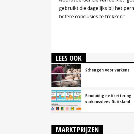
gebruikt die dagelijks bij het pe
betere conclusies te trekken."
LEES OOK
Schengen voor varkens
Eenduidige etikettering
varkensvlees Duitsland
MARKTPRIJZEN