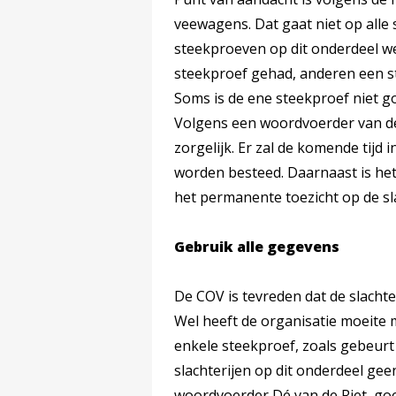
veewagens. Dat gaat niet op alle s
steekproeven op dit onderdeel we
steekproef gehad, anderen een s
Soms is de ene steekproef niet g
Volgens een woordvoerder van de
zorgelijk. Er zal de komende tijd
worden besteed. Daarnaast is he
het permanente toezicht op de sla
Gebruik alle gegevens
De COV is tevreden dat de slacht
Wel heeft de organisatie moeite 
enkele steekproef, zoals gebeurt
slachterijen op dit onderdeel gee
woordvoerder Dé van de Riet goe