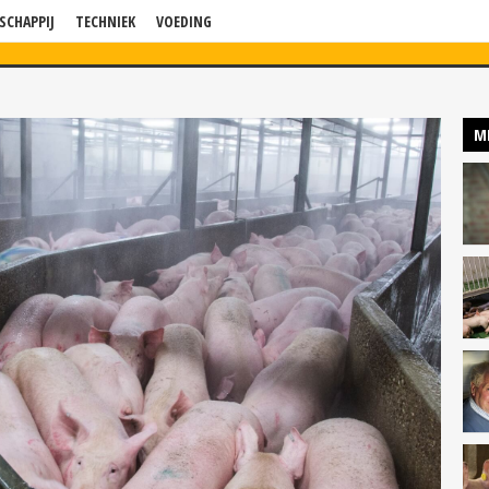
SCHAPPIJ
TECHNIEK
VOEDING
WS
VERDIEPING
BLOG
BEDRIJF IN BEELD
KENNISSESSIES
P
M