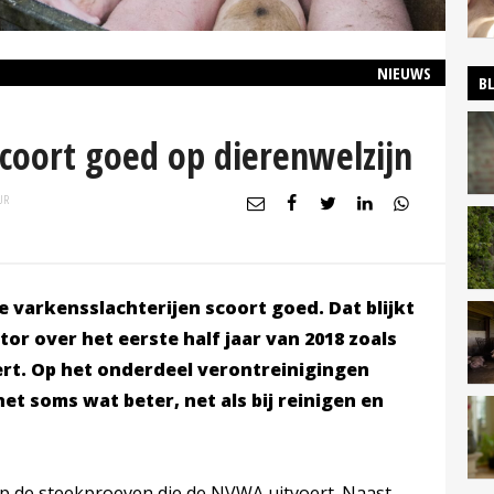
NIEUWS
B
scoort goed op dierenwelzijn
UR
e varkensslachterijen scoort goed. Dat blijkt
or over het eerste half jaar van 2018 zoals
rt. Op het onderdeel verontreinigingen
et soms wat beter, net als bij reinigen en
p de steekproeven die de NVWA uitvoert. Naast