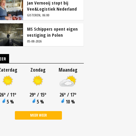
Jan Vernooij stopt bij
Vee&Logistiek Nederland
GISTEREN, 06:00
MS Schippers opent eigen
vestiging in Polen
05-08-2026
EER
Zaterdag
Zondag
Maandag
26
°
/ 11
°
29
°
/ 15
°
26
°
/ 17
°
5 %
5 %
10 %
MEER WEER