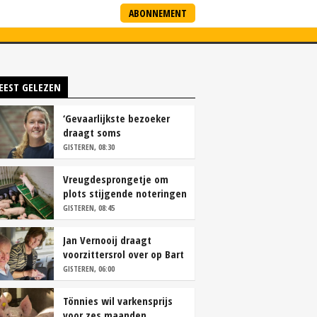
ABONNEMENT
ARTNERS
NIEUWSBRIEF
EEST GELEZEN
‘Gevaarlijkste bezoeker
draagt soms
overschoenen’
GISTEREN, 08:30
Vreugdesprongetje om
plots stijgende noteringen
GISTEREN, 08:45
Jan Vernooij draagt
voorzittersrol over op Bart
Camps
GISTEREN, 06:00
Tönnies wil varkensprijs
voor zes maanden