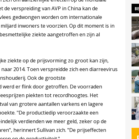
t de verspreiding van AVP in China kan de
BE
vlees gedwongen worden om internationale
miljard inwoners te voorzien. Op dit moment is in
besmettelijke ziekte aangetroffen en zijn al
ke ziekte op de prijsvorming zo groot kan zijn,
ik naar 2014. Toen verspreidde zich een diarreevirus
nshouderij. Ook de grootste
 werd er flink door getroffen. De voorraden
leesprijzen piekten tot recordhoogtes. Het
tval van grotere aantallen varkens en lagere
 boekte. "De productiedip veroorzaakte een
eindelijk verdienden we meer geld, zeker op de
en", herinnert Sullivan zich. "De prijseffecten
ren en de productiviteit."