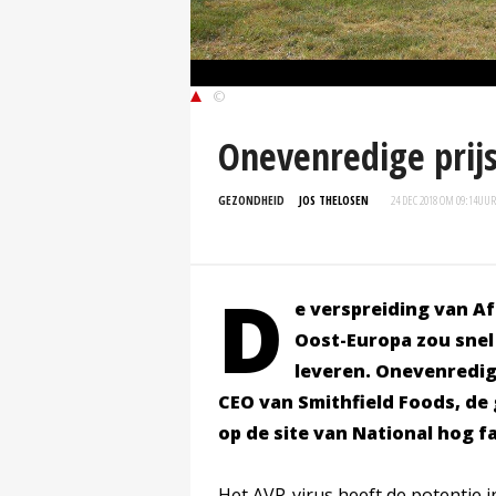
©
Onevenredige prijs
GEZONDHEID
JOS THELOSEN
24 DEC 2018 OM 09:14
UUR
D
e verspreiding van A
Oost-Europa zou snel
leveren. Onevenredige 
CEO van Smithfield Foods, de
op de site van National hog f
Het AVP-virus heeft de potentie i