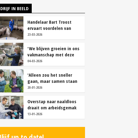
DRIJF IN BEELD
Handelaar Bart Troost
ervaart voordelen van
coöperatieve voerfusie
23-03-2026
'We blijven groeien in ons
vakmanschap met deze
teamaanpak'
04-03-2026
'Alleen zou het sneller
gaan, maar samen staan
we stukken sterker'
20-01-2026
Overstap naar naaldloos
draait om arbeidsgemak
en diervriendelijkheid
13-01-2026
Blijf up to date!