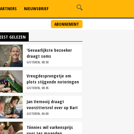
ARTNERS
NIEUWSBRIEF
ABONNEMENT
EEST GELEZEN
‘Gevaarlijkste bezoeker
draagt soms
overschoenen’
GISTEREN, 08:30
Vreugdesprongetje om
plots stijgende noteringen
GISTEREN, 08:45
Jan Vernooij draagt
voorzittersrol over op Bart
Camps
GISTEREN, 06:00
Tönnies wil varkensprijs
voor zes maanden