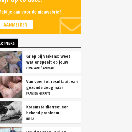
eld je aan voor de nieuwsbrief.
AANMELDEN
ARTNERS
Griep bij varkens: weet
wat er speelt op jouw
bedrijf
CEVA SANTÉ ANIMALE
Van voer tot resultaat: van
gezonde zeug naar
succesvolle biggen
FRANSEN GERRITS
Kraamstaldiarree: een
bekend probleem
HIPRA