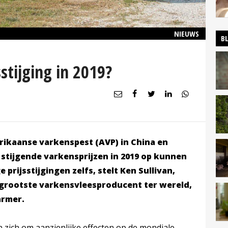
NIEUWS
B
stijging in 2019?
frikaanse varkenspest (AVP) in China en
 stijgende varkensprijzen in 2019 op kunnen
prijsstijgingen zelfs, stelt Ken Sullivan,
 grootste varkensvleesproducent ter wereld,
armer.
n zich om aanzienlijke effecten op de mondiale