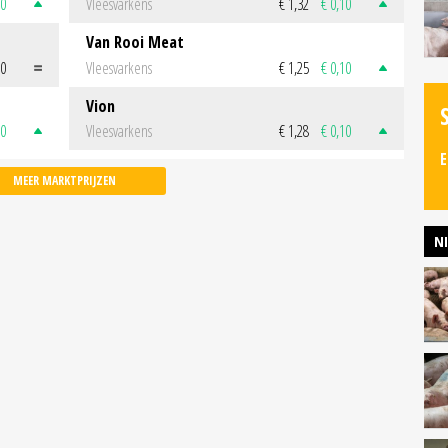
50
Vleesvarkens
€ 1,32
€ 0,10
Van Rooi Meat
00
Vleesvarkens
€ 1,25
€ 0,10
Vion
50
Vleesvarkens
€ 1,28
€ 0,10
E
MEER MARKTPRIJZEN
N