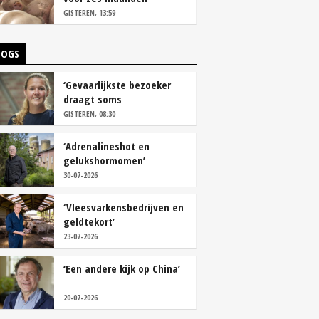
vastleggen
GISTEREN, 13:59
LOGS
‘Gevaarlijkste bezoeker
draagt soms
overschoenen’
GISTEREN, 08:30
‘Adrenalineshot en
gelukshormomen’
30-07-2026
‘Vleesvarkensbedrijven en
geldtekort’
23-07-2026
‘Een andere kijk op China’
20-07-2026