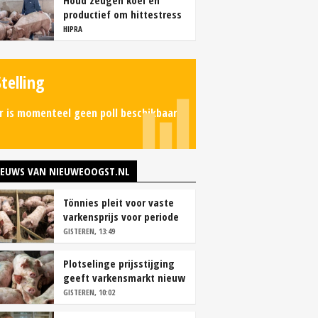
Houd zeugen koel en
productief om hittestress
te voorkomen
HIPRA
Stelling
r is momenteel geen poll beschikbaar.
IEUWS VAN NIEUWEOOGST.NL
Tönnies pleit voor vaste
varkensprijs voor periode
van zes maanden
GISTEREN, 13:49
Plotselinge prijsstijging
geeft varkensmarkt nieuw
perspectief
GISTEREN, 10:02