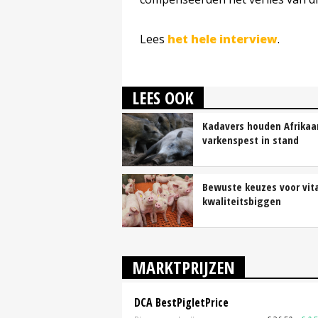
Lees
het hele interview
.
LEES OOK
Kadavers houden Afrikaa
varkenspest in stand
Bewuste keuzes voor vit
kwaliteitsbiggen
MARKTPRIJZEN
DCA BestPigletPrice