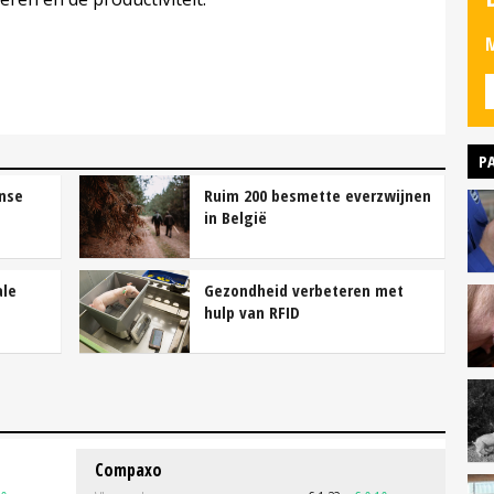
M
P
nse
Ruim 200 besmette everzwijnen
in België
ale
Gezondheid verbeteren met
hulp van RFID
Compaxo