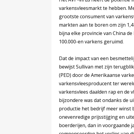
varkensvleesmarkt te hebben. Me
grootste consument van varkens
markten aan te boren om zijn 1,4 
bijna elke provincie van China de 
100.000-en varkens geruimd.
Dat de impact van een besmettelij
bewijst Sullivan met zijn terugbl
(PED) door de Amerikaanse varke
varkensvleesproducent ter wereld
varkensvlees daalden rap en de v
bijzondere was dat ondanks de ui
productie het bedrijf meer winst
onevenredige prijsstijging en uit
boerderijen, dan in voorgaande jar
compenseerden het verlies van die