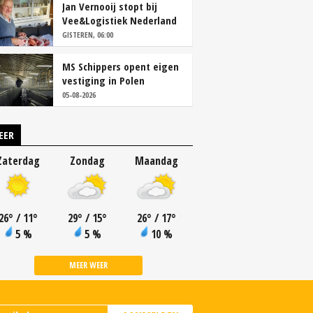
Jan Vernooij stopt bij
Vee&Logistiek Nederland
GISTEREN, 06:00
MS Schippers opent eigen
vestiging in Polen
05-08-2026
EER
Zaterdag
Zondag
Maandag
26
°
/ 11
°
29
°
/ 15
°
26
°
/ 17
°
5 %
5 %
10 %
MEER WEER