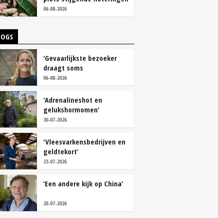
06-08-2026
LOGS
‘Gevaarlijkste bezoeker
draagt soms
overschoenen’
06-08-2026
‘Adrenalineshot en
gelukshormomen’
30-07-2026
‘Vleesvarkensbedrijven en
geldtekort’
23-07-2026
‘Een andere kijk op China’
20-07-2026