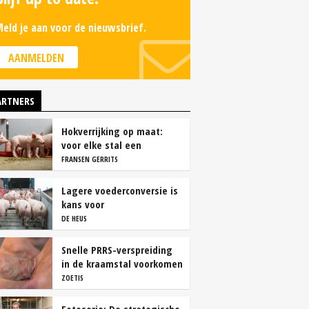
eld je aan voor de nieuwsbrief.
AANMELDEN
ARTNERS
Hokverrijking op maat:
voor elke stal een
oplossing
FRANSEN GERRITS
Lagere voederconversie is
kans voor
vleesvarkenshouders
DE HEUS
Snelle PRRS-verspreiding
in de kraamstal voorkomen
ZOETIS