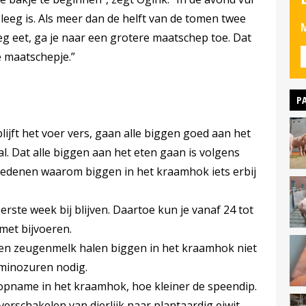
k leeg is. Als meer dan de helft van de tomen twee
M
eg eet, ga je naar een grotere maatschep toe. Dat
e maatschepje.”
P
lijft het voer vers, gaan alle biggen goed aan het
al. Dat alle biggen aan het eten gaan is volgens
jf redenen waarom biggen in het kraamhok iets erbij
erste week bij blijven. Daartoe kun je vanaf 24 tot
met bijvoeren.
leen zeugenmelk halen biggen in het kraamhok niet
aminozuren nodig.
opname in het kraamhok, hoe kleiner de speendip.
erschakelen van dierlijk naar plantaardig eiwit.