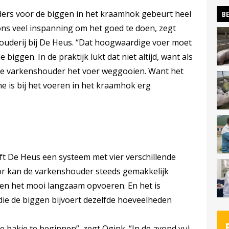
ders voor de biggen in het kraamhok gebeurt heel
BE
ons veel inspanning om het goed te doen, zegt
houderij bij De Heus. “Dat hoogwaardige voer moet
biggen. In de praktijk lukt dat niet altijd, want als
de varkenshouder het voer weggooien. Want het
ne is bij het voeren in het kraamhok erg
t De Heus een systeem met vier verschillende
r kan de varkenshouder steeds gemakkelijk
 en het mooi langzaam opvoeren. En het is
ie de biggen bijvoert dezelfde hoeveelheden
 bakje te beginnen”, zegt Ogink. “In de avond vul