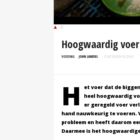
©
Hoogwaardig voer 
VOEDING
JOHN LAMERS
25 OKT 2018 OM 10:22
UUR
H
et voer dat de biggen
heel hoogwaardig vo
er geregeld voer ver
hand nauwkeurig te voeren. 
probleem en heeft daarom ee
Daarmee is het hoogwaardige 