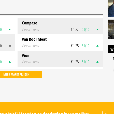
Compaxo
50
Vleesvarkens
€ 1,32
€ 0,10
Van Rooi Meat
00
Vleesvarkens
€ 1,25
€ 0,10
W
Vion
50
Vleesvarkens
€ 1,28
€ 0,10
MEER MARKTPRIJZEN