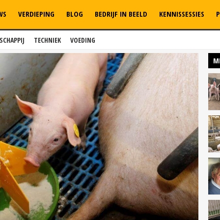
WS
VERDIEPING
BLOG
BEDRIJF IN BEELD
KENNISSESSIES
P
SCHAPPIJ
TECHNIEK
VOEDING
M