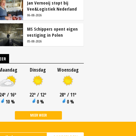
Jan Vernooij stopt bij
Vee&Logistiek Nederland
06-08-2026
MS Schippers opent eigen
vestiging in Polen
05-08-2026
EER
Maandag
Dinsdag
Woensdag
24
°
/ 16
°
22
°
/ 12
°
28
°
/ 11
°
10 %
0 %
0 %
MEER WEER