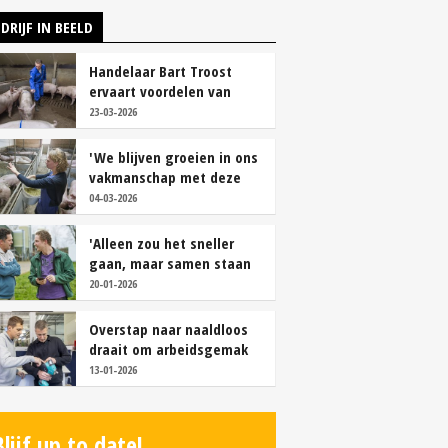
DRIJF IN BEELD
Handelaar Bart Troost
ervaart voordelen van
coöperatieve voerfusie
23-03-2026
'We blijven groeien in ons
vakmanschap met deze
teamaanpak'
04-03-2026
'Alleen zou het sneller
gaan, maar samen staan
we stukken sterker'
20-01-2026
Overstap naar naaldloos
draait om arbeidsgemak
en diervriendelijkheid
13-01-2026
Blijf up to date!