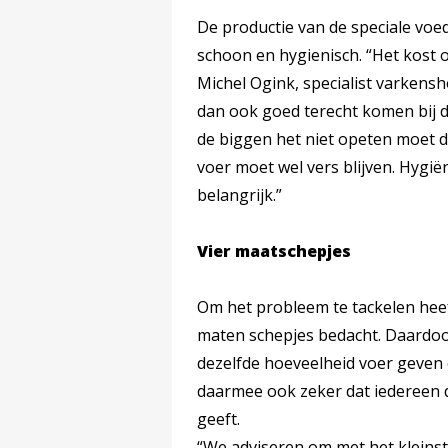
De productie van de speciale voe
schoon en hygienisch. “Het kost 
Michel Ogink, specialist varkens
dan ook goed terecht komen bij de 
de biggen het niet opeten moet 
voer moet wel vers blijven. Hygië
belangrijk.”
Vier maatschepjes
Om het probleem te tackelen heef
maten schepjes bedacht. Daardoo
dezelfde hoeveelheid voer geven
daarmee ook zeker dat iedereen d
geeft.
“We adviseren om met het kleinste