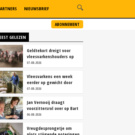
ARTNERS
NIEUWSBRIEF
ABONNEMENT
EEST GELEZEN
Geldtekort dreigt voor
vleesvarkenshouders op
vrije markt
07-08-2026
Vleesvarkens een week
eerder op gewicht door
continu aanbod van
07-08-2026
brijvoer
Jan Vernooij draagt
voorzittersrol over op Bart
Camps
06-08-2026
Vreugdesprongetje om
plots stijgende noteringen