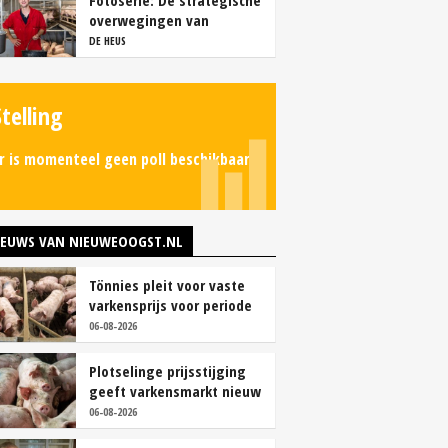
Fotoserie: De strategische
overwegingen van
varkensbedrijf Gerrits
DE HEUS
Stelling
r is momenteel geen poll beschikbaar.
IEUWS VAN NIEUWEOOGST.NL
Tönnies pleit voor vaste
varkensprijs voor periode
van zes maanden
06-08-2026
Plotselinge prijsstijging
geeft varkensmarkt nieuw
perspectief
06-08-2026