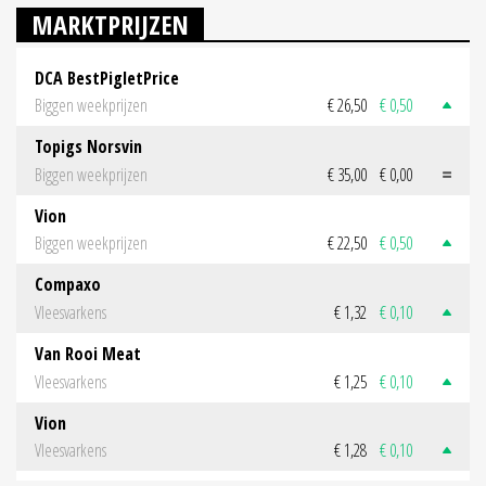
MARKTPRIJZEN
DCA BestPigletPrice
Biggen weekprijzen
€ 26,50
€ 0,50
Topigs Norsvin
Biggen weekprijzen
€ 35,00
€ 0,00
Vion
Biggen weekprijzen
€ 22,50
€ 0,50
Compaxo
Vleesvarkens
€ 1,32
€ 0,10
Van Rooi Meat
Vleesvarkens
€ 1,25
€ 0,10
Vion
Vleesvarkens
€ 1,28
€ 0,10