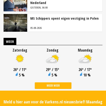
Nederland
GISTEREN, 06:00
MS Schippers opent eigen vestiging in Polen
05-08-2026
WEER
Zaterdag
Zondag
Maandag
26
°
/ 11
°
29
°
/ 15
°
26
°
/ 17
°
5 %
5 %
10 %
MEER WEER
Meld u hier aan voor de Varkens.nl nieuwsbrief! Maandag