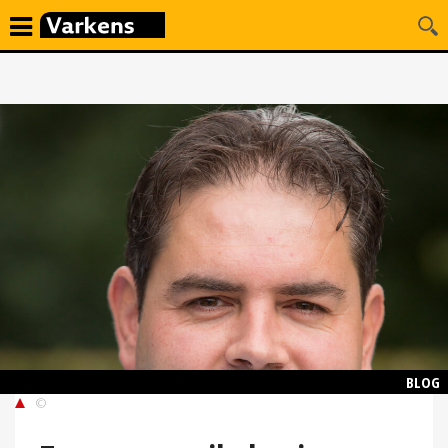
BLOG
©