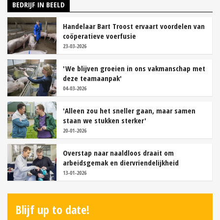
BEDRIJF IN BEELD
Handelaar Bart Troost ervaart voordelen van
coöperatieve voerfusie
23-03-2026
'We blijven groeien in ons vakmanschap met
deze teamaanpak'
04-03-2026
'Alleen zou het sneller gaan, maar samen
staan we stukken sterker'
20-01-2026
Overstap naar naaldloos draait om
arbeidsgemak en diervriendelijkheid
13-01-2026
Blijf up to date!