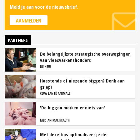
Meld je aan voor de nieuwsbrief.
AANMELDEN
PARTNERS
De belangrijkste strategische overwegingen
van vleesvarkenshouders
DE HEUS
Hoestende of niezende biggen? Denk aan
griep!
CEVA SANTÉ ANIMALE
'De biggen merken er niets van'
MSD ANIMAL HEALTH
Met deze tips optimaliseer je de