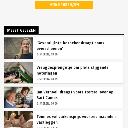
MEER MARKTPRIJZEN
MEEST GELEZEN
‘Gevaarlijkste bezoeker draagt soms
overschoenen’
GISTEREN, 08:30
Vreugdesprongetje om plots stijgende
noteringen
GISTEREN, 08:45
Jan Vernooij draagt voorzittersrol over op
Bart Camps
GISTEREN, 06:00
Tönnies wil varkensprijs voor zes maanden
vastleggen
GISTEREN, 13:59