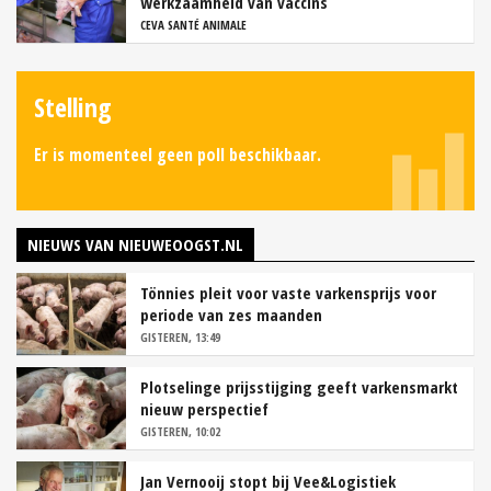
werkzaamheid van vaccins
CEVA SANTÉ ANIMALE
Stelling
Er is momenteel geen poll beschikbaar.
NIEUWS VAN NIEUWEOOGST.NL
Tönnies pleit voor vaste varkensprijs voor
periode van zes maanden
GISTEREN, 13:49
Plotselinge prijsstijging geeft varkensmarkt
nieuw perspectief
GISTEREN, 10:02
Jan Vernooij stopt bij Vee&Logistiek