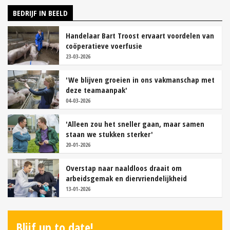
BEDRIJF IN BEELD
Handelaar Bart Troost ervaart voordelen van
coöperatieve voerfusie
23-03-2026
'We blijven groeien in ons vakmanschap met
deze teamaanpak'
04-03-2026
'Alleen zou het sneller gaan, maar samen
staan we stukken sterker'
20-01-2026
Overstap naar naaldloos draait om
arbeidsgemak en diervriendelijkheid
13-01-2026
Blijf up to date!