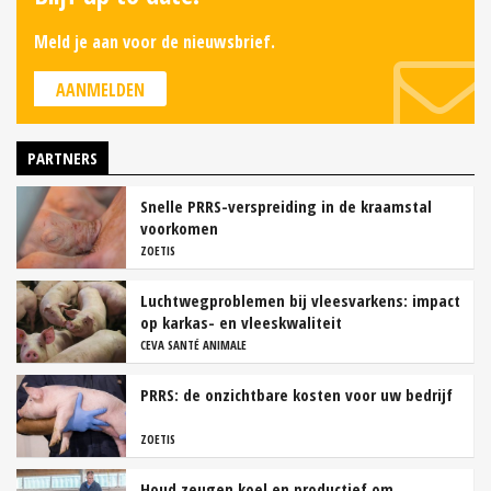
Meld je aan voor de nieuwsbrief.
AANMELDEN
PARTNERS
Snelle PRRS-verspreiding in de kraamstal
voorkomen
ZOETIS
Luchtwegproblemen bij vleesvarkens: impact
op karkas- en vleeskwaliteit
CEVA SANTÉ ANIMALE
PRRS: de onzichtbare kosten voor uw bedrijf
ZOETIS
Houd zeugen koel en productief om