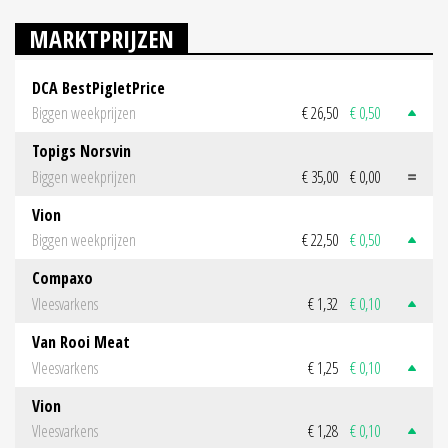
MARKTPRIJZEN
DCA BestPigletPrice
Biggen weekprijzen
€ 26,50
€ 0,50
Topigs Norsvin
Biggen weekprijzen
€ 35,00
€ 0,00
Vion
Biggen weekprijzen
€ 22,50
€ 0,50
Compaxo
Vleesvarkens
€ 1,32
€ 0,10
Van Rooi Meat
Vleesvarkens
€ 1,25
€ 0,10
Vion
Vleesvarkens
€ 1,28
€ 0,10