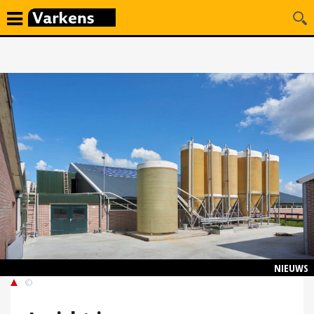
NIEUWS
©