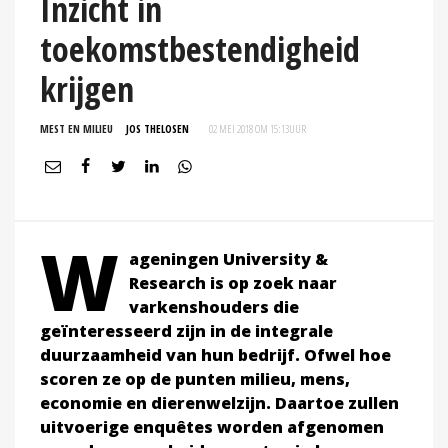
Inzicht in
toekomstbestendigheid
krijgen
MEST EN MILIEU
JOS THELOSEN
02 MEI 2018 OM 15:13
UUR
W
ageningen University &
Research is op zoek naar
varkenshouders die
geïnteresseerd zijn in de integrale
duurzaamheid van hun bedrijf. Ofwel hoe
scoren ze op de punten milieu, mens,
economie en dierenwelzijn. Daartoe zullen
uitvoerige enquêtes worden afgenomen