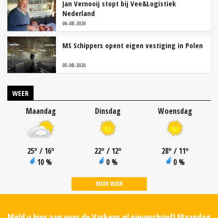
Jan Vernooij stopt bij Vee&Logistiek
Nederland
06-08-2026
MS Schippers opent eigen vestiging in Polen
05-08-2026
WEER
Maandag
Dinsdag
Woensdag
25
°
/ 16
°
22
°
/ 12
°
28
°
/ 11
°
10 %
0 %
0 %
MEER WEER
Meld u hier aan voor de Varkens.nl nieuwsbrief! Maandag