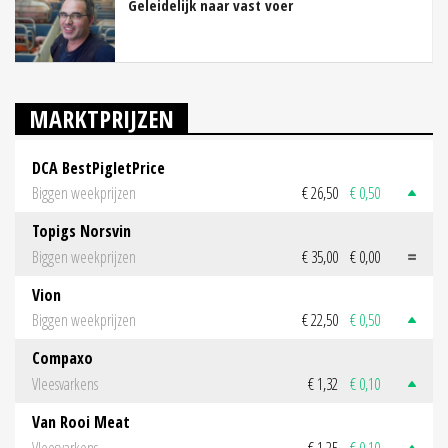
Geleidelijk naar vast voer
MARKTPRIJZEN
DCA BestPigletPrice
Biggen weekprijzen
€ 26,50
€ 0,50
Topigs Norsvin
Biggen weekprijzen
€ 35,00
€ 0,00
Vion
Biggen weekprijzen
€ 22,50
€ 0,50
Compaxo
Vleesvarkens
€ 1,32
€ 0,10
Van Rooi Meat
Vleesvarkens
€ 1,25
€ 0,10