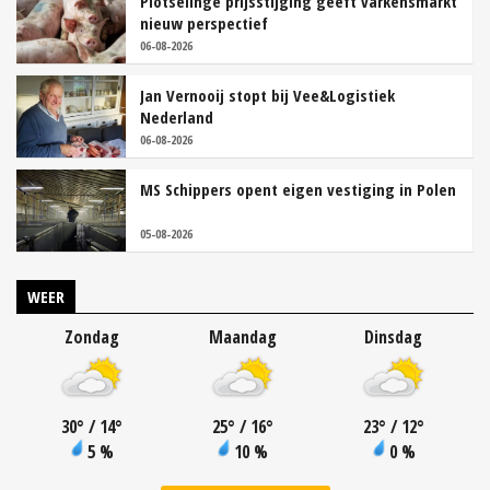
Plotselinge prijsstijging geeft varkensmarkt
nieuw perspectief
06-08-2026
Jan Vernooij stopt bij Vee&Logistiek
Nederland
06-08-2026
MS Schippers opent eigen vestiging in Polen
05-08-2026
WEER
Zondag
Maandag
Dinsdag
30
°
/ 14
°
25
°
/ 16
°
23
°
/ 12
°
5 %
10 %
0 %