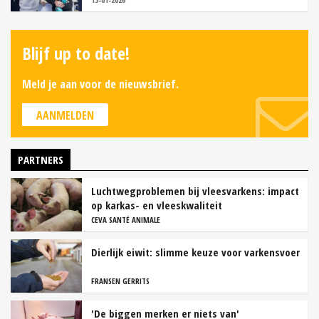
Blijf up to date!
Meld je aan voor de nieuwsbrief.
AANMELDEN
PARTNERS
Luchtwegproblemen bij vleesvarkens: impact
op karkas- en vleeskwaliteit
CEVA SANTÉ ANIMALE
Dierlijk eiwit: slimme keuze voor varkensvoer
FRANSEN GERRITS
'De biggen merken er niets van'