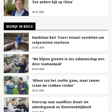
‘Een andere kijk op China’
20-07-2026
BEDRIJF IN BEELD
Handelaar Bart Troost ervaart voordelen van
coöperatieve voerfusie
23-03-2026
'We blijven groeien in ons vakmanschap met
deze teamaanpak'
04-03-2026
'Alleen zou het sneller gaan, maar samen
staan we stukken sterker'
20-01-2026
Overstap naar naaldloos draait om
arbeidsgemak en diervriendelijkheid
13-01-2026