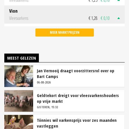
Vion
Vleesvarkens
€ 1,28
€ 0,10
MEER MARKTPRIJZEN
MEEST GELEZEN
Jan Vernooij draagt voorzittersrol over op
Bart Camps
06-08-2026
Geldtekort dreigt voor vleesvarkenshouders
op vrije markt
GISTEREN, 15:32
Tönnies wil varkensprijs voor zes maanden
vastleggen