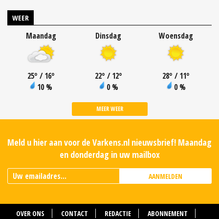
WEER
Maandag
Dinsdag
Woensdag
25
°
/ 16
°
22
°
/ 12
°
28
°
/ 11
°
10 %
0 %
0 %
MEER WEER
Meld u hier aan voor de Varkens.nl nieuwsbrief! Maandag
en donderdag in uw mailbox
AANMELDEN
OVER ONS
CONTACT
REDACTIE
ABONNEMENT