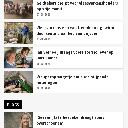
Geldtekort dreigt voor vleesvarkenshouders
op vrije markt
07-08-2026
Vleesvarkens een week eerder op gewicht
door continu aanbod van brijvoer
07-08-2026
Jan Vernooij draagt voorzittersrol over op
Bart Camps
06-08-2026
Vreugdesprongetje om plots stijgende
noteringen
06-08-2026
BLOGS
‘Gevaarlijkste bezoeker draagt soms
overschoenen’