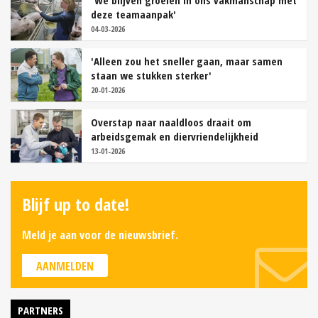
deze teamaanpak'
04-03-2026
'Alleen zou het sneller gaan, maar samen
staan we stukken sterker'
20-01-2026
Overstap naar naaldloos draait om
arbeidsgemak en diervriendelijkheid
13-01-2026
Blijf up to date!
Meld je aan voor de nieuwsbrief.
AANMELDEN
PARTNERS