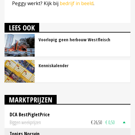
Peggy werkt? Kijk bij
bedrijf in beeld
.
LEES OOK
Voorlopig geen herbouw Westfleisch
Kenniskalender
MARKTPRIJZEN
DCA BestPigletPrice
Biggen weekprijzen
€ 26,50
€ 0,50
Topigs Norsvin