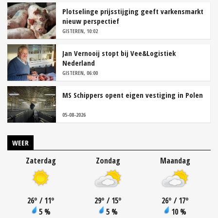
Plotselinge prijsstijging geeft varkensmarkt
nieuw perspectief
GISTEREN, 10:02
Jan Vernooij stopt bij Vee&Logistiek
Nederland
GISTEREN, 06:00
MS Schippers opent eigen vestiging in Polen
05-08-2026
WEER
Zaterdag
Zondag
Maandag
26
°
/ 11
°
29
°
/ 15
°
26
°
/ 17
°
5 %
5 %
10 %