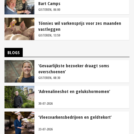
Bart Camps
GISTEREN, 06:00
Tönnies wil varkensprijs voor zes maanden
vastleggen
GISTEREN, 13:59
BLOGS
‘Gevaarlijkste bezoeker draagt soms
overschoenen’
GISTEREN, 08:30
‘Adrenalineshot en gelukshormomen’
30-07-2026
‘Vleesvarkensbedrijven en geldtekort’
23-07-2026