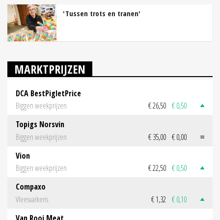
'Tussen trots en tranen'
MARKTPRIJZEN
DCA BestPigletPrice
Biggen weekprijzen
€ 26,50
€ 0,50
Topigs Norsvin
Biggen weekprijzen
€ 35,00
€ 0,00
Vion
Biggen weekprijzen
€ 22,50
€ 0,50
Compaxo
Vleesvarkens
€ 1,32
€ 0,10
Van Rooi Meat