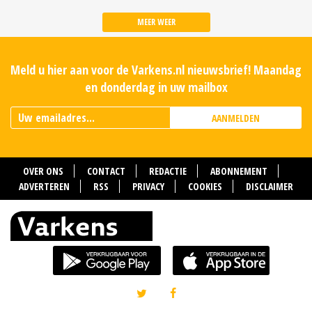
MEER WEER
Meld u hier aan voor de Varkens.nl nieuwsbrief! Maandag
en donderdag in uw mailbox
AANMELDEN
OVER ONS
CONTACT
REDACTIE
ABONNEMENT
ADVERTEREN
RSS
PRIVACY
COOKIES
DISCLAIMER