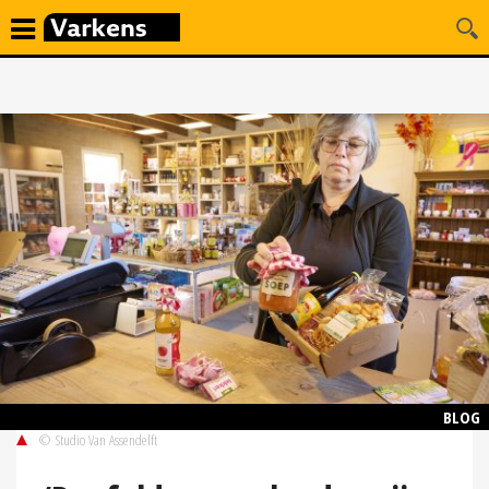
BLOG
© Studio Van Assendelft