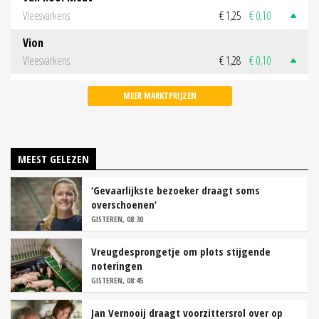
Vleesvarkens
€ 1,25
€ 0,10
Vion
Vleesvarkens
€ 1,28
€ 0,10
MEER MARKTPRIJZEN
MEEST GELEZEN
‘Gevaarlijkste bezoeker draagt soms
overschoenen’
GISTEREN, 08:30
Vreugdesprongetje om plots stijgende
noteringen
GISTEREN, 08:45
Jan Vernooij draagt voorzittersrol over op