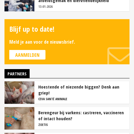
arbeidsgemak en diervriendelijkheid
13-01-2026
Blijf up to date!
Meld je aan voor de nieuwsbrief.
AANMELDEN
PARTNERS
Hoestende of niezende biggen? Denk aan
griep!
CEVA SANTÉ ANIMALE
Berengeur bij varkens: castreren, vaccineren
of intact houden?
ZOETIS