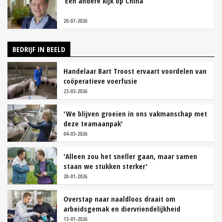
‘Een andere kijk op China’
20-07-2026
BEDRIJF IN BEELD
Handelaar Bart Troost ervaart voordelen van
coöperatieve voerfusie
23-03-2026
'We blijven groeien in ons vakmanschap met
deze teamaanpak'
04-03-2026
'Alleen zou het sneller gaan, maar samen
staan we stukken sterker'
20-01-2026
Overstap naar naaldloos draait om
arbeidsgemak en diervriendelijkheid
13-01-2026