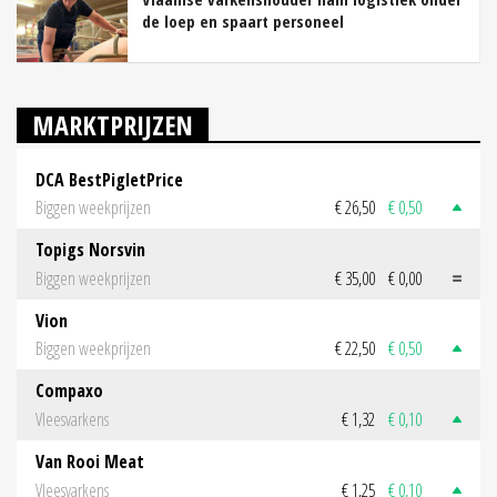
de loep en spaart personeel
MARKTPRIJZEN
DCA BestPigletPrice
Biggen weekprijzen
€ 26,50
€ 0,50
Topigs Norsvin
Biggen weekprijzen
€ 35,00
€ 0,00
Vion
Biggen weekprijzen
€ 22,50
€ 0,50
Compaxo
Vleesvarkens
€ 1,32
€ 0,10
Van Rooi Meat
Vleesvarkens
€ 1,25
€ 0,10