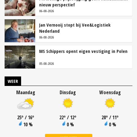
nieuw perspectief
06-08-2026
Jan Vernooij stopt bij Vee&Logistiek
Nederland
06-08-2026
MS Schippers opent eigen vestiging in Polen
05-08-2026
WEER
Maandag
Dinsdag
Woensdag
25
°
/ 16
°
22
°
/ 12
°
28
°
/ 11
°
10 %
0 %
0 %