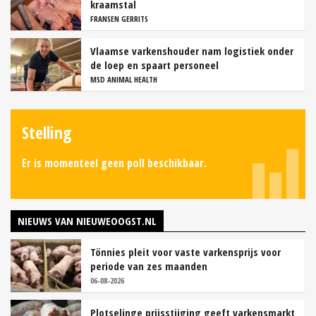
kraamstal
FRANSEN GERRITS
Vlaamse varkenshouder nam logistiek onder
de loep en spaart personeel
MSD ANIMAL HEALTH
Stelling
Er is momenteel geen poll beschikbaar.
NIEUWS VAN NIEUWEOOGST.NL
Tönnies pleit voor vaste varkensprijs voor
periode van zes maanden
06-08-2026
Plotselinge prijsstijging geeft varkensmarkt