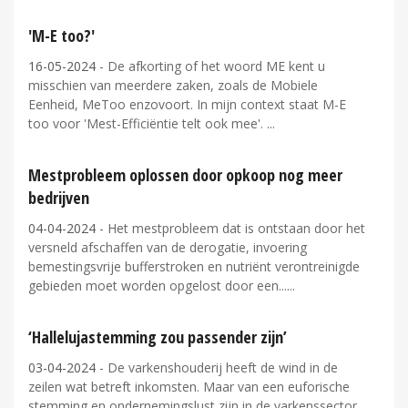
'M-E too?'
16-05-2024
- De afkorting of het woord ME kent u
misschien van meerdere zaken, zoals de Mobiele
Eenheid, MeToo enzovoort. In mijn context staat M-E
too voor 'Mest-Efficiëntie telt ook mee'.
Mestprobleem oplossen door opkoop nog meer
bedrijven
04-04-2024
- Het mestprobleem dat is ontstaan door het
versneld afschaffen van de derogatie, invoering
bemestingsvrije bufferstroken en nutriënt verontreinigde
gebieden moet worden opgelost door een...
‘Hallelujastemming zou passender zijn’
03-04-2024
- De varkenshouderij heeft de wind in de
zeilen wat betreft inkomsten. Maar van een euforische
stemming en ondernemingslust zijn in de varkenssector