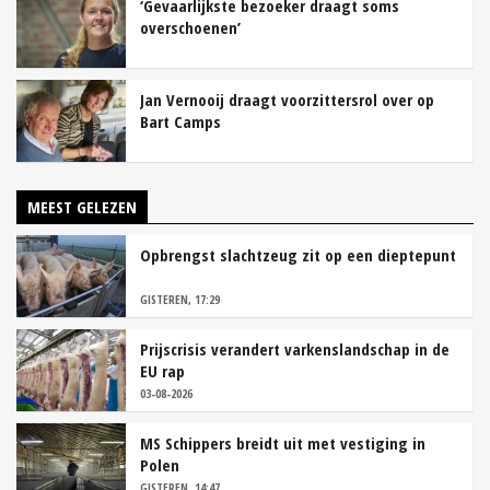
‘Gevaarlijkste bezoeker draagt soms
overschoenen’
Jan Vernooij draagt voorzittersrol over op
Bart Camps
MEEST GELEZEN
Opbrengst slachtzeug zit op een dieptepunt
GISTEREN, 17:29
Prijscrisis verandert varkenslandschap in de
EU rap
03-08-2026
MS Schippers breidt uit met vestiging in
Polen
GISTEREN, 14:47