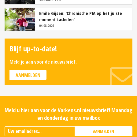
Emile Gijsen: ‘Chronische PIA op het juiste
moment tackelen’
04-08-2026
Blijf up-to-date!
Meld je aan voor de nieuwsbrief.
AANMELDEN
Meld u hier aan voor de Varkens.nl nieuwsbrief! Maandag
en donderdag in uw mailbox
AANMELDEN