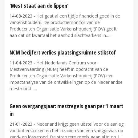
'Mest staat aan de lippen'
14-08-2023
- Het gaat al een tijdje financieel goed in de
varkenshouderij. De productiemonitor van de
Producenten Organisatie Varkenshouderij (POV) geeft
aan dat dit kwartaal het aanbod slachtvarkens in...
NCM becijfert verlies plaatsingsruimte stikstof
11-04-2023
- Het Nederlands Centrum voor
Mestverwaarding (NCM) heeft in opdracht van de
Producenten Organisatie Varkenshouderij (POV) een
impactanalyse van de ontwikkelingen op de Nederlandse
mestmarkt...
Geen overgangsjaar: mestregels gaan per 1 maart
in
21-01-2023
- Nederland krijgt geen uitstel voor de aanleg
van bufferstroken en het inzaaien van een vanggewas op
zand- en lössgrond. De strengere regels gaan al in op 1