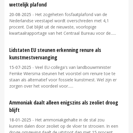
wettelijk plafond
20-08-2025
- Het zogeheten fosfaatplafond van de
Nederlandse veestapel wordt overschreden met 4,1
procent. Dat blijkt uit de nieuwste, voorlopige
kwartaalrapportage van het Centraal Bureau voor de...
Lidstaten EU steunen erkenning renure als
kunstmestvervanging
15-07-2025
- Veel EU-collega's van landbouwminister
Femke Wiersma steunen het voorstel om renure toe te
staan als alternatief voor fossiele kunstmest. Wel zijn er
zorgen over het voordeel voor...
Ammoniak daalt alleen enigszins als zeoliet droog
blijft
18-01-2025
- Het ammoniakgehalte in de stal zou
kunnen dalen door zeoliet op de vloer te strooien. In een
droge omgeving daalt de uitstoot dan met 15 procent,