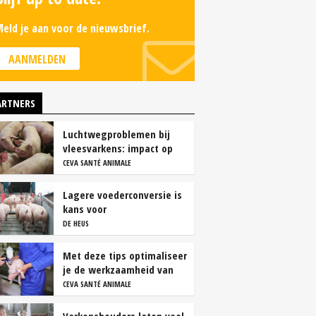
eld je aan voor de nieuwsbrief.
AANMELDEN
ARTNERS
Luchtwegproblemen bij
vleesvarkens: impact op
karkas- en vleeskwaliteit
CEVA SANTÉ ANIMALE
Lagere voederconversie is
kans voor
vleesvarkenshouders
DE HEUS
Met deze tips optimaliseer
je de werkzaamheid van
vaccins
CEVA SANTÉ ANIMALE