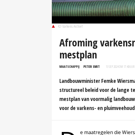
© Varkens Archief
Afroming varkensre
mestplan
MAATSCHAPPIJ
PETER SMIT
13 SEP 2024 OM 17:40
UUR
Landbouwminister Femke Wiersma
structureel beleid voor de lange 
mestplan van voormalig landbouw
voor de varkens- en pluimveehoude
e maatregelen die Wiers