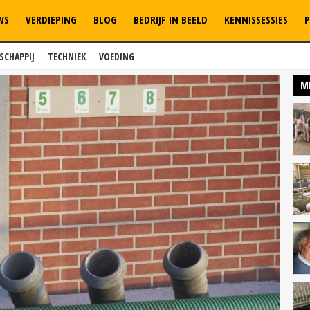
WS
VERDIEPING
BLOG
BEDRIJF IN BEELD
KENNISSESSIES
P
SCHAPPIJ
TECHNIEK
VOEDING
M