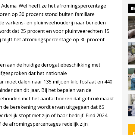
 Adema. Wel heeft ze het afromingspercentage
BE
toren op 30 procent stond buiten familiare
 de varkens- en pluimveehouderij naar beneden
wordt dat 25 procent en voor pluimveerechten 15
 blijft het afromingspercentage op 30 procent
oen aan de huidige derogatiebeschikking met
afgesproken dat het nationale
r moet dalen naar 135 miljoen kilo fosfaat en 440
minder dan dit jaar. Bij het bepalen van de
gehouden met het aantal boeren dat gebruikmaakt
In de berekening wordt ervan uitgegaan dat 65
kelijk stopt met zijn of haar bedrijf. Eind 2024
f de afromingspercentages redelijk zijn.