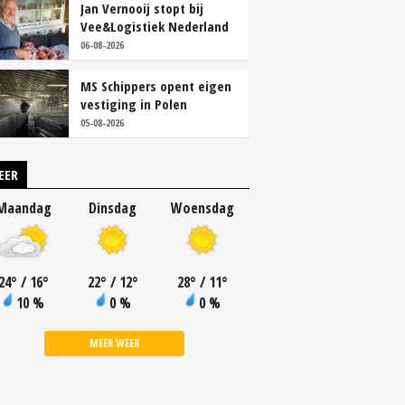
Jan Vernooij stopt bij
Vee&Logistiek Nederland
06-08-2026
MS Schippers opent eigen
vestiging in Polen
05-08-2026
EER
Maandag
Dinsdag
Woensdag
24
°
/ 16
°
22
°
/ 12
°
28
°
/ 11
°
10 %
0 %
0 %
MEER WEER