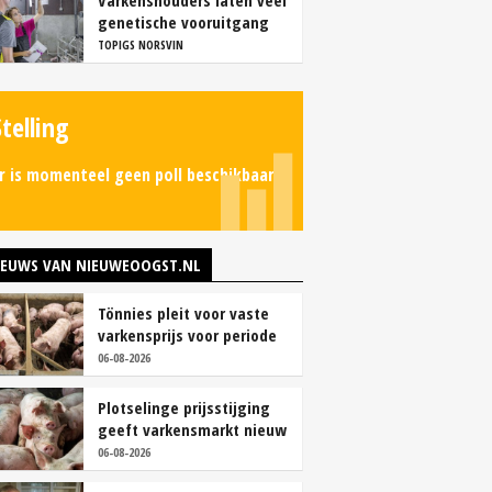
Varkenshouders laten veel
genetische vooruitgang
liggen
TOPIGS NORSVIN
Stelling
r is momenteel geen poll beschikbaar.
IEUWS VAN NIEUWEOOGST.NL
Tönnies pleit voor vaste
varkensprijs voor periode
van zes maanden
06-08-2026
Plotselinge prijsstijging
geeft varkensmarkt nieuw
perspectief
06-08-2026