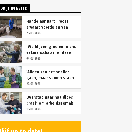
DRIJF IN BEELD
Handelaar Bart Troost
ervaart voordelen van
coöperatieve voerfusie
23-03-2026
'We blijven groeien in ons
vakmanschap met deze
teamaanpak'
04-03-2026
'Alleen zou het sneller
gaan, maar samen staan
we stukken sterker'
20-01-2026
Overstap naar naaldloos
draait om arbeidsgemak
en diervriendelijkheid
13-01-2026
Blijf up to date!