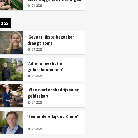
06-08-2026
LOGS
‘Gevaarlijkste bezoeker
draagt soms
overschoenen’
06-08-2026
‘Adrenalineshot en
gelukshormomen’
30-07-2026
‘Vleesvarkensbedrijven en
geldtekort’
23-07-2026
‘Een andere kijk op China’
20-07-2026