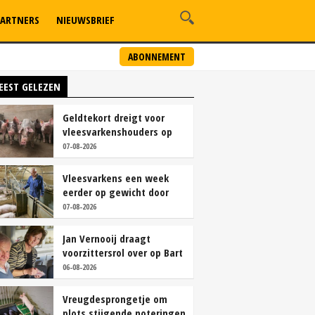
ARTNERS
NIEUWSBRIEF
ABONNEMENT
EEST GELEZEN
Geldtekort dreigt voor
vleesvarkenshouders op
vrije markt
07-08-2026
Vleesvarkens een week
eerder op gewicht door
continu aanbod van
07-08-2026
brijvoer
Jan Vernooij draagt
voorzittersrol over op Bart
Camps
06-08-2026
Vreugdesprongetje om
plots stijgende noteringen