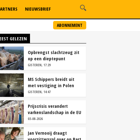
ARTNERS
NIEUWSBRIEF
ABONNEMENT
EEST GELEZEN
Opbrengst slachtzeug zit
op een dieptepunt
GISTEREN, 17:29
MS Schippers breidt uit
met vestiging in Polen
GISTEREN, 14:47
Prijscrisis verandert
varkenslandschap in de EU
rap
03-08-2026
Jan Vernooij draagt
voorzittersrol over op Bart