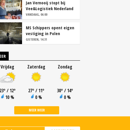
Jan Vernooij stopt bij
Vee&Logistiek Nederland
VANDAAG, 06:00
MS Schippers opent eigen
vestiging in Polen
GISTEREN, 14:31
EER
Vrijdag
Zaterdag
Zondag
23
°
/ 12
°
27
°
/ 11
°
30
°
/ 14
°
10 %
0 %
0 %
MEER WEER