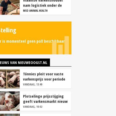
Vlaamse varkenshouder
nam logistiek onder de
loep en spaart personeel
MSD ANIMAL HEALTH
Stelling
r is momenteel geen poll beschikbaar.
IEUWS VAN NIEUWEOOGST.NL
Tönnies pleit voor vaste
varkensprijs voor periode
van zes maanden
VANDAAG, 13:49
Plotselinge prijsstijging
geeft varkensmarkt nieuw
perspectief
VANDAAG, 10:02