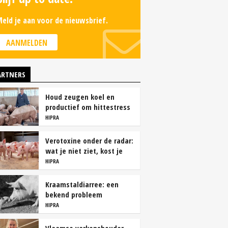
eld je aan voor de nieuwsbrief.
AANMELDEN
ARTNERS
Houd zeugen koel en
productief om hittestress
te voorkomen
HIPRA
Verotoxine onder de radar:
wat je niet ziet, kost je
wel geld
HIPRA
Kraamstaldiarree: een
bekend probleem
HIPRA