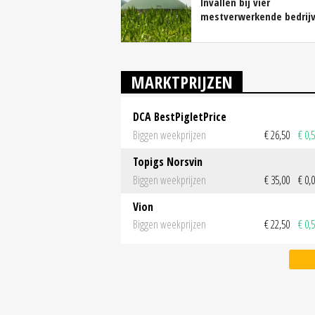
Invallen bij vier
mestverwerkende bedrij
MARKTPRIJZEN
DCA BestPigletPrice
Biggen weekprijzen
€ 26,50
€ 0,
Topigs Norsvin
Biggen weekprijzen
€ 35,00
€ 0,
Vion
Biggen weekprijzen
€ 22,50
€ 0,