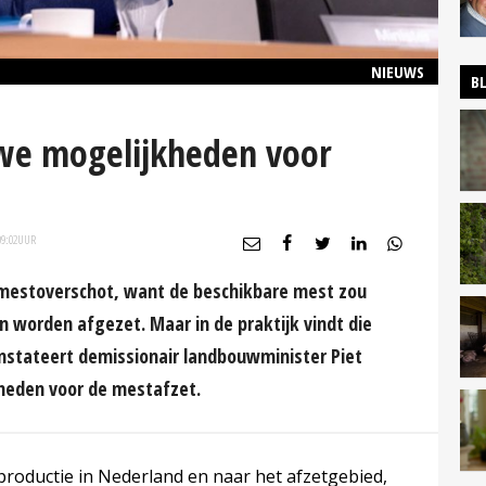
NIEUWS
B
we mogelijkheden voor
9:02
UUR
 mestoverschot, want de beschikbare mest zou
 worden afgezet. Maar in de praktijk vindt die
onstateert demissionair landbouwminister Piet
heden voor de mestafzet.
stproductie in Nederland en naar het afzetgebied,