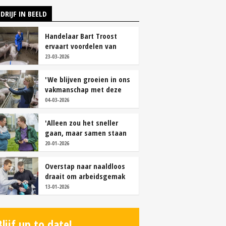
DRIJF IN BEELD
Handelaar Bart Troost
ervaart voordelen van
coöperatieve voerfusie
23-03-2026
'We blijven groeien in ons
vakmanschap met deze
teamaanpak'
04-03-2026
'Alleen zou het sneller
gaan, maar samen staan
we stukken sterker'
20-01-2026
Overstap naar naaldloos
draait om arbeidsgemak
en diervriendelijkheid
13-01-2026
Blijf up to date!