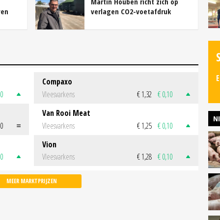
Martin Houben richt zich op
ven
verlagen CO2-voetafdruk
E
Compaxo
50
Vleesvarkens
€ 1,32
€ 0,10
Van Rooi Meat
N
00
Vleesvarkens
€ 1,25
€ 0,10
Vion
50
Vleesvarkens
€ 1,28
€ 0,10
MEER MARKTPRIJZEN