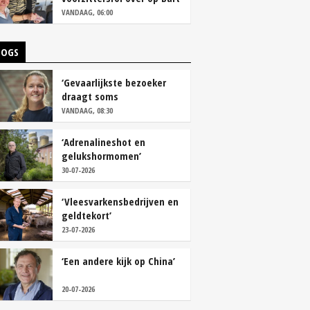
Camps
VANDAAG, 06:00
LOGS
‘Gevaarlijkste bezoeker
draagt soms
overschoenen’
VANDAAG, 08:30
‘Adrenalineshot en
gelukshormomen’
30-07-2026
‘Vleesvarkensbedrijven en
geldtekort’
23-07-2026
‘Een andere kijk op China’
20-07-2026