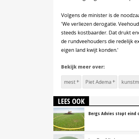
Volgens de minister is de noodz
'We verliezen derogatie. Veehou
steeds kostbaarder. Dat drukt e
de rundveehouders die redelijk ex
eigen land kwijt konden.'
Bekijk meer over:
mest
Piet Adema
kunstm
LEES OOK
Bergs Advies stopt eind d