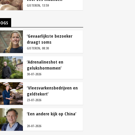
vastleggen
GISTEREN, 13:59
LOGS
‘Gevaarlijkste bezoeker
draagt soms
overschoenen’
GISTEREN, 08:30
‘Adrenalineshot en
gelukshormomen’
30-07-2026
‘Vleesvarkensbedrijven en
geldtekort’
23-07-2026
‘Een andere kijk op China’
20-07-2026