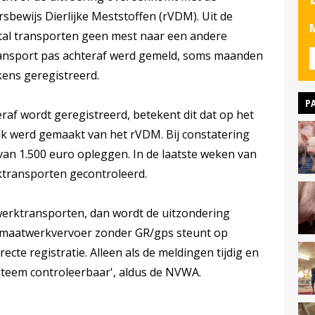
sbewijs Dierlijke Meststoffen (rVDM). Uit de
M
antal transporten geen mest naar een andere
transport pas achteraf werd gemeld, soms maanden
kens geregistreerd.
P
af wordt geregistreerd, betekent dit dat op het
 werd gemaakt van het rVDM. Bij constatering
an 1.500 euro opleggen. In de laatste weken van
ransporten gecontroleerd.
atwerktransporten, dan wordt de uitzondering
 maatwerkvervoer zonder GR/gps steunt op
cte registratie. Alleen als de meldingen tijdig en
ysteem controleerbaar', aldus de NVWA.