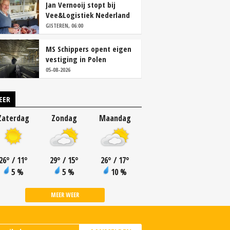
Jan Vernooij stopt bij
Vee&Logistiek Nederland
GISTEREN, 06:00
MS Schippers opent eigen
vestiging in Polen
05-08-2026
EER
Zaterdag
Zondag
Maandag
26
°
/ 11
°
29
°
/ 15
°
26
°
/ 17
°
5 %
5 %
10 %
MEER WEER