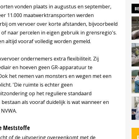
porten vonden plaats in augustus en september,
BE
er 11.000 maatwerktransporten werden
rbij om vervoer over korte afstanden, bijvoorbeeld
of naar percelen in eigen gebruik in grensregio's.
 altijd vooraf volledig worden gemeld.
rvoer ondernemers extra flexibiliteit. Zij
diair en hoeven geen GR-apparatuur te
. Ook het nemen van monsters en wegen met een
licht. 'Die ruimte is echter geen
uitzondering op het reguliere standaard
 bestaan als vooraf duidelijk is wat wanneer en
de NVWA.
ke Meststoffe
ocht of de uitvoering overeenkomt met de