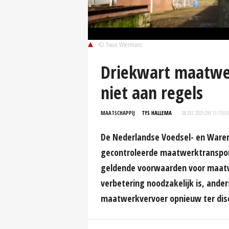
© Twan Wiermans
Driekwart maatwe
niet aan regels
MAATSCHAPPIJ
TYS HALLEMA
08 DEC 2025 OM 13:17
UU
De Nederlandse Voedsel- en Waren
gecontroleerde maatwerktransport
geldende voorwaarden voor maatwe
verbetering noodzakelijk is, ander
maatwerkvervoer opnieuw ter dis