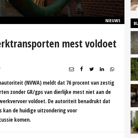
NIEUWS
B
rktransporten mest voldoet
R
autoriteit (NVWA) meldt dat 76 procent van zestig
en zonder GR/gps van dierlijke mest niet aan de
rkvervoer voldoet. De autoriteit benadrukt dat
s kan de huidige uitzondering voor
cussie komen.