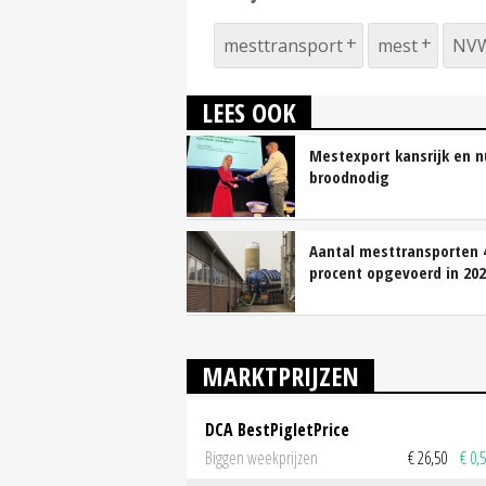
mesttransport
mest
NV
LEES OOK
Mestexport kansrijk en n
broodnodig
Aantal mesttransporten 
procent opgevoerd in 20
MARKTPRIJZEN
DCA BestPigletPrice
Biggen weekprijzen
€ 26,50
€ 0,