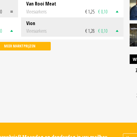
Van Rooi Meat
00
Vleesvarkens
€ 1,25
€ 0,10
Vion
50
Vleesvarkens
€ 1,28
€ 0,10
MEER MARKTPRIJZEN
W