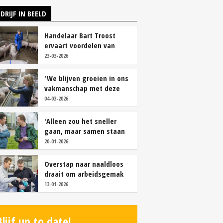
DRIJF IN BEELD
Handelaar Bart Troost
ervaart voordelen van
coöperatieve voerfusie
23-03-2026
'We blijven groeien in ons
vakmanschap met deze
teamaanpak'
04-03-2026
'Alleen zou het sneller
gaan, maar samen staan
we stukken sterker'
20-01-2026
Overstap naar naaldloos
draait om arbeidsgemak
en diervriendelijkheid
13-01-2026
Blijf up to date!