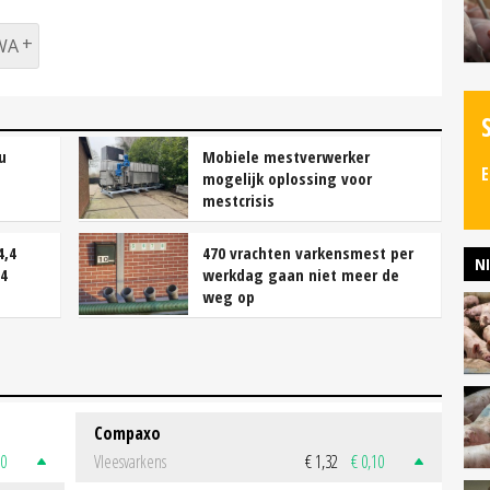
WA
u
Mobiele mestverwerker
E
mogelijk oplossing voor
mestcrisis
4,4
470 vrachten varkensmest per
N
24
werkdag gaan niet meer de
weg op
Compaxo
50
Vleesvarkens
€ 1,32
€ 0,10