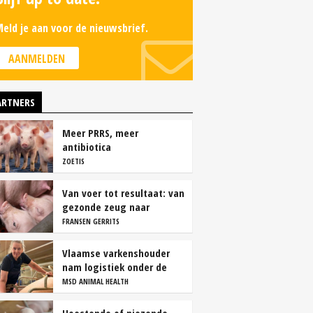
eld je aan voor de nieuwsbrief.
AANMELDEN
ARTNERS
Meer PRRS, meer
antibiotica
ZOETIS
Van voer tot resultaat: van
gezonde zeug naar
succesvolle biggen
FRANSEN GERRITS
Vlaamse varkenshouder
nam logistiek onder de
loep en spaart personeel
MSD ANIMAL HEALTH