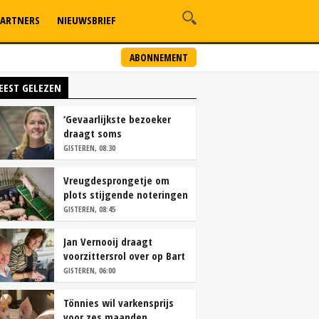
ARTNERS
NIEUWSBRIEF
ABONNEMENT
EEST GELEZEN
‘Gevaarlijkste bezoeker
draagt soms
overschoenen’
GISTEREN, 08:30
Vreugdesprongetje om
plots stijgende noteringen
GISTEREN, 08:45
Jan Vernooij draagt
voorzittersrol over op Bart
Camps
GISTEREN, 06:00
Tönnies wil varkensprijs
voor zes maanden