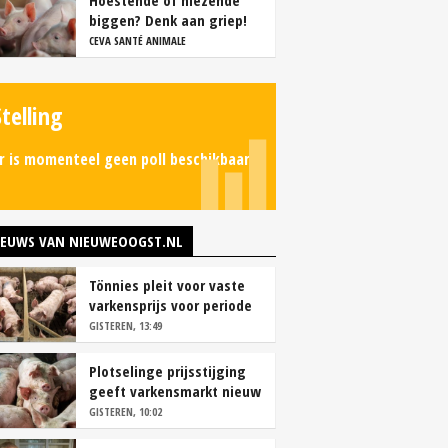
Hoestende of niezende
biggen? Denk aan griep!
CEVA SANTÉ ANIMALE
Stelling
r is momenteel geen poll beschikbaar.
IEUWS VAN NIEUWEOOGST.NL
Tönnies pleit voor vaste
varkensprijs voor periode
van zes maanden
GISTEREN, 13:49
Plotselinge prijsstijging
geeft varkensmarkt nieuw
perspectief
GISTEREN, 10:02