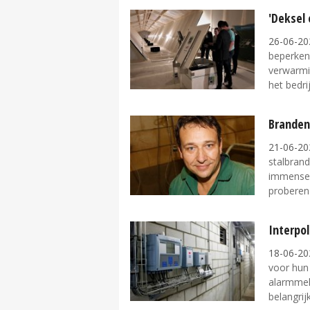
'Deksel 
26-06-20
beperken
verwarmin
het bedrijf
Branden
21-06-20
stalbrand
immense 
proberen 
Interpol
18-06-20
voor hun
alarmmel
belangrijk