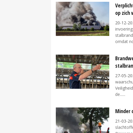
Verplich
op zich
20-12-20
invoering
stalbran
omdat no
Brandwe
stalbra
27-05-20
waarschu
Veilighe
de...
Minder d
21-03-20
slachtoffe