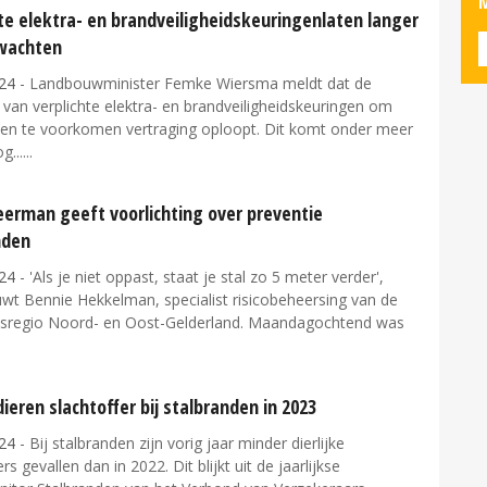
M
te elektra- en brandveiligheidskeuringenlaten langer
 wachten
24
- Landbouwminister Femke Wiersma meldt dat de
 van verplichte elektra- en brandveiligheidskeuringen om
den te voorkomen vertraging oploopt. Dit komt onder meer
g...
erman geeft voorlichting over preventie
nden
24
- 'Als je niet oppast, staat je stal zo 5 meter verder',
wt Bennie Hekkelman, specialist risicobeheersing van de
idsregio Noord- en Oost-Gelderland. Maandagochtend was
ieren slachtoffer bij stalbranden in 2023
24
- Bij stalbranden zijn vorig jaar minder dierlijke
rs gevallen dan in 2022. Dit blijkt uit de jaarlijkse