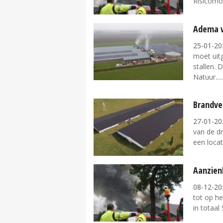
Risicomo
Adema v
25-01-20
moet uit
stallen. 
Natuur...
Brandvei
27-01-20
van de dr
een locat
Aanzienl
08-12-20
tot op h
in totaal 