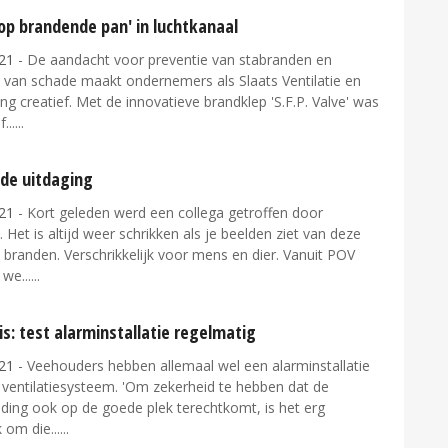
op brandende pan' in luchtkanaal
21
- De aandacht voor preventie van stabranden en
 van schade maakt ondernemers als Slaats Ventilatie en
g creatief. Met de innovatieve brandklep 'S.F.P. Valve' was
...
de uitdaging
21
- Kort geleden werd een collega getroffen door
. Het is altijd weer schrikken als je beelden ziet van deze
branden. Verschrikkelijk voor mens en dier. Vanuit POV
we...
is: test alarminstallatie regelmatig
21
- Veehouders hebben allemaal wel een alarminstallatie
 ventilatiesysteem. 'Om zekerheid te hebben dat de
ding ook op de goede plek terechtkomt, is het erg
 om die...