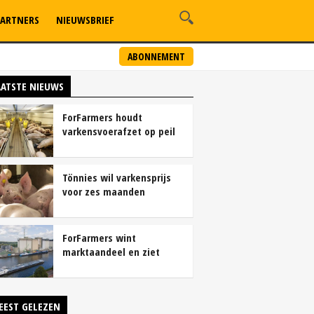
ARTNERS
NIEUWSBRIEF
ABONNEMENT
AATSTE NIEUWS
ForFarmers houdt
varkensvoerafzet op peil
ondanks krimp
varkensstapel
Tönnies wil varkensprijs
voor zes maanden
vastleggen
ForFarmers wint
marktaandeel en ziet
winst sterk groeien
EEST GELEZEN