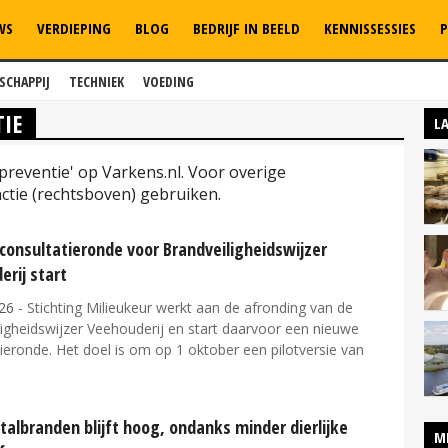
WS
VERDIEPING
BLOG
BEDRIJF IN BEELD
KENNISSESSIES
P
SCHAPPIJ
TECHNIEK
VOEDING
IE
L
preventie' op Varkens.nl. Voor overige
tie (rechtsboven) gebruiken.
consultatieronde voor Brandveiligheidswijzer
rij start
26
- Stichting Milieukeur werkt aan de afronding van de
igheidswijzer Veehouderij en start daarvoor een nieuwe
ieronde. Het doel is om op 1 oktober een pilotversie van
talbranden blijft hoog, ondanks minder dierlijke
M