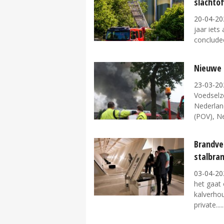
slachtof
20-04-20
jaar iets
concludee
Nieuwe 
23-03-20
Voedselz
Nederlan
(POV), Ne
Brandvei
stalbran
03-04-20
het gaat 
kalverhou
private...