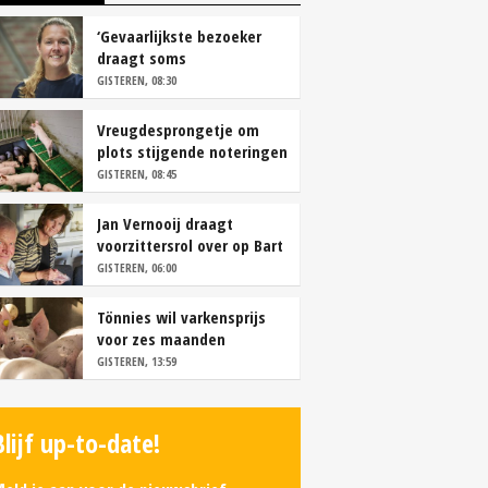
‘Gevaarlijkste bezoeker
draagt soms
overschoenen’
GISTEREN, 08:30
Vreugdesprongetje om
plots stijgende noteringen
GISTEREN, 08:45
Jan Vernooij draagt
voorzittersrol over op Bart
Camps
GISTEREN, 06:00
Tönnies wil varkensprijs
voor zes maanden
vastleggen
GISTEREN, 13:59
Blijf up-to-date!