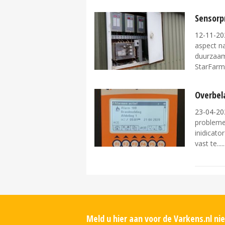
Sensorpr
12-11-20
aspect n
duurzaamh
StarFarme
Overbela
23-04-20
problemen
inidicato
vast te...
Meld u hier aan voor de Varkens.nl n