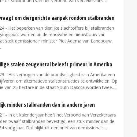
nitor Stalbranden van het Verbond van Verzekeraars.
raagt om diergerichte aanpak rondom stalbranden
24
- Het beperken van dierlijke slachtoffers bij stalbranden
gangspunt worden bij de renovatie en nieuwbouw van
Dat stelt demissionair minister Piet Adema van Landbouw,
lige stalen zeugenstal beleeft primeur in Amerika
23
- Het verhogen van de brandveiligheid is in Amerika een
ijfveren om alternatieve stalconstructies te ontwikkelen. Op
ie van 25 hectare in de staat South Dakota worden twee...
ijk minder stalbranden dan in andere jaren
21
- In dit kalenderjaar heeft het Verbond van Verzekeraars
eden twaalf stalbranden bevestigd, een stuk minder dan de
54 vorig jaar. Dat blijkt uit een brief van demissionair...