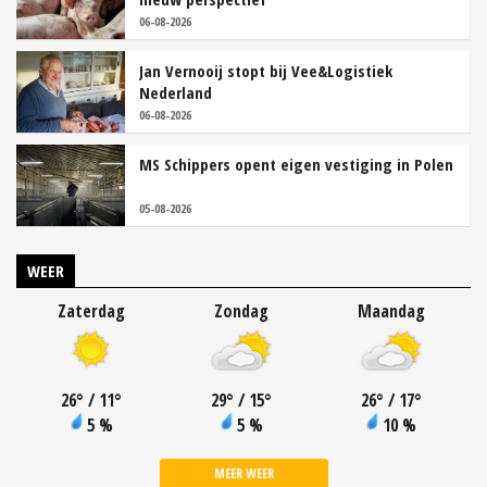
06-08-2026
Jan Vernooij stopt bij Vee&Logistiek
Nederland
06-08-2026
MS Schippers opent eigen vestiging in Polen
05-08-2026
WEER
Zaterdag
Zondag
Maandag
26
°
/ 11
°
29
°
/ 15
°
26
°
/ 17
°
5 %
5 %
10 %
MEER WEER