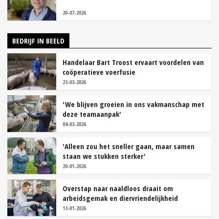
20-07-2026
BEDRIJF IN BEELD
Handelaar Bart Troost ervaart voordelen van
coöperatieve voerfusie
23-03-2026
'We blijven groeien in ons vakmanschap met
deze teamaanpak'
04-03-2026
'Alleen zou het sneller gaan, maar samen
staan we stukken sterker'
20-01-2026
Overstap naar naaldloos draait om
arbeidsgemak en diervriendelijkheid
13-01-2026