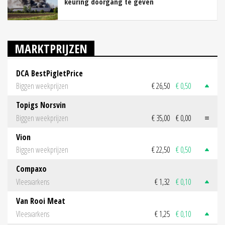
keuring doorgang te geven
MARKTPRIJZEN
DCA BestPigletPrice
Biggen weekprijzen
€ 26,50
€ 0,50
Topigs Norsvin
Biggen weekprijzen
€ 35,00
€ 0,00
Vion
Biggen weekprijzen
€ 22,50
€ 0,50
Compaxo
Vleesvarkens
€ 1,32
€ 0,10
Van Rooi Meat
Vleesvarkens
€ 1,25
€ 0,10