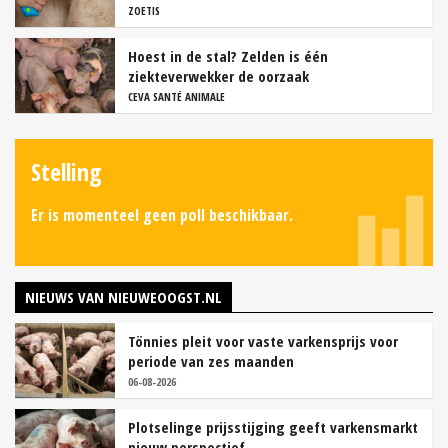
ZOETIS
Hoest in de stal? Zelden is één
ziekteverwekker de oorzaak
CEVA SANTÉ ANIMALE
Stelling
Er is momenteel geen poll beschikbaar.
NIEUWS VAN NIEUWEOOGST.NL
Tönnies pleit voor vaste varkensprijs voor
periode van zes maanden
06-08-2026
Plotselinge prijsstijging geeft varkensmarkt
nieuw perspectief