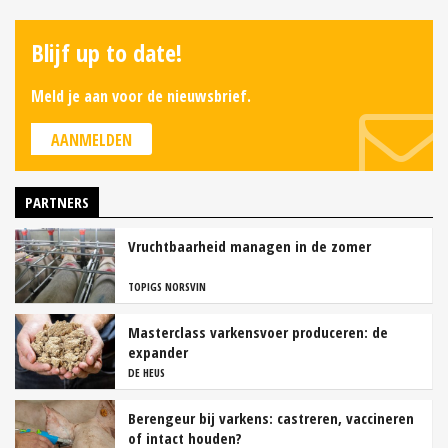
Blijf up to date!
Meld je aan voor de nieuwsbrief.
AANMELDEN
PARTNERS
Vruchtbaarheid managen in de zomer
TOPIGS NORSVIN
Masterclass varkensvoer produceren: de
expander
DE HEUS
Berengeur bij varkens: castreren, vaccineren
of intact houden?