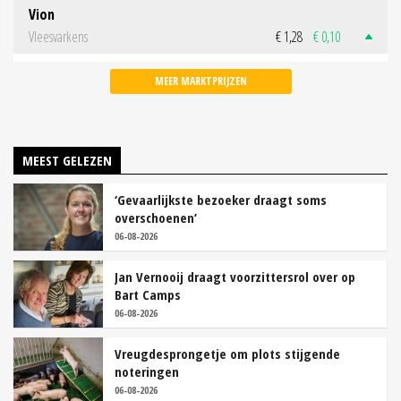
Vion
Vleesvarkens
€ 1,28
€ 0,10
MEER MARKTPRIJZEN
MEEST GELEZEN
‘Gevaarlijkste bezoeker draagt soms
overschoenen’
06-08-2026
Jan Vernooij draagt voorzittersrol over op
Bart Camps
06-08-2026
Vreugdesprongetje om plots stijgende
noteringen
06-08-2026