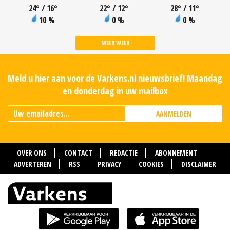
24
°
/ 16
°
22
°
/ 12
°
28
°
/ 11
°
10 %
0 %
0 %
MEER WEER
Meld u hier aan voor de Varkens.nl nieuwsbrief! Maandag
en donderdag in uw mailbox
AANMELDEN
OVER ONS
CONTACT
REDACTIE
ABONNEMENT
ADVERTEREN
RSS
PRIVACY
COOKIES
DISCLAIMER