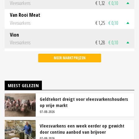
Vleesvarkens
€ 1,32
€ 0,10
Van Rooi Meat
Vleesvarkens
€ 1,25
€ 0,10
Vion
Vleesvarkens
€ 1,28
€ 0,10
MEER MARKTPRIJZEN
MEEST GELEZEN
Geldtekort dreigt voor vleesvarkenshouders
op vrije markt
07-08-2026
Vleesvarkens een week eerder op gewicht
door continu aanbod van brijvoer
07-08-2026