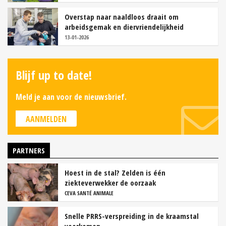
Overstap naar naaldloos draait om
arbeidsgemak en diervriendelijkheid
13-01-2026
Blijf up to date!
Meld je aan voor de nieuwsbrief.
AANMELDEN
PARTNERS
Hoest in de stal? Zelden is één
ziekteverwekker de oorzaak
CEVA SANTÉ ANIMALE
Snelle PRRS-verspreiding in de kraamstal