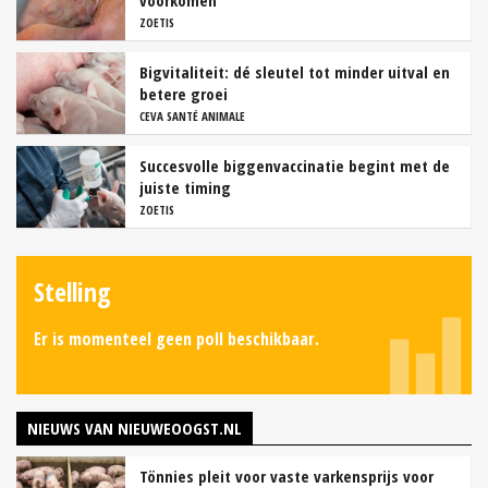
voorkomen
ZOETIS
Bigvitaliteit: dé sleutel tot minder uitval en
betere groei
CEVA SANTÉ ANIMALE
Succesvolle biggenvaccinatie begint met de
juiste timing
ZOETIS
Stelling
Er is momenteel geen poll beschikbaar.
NIEUWS VAN NIEUWEOOGST.NL
Tönnies pleit voor vaste varkensprijs voor