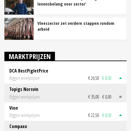
levensbelang voor sector’
Vleessector zet verdere stappen rondom
arbeid
MARKTPRIJZEN
DCA BestPigletPrice
Biggen weekprijzen
€ 26,50
€ 0,50
Topigs Norsvin
Biggen weekprijzen
€ 35,00
€ 0,00
Vion
Biggen weekprijzen
€ 22,50
€ 0,50
Compaxo