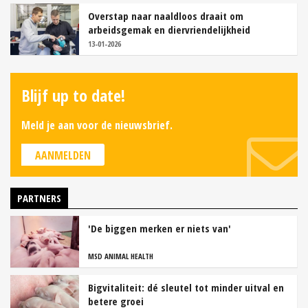
Overstap naar naaldloos draait om
arbeidsgemak en diervriendelijkheid
13-01-2026
Blijf up to date!
Meld je aan voor de nieuwsbrief.
AANMELDEN
PARTNERS
'De biggen merken er niets van'
MSD ANIMAL HEALTH
Bigvitaliteit: dé sleutel tot minder uitval en
betere groei