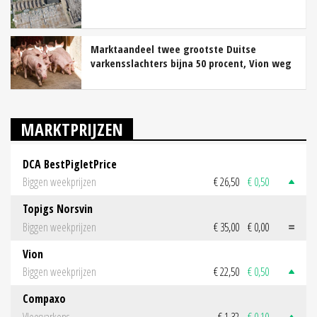
Marktaandeel twee grootste Duitse
varkensslachters bijna 50 procent, Vion weg
MARKTPRIJZEN
DCA BestPigletPrice
Biggen weekprijzen
€ 26,50
€ 0,50
Topigs Norsvin
Biggen weekprijzen
€ 35,00
€ 0,00
Vion
Biggen weekprijzen
€ 22,50
€ 0,50
Compaxo