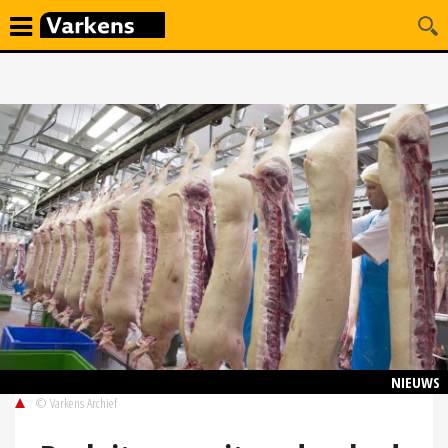
NIEUWS
© Varkens Archief