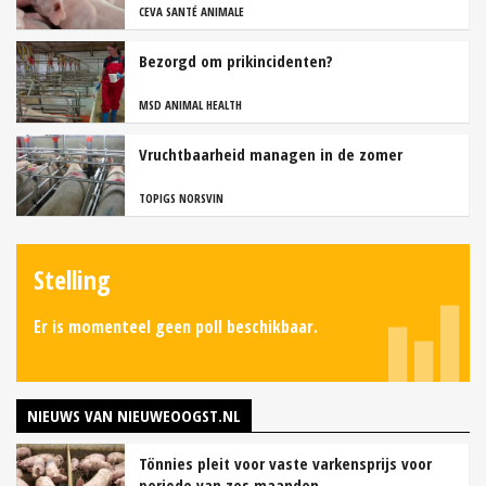
CEVA SANTÉ ANIMALE
Bezorgd om prikincidenten?
MSD ANIMAL HEALTH
Vruchtbaarheid managen in de zomer
TOPIGS NORSVIN
Stelling
Er is momenteel geen poll beschikbaar.
NIEUWS VAN NIEUWEOOGST.NL
Tönnies pleit voor vaste varkensprijs voor
periode van zes maanden