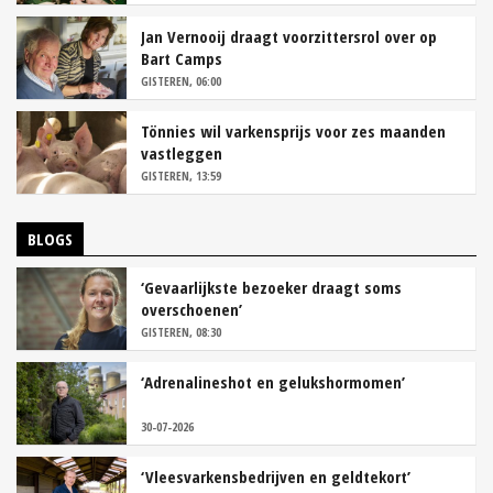
Jan Vernooij draagt voorzittersrol over op
Bart Camps
GISTEREN, 06:00
Tönnies wil varkensprijs voor zes maanden
vastleggen
GISTEREN, 13:59
BLOGS
‘Gevaarlijkste bezoeker draagt soms
overschoenen’
GISTEREN, 08:30
‘Adrenalineshot en gelukshormomen’
30-07-2026
‘Vleesvarkensbedrijven en geldtekort’