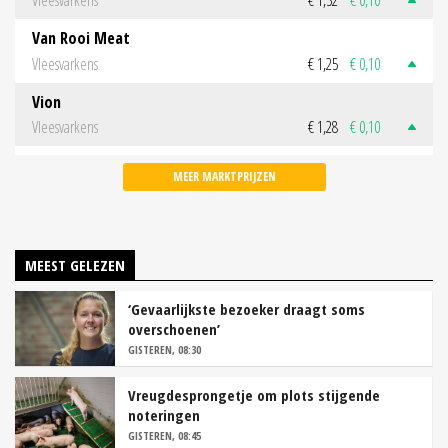
Vleesvarkens
€ 1,32
€ 0,10
Van Rooi Meat
Vleesvarkens
€ 1,25
€ 0,10
Vion
Vleesvarkens
€ 1,28
€ 0,10
MEER MARKTPRIJZEN
MEEST GELEZEN
‘Gevaarlijkste bezoeker draagt soms
overschoenen’
GISTEREN, 08:30
Vreugdesprongetje om plots stijgende
noteringen
GISTEREN, 08:45