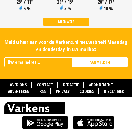
26
°
/ 11
°
29
°
/ 15
°
26
°
/ 17
°
5 %
5 %
10 %
MEER WEER
Meld u hier aan voor de Varkens.nl nieuwsbrief! Maandag
en donderdag in uw mailbox
AANMELDEN
OVER ONS
CONTACT
REDACTIE
ABONNEMENT
ADVERTEREN
RSS
PRIVACY
COOKIES
DISCLAIMER